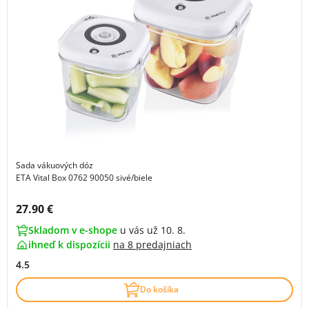
Sada vákuových dóz
ETA Vital Box 0762 90050 sivé/biele
Cena s DPH:
27.90 €
Skladom v e-shope
u vás už 10. 8.
ihneď k dispozícii
na
8 predajniach
4.5
Do košíka