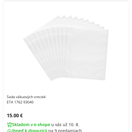
Sada vákuových vreciek
ETA 1762 93040
Cena s DPH:
15.00 €
Skladom v e-shope
u vás už 10. 8.
ihneď k dispozícii
na
9 predajniach