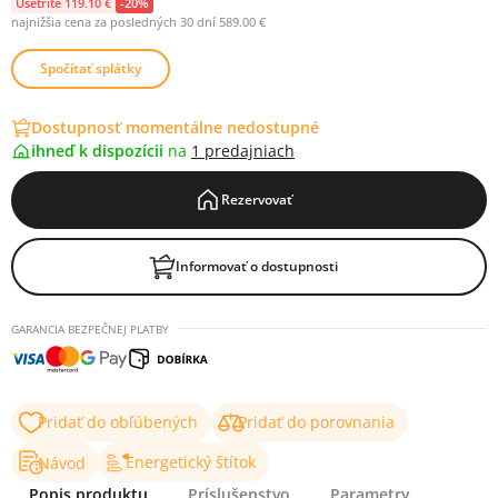
Ušetríte 119.10 €
-20%
najnižšia cena za posledných 30 dní 589.00 €
Spočítať splátky
Dostupnosť momentálne nedostupné
ihneď k dispozícii
na
1 predajniach
Rezervovať
Informovať o dostupnosti
GARANCIA BEZPEČNEJ PLATBY
Pridať do obľúbených
Pridať do porovnania
Energetický štítok
Návod
Popis produktu
Príslušenstvo
Parametry