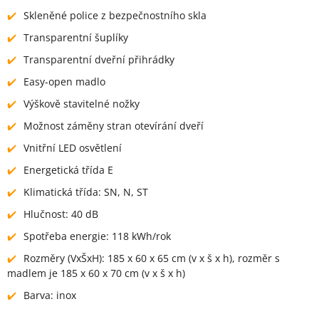
Skleněné police z bezpečnostního skla
Transparentní šuplíky
Transparentní dveřní přihrádky
Easy-open madlo
Výškově stavitelné nožky
Možnost záměny stran otevírání dveří
Vnitřní LED osvětlení
Energetická třída E
Klimatická třída: SN, N, ST
Hlučnost: 40 dB
Spotřeba energie: 118 kWh/rok
Rozměry (VxŠxH): 185 x 60 x 65 cm (v x š x h), rozměr s
madlem je 185 x 60 x 70 cm (v x š x h)
Barva: inox