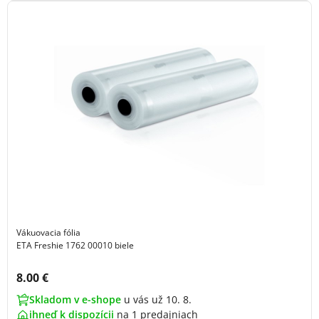
Vákuovacia fólia
ETA Freshie 1762 00010 biele
Cena s DPH:
8.00 €
Skladom v e-shope
u vás už 10. 8.
ihneď k dispozícii
na
1 predajniach