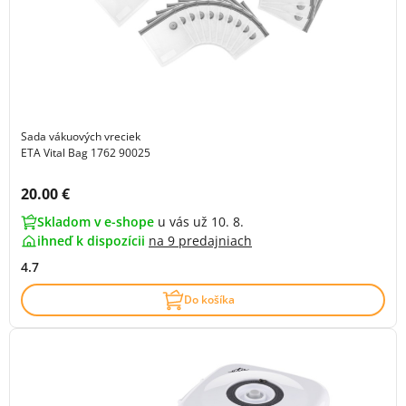
Sada vákuových vreciek
ETA Vital Bag 1762 90025
Cena s DPH:
20.00 €
Skladom v e-shope
u vás už 10. 8.
ihneď k dispozícii
na
9 predajniach
4.7
Do košíka