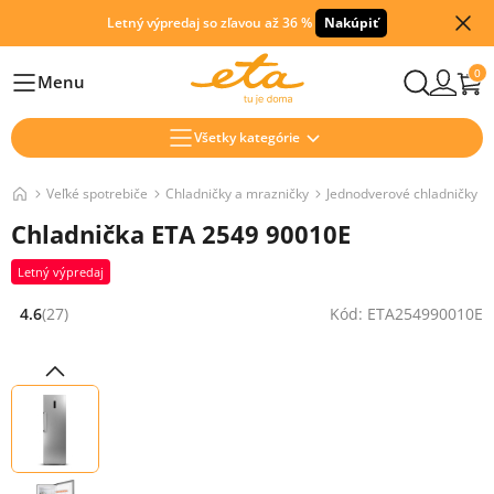
Letný výpredaj so zľavou až 36 %
Nakúpiť
0
Menu
Hlavní
Všetky kategórie
Veľké spotrebiče
Chladničky a mrazničky
Jednodverové chladničky
Chladnička ETA 2549 90010E
Letný výpredaj
4.6
(27)
Kód: ETA254990010E
Hodnocení: 4.6 z 5 (27 recenzí)