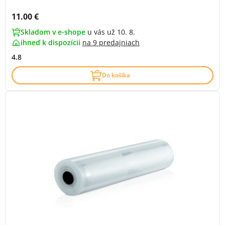
Cena s DPH:
11.00 €
Skladom v e-shope
u vás už 10. 8.
ihneď k dispozícii
na
9 predajniach
4.8
Do košíka