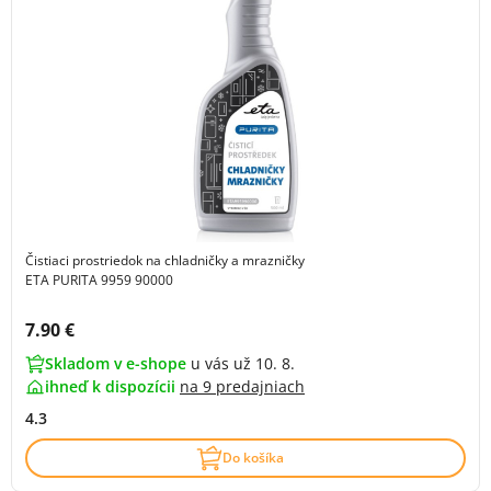
Čistiaci prostriedok na chladničky a mrazničky
ETA PURITA 9959 90000
Cena s DPH:
7.90 €
Skladom v e-shope
u vás už 10. 8.
ihneď k dispozícii
na
9 predajniach
4.3
Do košíka