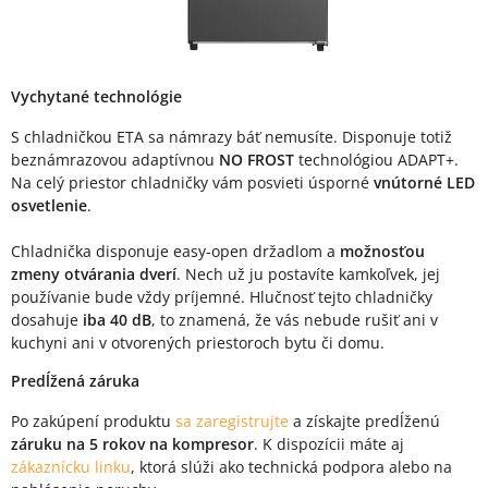
Vychytané technológie
S chladničkou ETA sa námrazy báť nemusíte. Disponuje totiž
beznámrazovou adaptívnou
NO FROST
technológiou ADAPT+.
Na celý priestor chladničky vám posvieti úsporné
vnútorné LED
osvetlenie
.
Chladnička disponuje easy-open držadlom a
možnosťou
zmeny otvárania dverí
. Nech už ju postavíte kamkoľvek, jej
používanie bude vždy príjemné. Hlučnosť tejto chladničky
dosahuje
iba 40 dB
, to znamená, že vás nebude rušiť ani v
kuchyni ani v otvorených priestoroch bytu či domu.
Predĺžená záruka
Po zakúpení produktu
sa zaregistrujte
a získajte predĺženú
záruku na 5 rokov na kompresor
. K dispozícii máte aj
zákaznícku linku
, ktorá slúži ako technická podpora alebo na