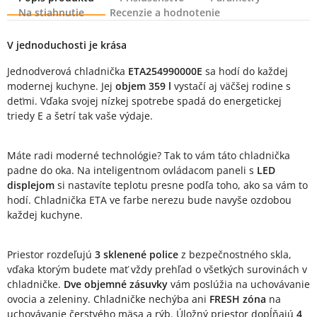
Na stiahnutie
Recenzie a hodnotenie
Popis produktu
V jednoduchosti je krása
Jednodverová chladnička
ETA254990000E
sa hodí do každej
modernej kuchyne. Jej
objem 359 l
vystačí aj väčšej rodine s
deťmi. Vďaka svojej nízkej spotrebe spadá do energetickej
triedy E a šetrí tak vaše výdaje.
Máte radi moderné technológie? Tak to vám táto chladnička
padne do oka. Na inteligentnom ovládacom paneli s
LED
displejom
si nastavíte teplotu presne podľa toho, ako sa vám to
hodí. Chladnička ETA ve farbe nerezu bude navyše ozdobou
každej kuchyne.
Priestor rozdeľujú
3 sklenené police
z bezpečnostného skla,
vďaka ktorým budete mať vždy prehľad o všetkých surovinách v
chladničke.
Dve objemné zásuvky
vám poslúžia na uchovávanie
ovocia a zeleniny. Chladničke nechýba ani
FRESH zóna
na
uchovávanie čerstvého mäsa a rýb. Úložný priestor dopĺňajú
4