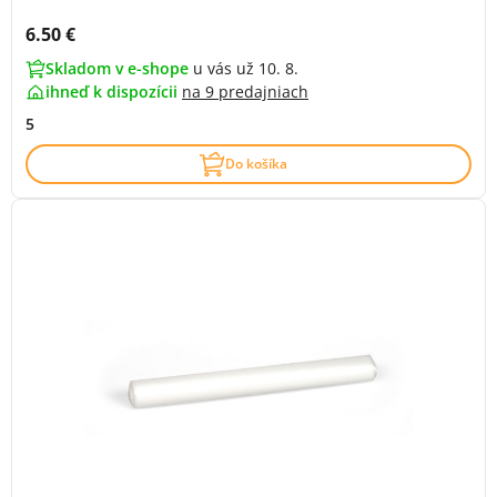
Cena s DPH:
6.50 €
Skladom v e-shope
u vás už 10. 8.
ihneď k dispozícii
na
9 predajniach
5
Do košíka