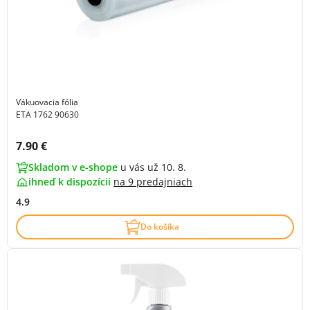
Vákuovacia fólia
ETA 1762 90630
Cena s DPH:
7.90 €
Skladom v e-shope
u vás už 10. 8.
ihneď k dispozícii
na
9 predajniach
4.9
Do košíka