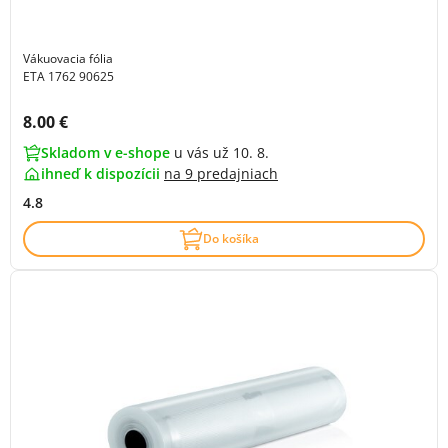
Vákuovacia fólia
ETA 1762 90625
Cena s DPH:
8.00 €
Skladom v e-shope
u vás už 10. 8.
ihneď k dispozícii
na
9 predajniach
4.8
Do košíka