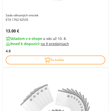
Sada vákuových vreciek
ETA 1762 92535
Cena s DPH:
13.00 €
Skladom v e-shope
u vás už 10. 8.
ihneď k dispozícii
na
9 predajniach
4.8
Do košíka