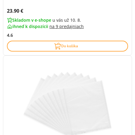
Cena s DPH:
23.90 €
Skladom v e-shope
u vás už 10. 8.
ihneď k dispozícii
na
9 predajniach
4.6
Do košíka