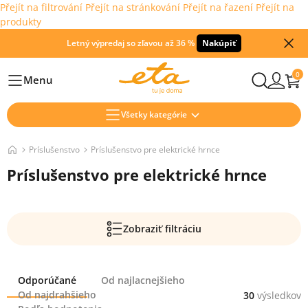
Přejít na filtrování
Přejít na stránkování
Přejít na řazení
Přejít na
produkty
Letný výpredaj so zľavou až 36 %
Nakúpiť
0
Menu
Hlavní
Všetky kategórie
Príslušenstvo
Príslušenstvo pre elektrické hrnce
Príslušenstvo pre elektrické hrnce
Zobraziť filtráciu
Radenie
Odporúčané
Od najlacnejšieho
Od najdrahšieho
30
výsledkov