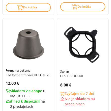
Do košíka
Do košíka
Forma na pečenie
Stojan
ETA forma stredová 0133 00120
ETA 1133 00060
Cena s DPH:
12.00 €
Cena s DPH:
8.00 €
Skladom v e-shope
u
Zvyčajne do 7 dní
vás už 11. 8.
Nie je skladom
na
ihneď k dispozícii
na
predajniach
2 predajniach