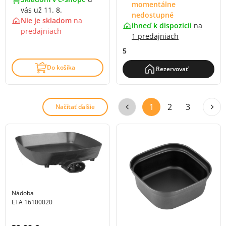
momentálne
vás už 11. 8.
nedostupné
Nie je skladom
na
ihneď k dispozícii
na
predajniach
1 predajniach
5
Do košíka
Rezervovať
1
2
3
Načítať ďalšie
Nádoba
ETA 16100020