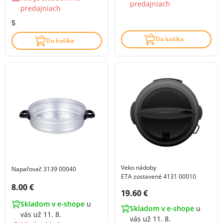
predajniach
predajniach
5
Do košíka
Do košíka
Veko nádoby
Napařovač 3139 00040
ETA zostavené 4131 00010
Cena s DPH:
8.00 €
Cena s DPH:
19.60 €
Skladom v e-shope
u
Skladom v e-shope
u
vás už 11. 8.
vás už 11. 8.