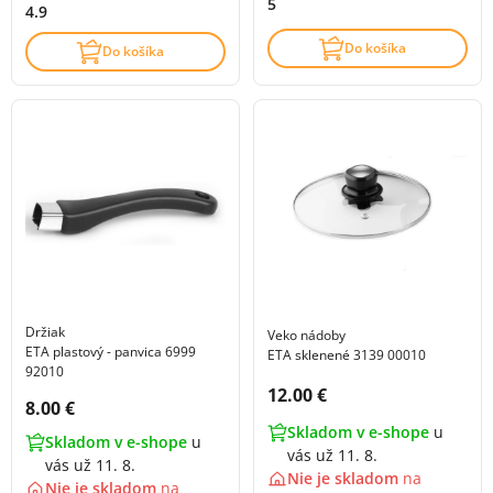
5
4.9
Do košíka
Do košíka
Držiak
Veko nádoby
ETA plastový - panvica 6999
ETA sklenené 3139 00010
92010
Cena s DPH:
12.00 €
Cena s DPH:
8.00 €
Skladom v e-shope
u
Skladom v e-shope
u
vás už 11. 8.
vás už 11. 8.
Nie je skladom
na
Nie je skladom
na