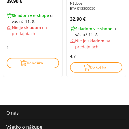
Cena s DPH:
39.90 €
Nádoba
ETA 013300050
Skladom v e-shope
u
Cena s DPH:
32.90 €
vás už 11. 8.
Nie je skladom
na
Skladom v e-shope
u
predajniach
vás už 11. 8.
Nie je skladom
na
predajniach
1
4.7
Do košíka
Do košíka
O nás
Všetko o nákupe