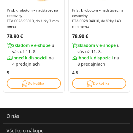
Prísl. k robotom – nadstavec na
Prísl. k robotom – nadstavec na
cestoviny
cestoviny
ETA 0028 93010, do šírky 7 mm
ETA 0028 94010, do šírky 140
nerez
mm nerez
Cena s DPH:
Cena s DPH:
78.90 €
78.90 €
Skladom v e-shope
u
Skladom v e-shope
u
vás už 11. 8.
vás už 11. 8.
ihneď k dispozícii
na
ihneď k dispozícii
na
4 predajniach
8 predajniach
5
4.8
Do košíka
Do košíka
O nás
Všetko o nákupe