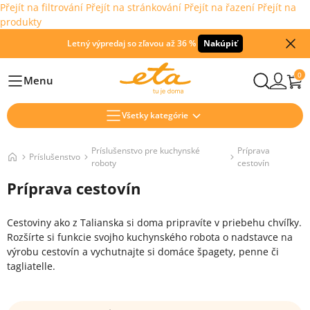
Přejít na filtrování
Přejít na stránkování
Přejít na řazení
Přejít na
produkty
Letný výpredaj so zľavou až 36 %
Nakúpiť
0
Menu
Hlavní
Všetky kategórie
Príslušenstvo pre kuchynské
Príprava
Príslušenstvo
roboty
cestovín
Príprava cestovín
Cestoviny ako z Talianska si doma pripravíte
v priebehu
chvíľky.
Rozšírte si funkcie svojho kuchynského robota o
nadstavce
na
výrobu cestovín a vychutnajte si domáce špagety, penne či
tagliatelle.