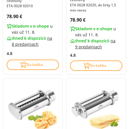
cestoviny
ETA 0028 92020, do šírky 1,5
ETA 0028 92010
mm nerez
Cena s DPH:
78.90 €
Cena s DPH:
78.90 €
Skladom v e-shope
u
Skladom v e-shope
u
vás už 11. 8.
vás už 11. 8.
ihneď k dispozícii
na
ihneď k dispozícii
na
8 predajniach
9 predajniach
4.8
4.8
Do košíka
Do košíka