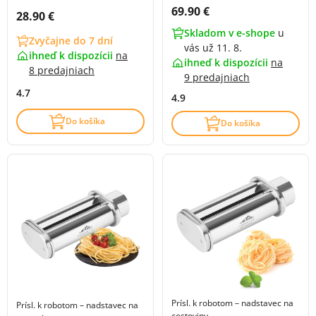
Cena s DPH:
69.90 €
Cena s DPH:
28.90 €
Skladom v e-shope
u
Zvyčajne do 7 dní
vás už 11. 8.
ihneď k dispozícii
na
ihneď k dispozícii
na
8 predajniach
9 predajniach
4.7
4.9
Do košíka
Do košíka
Prísl. k robotom – nadstavec na
Prísl. k robotom – nadstavec na
cestoviny