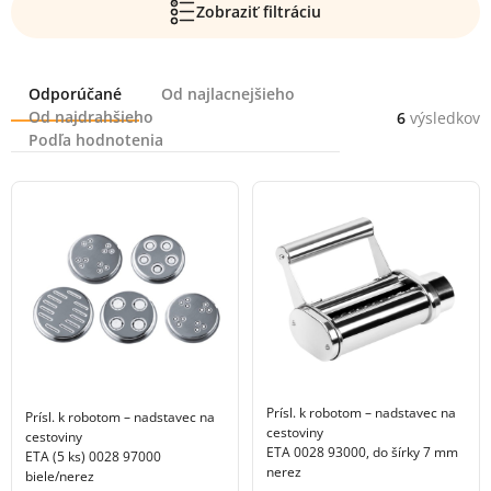
Zobraziť filtráciu
Radenie
Odporúčané
Od najlacnejšieho
Od najdrahšieho
6
výsledkov
Podľa hodnotenia
Prísl. k robotom – nadstavec na
Prísl. k robotom – nadstavec na
cestoviny
cestoviny
ETA 0028 93000, do šírky 7 mm
ETA (5 ks) 0028 97000
nerez
biele/nerez