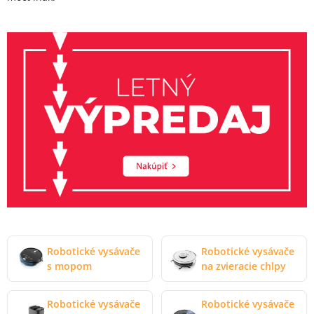
Robotické vysávače
Robotické vysávače
s mopom
na zvieracie chlpy
Robotické vysávače
Robotické vysávače