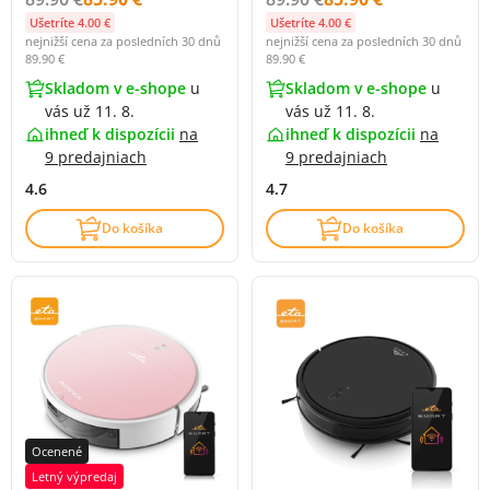
Ušetríte 4.00 €
Ušetríte 4.00 €
nejnižší cena za posledních 30 dnů
nejnižší cena za posledních 30 dnů
89.90 €
89.90 €
Skladom v e-shope
u
Skladom v e-shope
u
vás už 11. 8.
vás už 11. 8.
ihneď k dispozícii
na
ihneď k dispozícii
na
9 predajniach
9 predajniach
4.6
4.7
Do košíka
Do košíka
Ocenené
Letný výpredaj