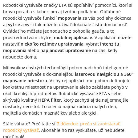
Robotické vysávače značky ETA sú spoľahliví pomocníci, ktorí si
hravo poradia s kobercom aj tvrdou podlahou. Obľúbené
robotické vysávače funkcií
mopovania
za vás podlahy dokonca
aj
vytrie
a vy si tak môžete užívať dokonale čistú domácnosť.
Ovládať ho môžete jednoducho z pohodlia gauča, a to
prostredníctvom chytrej
mobilnej aplikácie
. V aplikácii môžete
nastaviť
niekoľko režimov upratovania
, vybrať
intenzitu
mopovania
alebo
naplánovať upratovanie
na čas, kedy
nebudete doma.
Milovníkov chytrých technológií potom nadchnú inteligentné
robotické vysávače s dokonalejšou
laserovou navigáciou
a
360°
mapovanie priestoru
. V chytrej aplikácii mu potom definujete
konkrétnu miestnosť na upratovanie alebo zakážete pohyb v
okolí krehkých predmetov. Robotické vysávače ETA v sebe
skrývajú kvalitný
HEPA filter
, ktorý zachytí aj tie najjemnejšie
čiastočky nečistôt. To ocenia najmä rodičia malých detí,
majitelia domácich maznáčikov alebo alergici.
Stále váhate? Prečítajte si
7 dôvodov, prečo si zaobstarať
robotický vysávač
. Akonáhle ho raz vyskúšate, už nebudete
môcť inak!