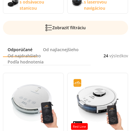
s odsávacou
s laserovou
stanicou
navigáciou
Zobraziť filtráciu
Radenie
Odporúčané
Od najlacnejšieho
Od najdrahšieho
24
výsledkov
Podľa hodnotenia
Red Line