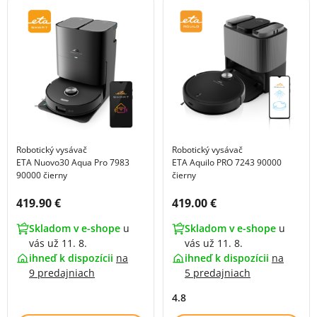
Robotický vysávač
Robotický vysávač
ETA Nuovo30 Aqua Pro 7983
ETA Aquilo PRO 7243 90000
90000 čierny
čierny
Cena s DPH:
Cena s DPH:
419.90 €
419.00 €
Skladom v e-shope
u
Skladom v e-shope
u
vás už 11. 8.
vás už 11. 8.
ihneď k dispozícii
na
ihneď k dispozícii
na
9 predajniach
5 predajniach
4.8