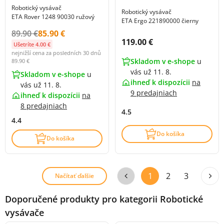
Robotický vysávač
Robotický vysávač
ETA Rover 1248 90030 ružový
ETA Ergo 221890000 čierny
Původní cena s DPH:
Cena s DPH:
89.90 €
85.90 €
Cena s DPH:
119.00 €
Ušetríte 4.00 €
nejnižší cena za posledních 30 dnů
Skladom v e-shope
u
89.90 €
vás už 11. 8.
Skladom v e-shope
u
ihneď k dispozícii
na
vás už 11. 8.
9 predajniach
ihneď k dispozícii
na
8 predajniach
4.5
4.4
Do košíka
Do košíka
1
2
3
Načítať ďalšie
Doporučené produkty pro kategorii Robotické
vysávače