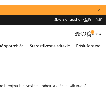
Prihlásiť
Slovenská republika
0
0.00 €
né spotrebiče
Starostlivosť a zdravie
Príslušenstvo
o k svojmu kuchynskému robotu a začnite.
Vákuované