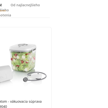
é
Od najlacnejšieho
šieho
otenia
botom - vákuovacia súprava
9040