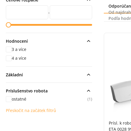
Radenie
Odporúčan
Cena od
Cena do
Od najdrah
-
Podľa hodn
Hodnocení
3 a více
hodnocení
4 a více
hodnocení
Základní
Príslušenstvo robota
ostatné
(1)
Přeskočit na začátek filtrů
Prísl. k ro
ETA 0028 9