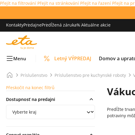
Přejít na filtrování
Přejít na stránkování
Přejít na řazení
Přejít na p
Kontakty
Predajne
Predĺžená záruka
% Aktuálne akcie
Letný VÝPREDAJ
Domov a uprat
Menu
Príslušenstvo
Príslušenstvo pre kuchynské roboty
Přeskočit na konec filtrů
Váku
Dostupnosť na predajni
Filtrování podle regionu
Predĺžte trvan
potraviny môž
Cenové rozpätie