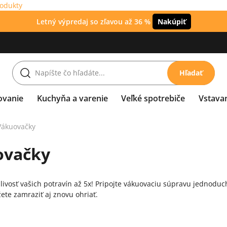
rodukty
Letný výpredaj so zľavou až 36 %
Nakúpiť
Hľadať
ovanie
Kuchyňa a varenie
Veľké spotrebiče
Vstava
Vákuovačky
ovačky
livosť vašich potravín až 5x! Pripojte vákuovaciu
súpravu
jednoduch
ete zamraziť aj znovu ohriať.