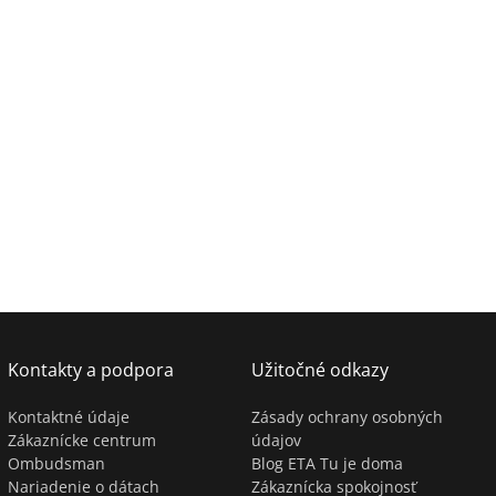
Kontakty a podpora
Užitočné odkazy
Kontaktné údaje
Zásady ochrany osobných
Zákaznícke centrum
údajov
Ombudsman
Blog ETA Tu je doma
Nariadenie o dátach
Zákaznícka spokojnosť