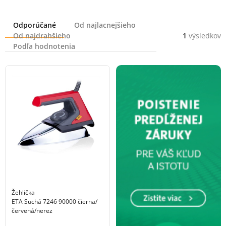
Radenie
Odporúčané
Od najlacnejšieho
Od najdrahšieho
1
výsledkov
Podľa hodnotenia
Žehlička
ETA Suchá 7246 90000 čierna/
červená/nerez