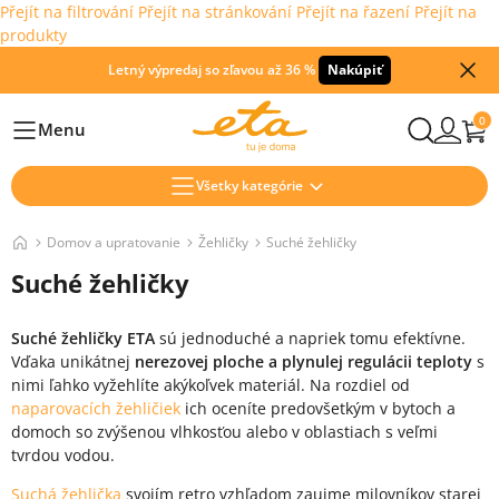
Přejít na filtrování
Přejít na stránkování
Přejít na řazení
Přejít na
produkty
Letný výpredaj so zľavou až 36 %
Nakúpiť
0
Menu
Hlavní
Všetky kategórie
Domov a upratovanie
Žehličky
Suché žehličky
Suché žehličky
Suché žehličky ETA
sú jednoduché a napriek tomu efektívne.
Vďaka unikátnej
nerezovej ploche a plynulej regulácii teploty
s
nimi ľahko vyžehlíte akýkoľvek materiál. Na rozdiel od
naparovacích žehličiek
ich oceníte predovšetkým v bytoch a
domoch so zvýšenou vlhkosťou alebo v oblastiach s veľmi
tvrdou vodou.
Suchá žehlička
svojím retro vzhľadom zaujme milovníkov starej