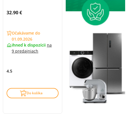
Cena s DPH:
32.90 €
Očakávame do
01.09.2026
ihneď k dispozícii
na
9 predajniach
4.5
Do košíka