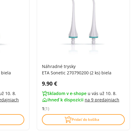
Náhradné trysky
 biela
ETA Sonetic 270790200 (2 ks) biela
Cena s DPH:
9.90 €
už 10. 8.
Skladom v e-shope
u vás už 10. 8.
edajniach
ihneď k dispozícii
na
9 predajniach
1
(1)
Hodnocení: 1 z 5 (1 recenzí)
Pridať do košíka