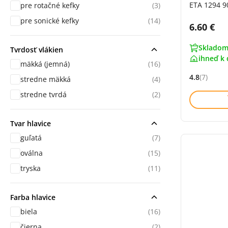
ETA 1294 9
pre rotačné kefky
(3)
pre sonické kefky
(14)
Cena s 
6.60 €
Skladom
Tvrdosť vlákien
ihneď k 
mäkká (jemná)
(16)
4.8
(7)
stredne mäkká
(4)
Hodnocení: 
stredne tvrdá
(2)
Tvar hlavice
guľatá
(7)
oválna
(15)
tryska
(11)
Farba hlavice
biela
(16)
čierna
(2)