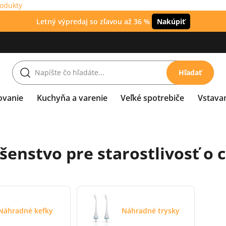
rodukty
Letný výpredaj so zľavou až 36 %
Nakúpiť
Hľadať
ovanie
Kuchyňa a varenie
Veľké spotrebiče
Vstava
ušenstvo pre starostlivosť o 
Náhradné kefky
Náhradné trysky