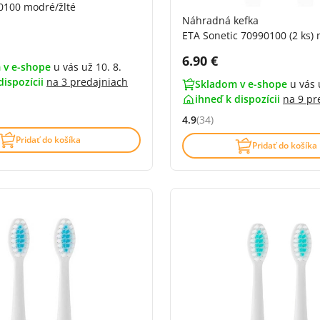
0100 modré/žlté
Náhradná kefka
ETA Sonetic 70990100 (2 ks)
DPH:
Cena s DPH:
6.90 €
 v e-shope
u vás už 10. 8.
dispozícii
na
3 predajniach
Skladom v e-shope
u vás 
ihneď k dispozícii
na
9 pr
4.8 z 5 (7 recenzí)
4.9
(34)
Hodnocení: 4.9 z 5 (34 recenz
Pridať do košíka
Pridať do košíka