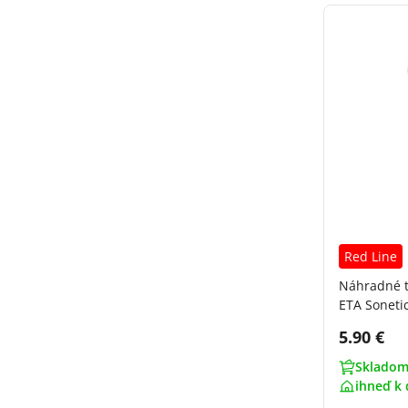
Red Line
Náhradné t
ETA Soneti
Cena s 
5.90 €
Skladom
ihneď k 