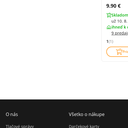
Cena s 
9.90 €
Skladom
už 10. 8.
ihneď k 
9 predaj
1
(1)
Hodnocení: 
Pri
O nás
Všetko o nákupe
Tlačové správy
Darčekové karty