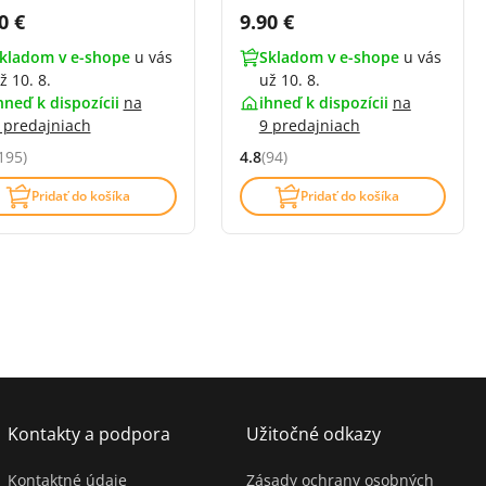
na s DPH:
Cena s DPH:
0 €
9.90 €
kladom v e-shope
u vás
Skladom v e-shope
u vás
ž 10. 8.
už 10. 8.
hneď k dispozícii
na
ihneď k dispozícii
na
 predajniach
9 predajniach
195)
4.8
(94)
ocení: 4.8 z 5 (195 recenzí)
Hodnocení: 4.8 z 5 (94 recenzí)
Pridať do košíka
Pridať do košíka
Kontakty a podpora
Užitočné odkazy
Kontaktné údaje
Zásady ochrany osobných