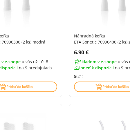
kefka
Náhradná kefka
c 70990300 (2 ks) modrá
ETA Sonetic 70990400 (2 ks) 
DPH:
Cena s DPH:
6.90 €
 v e-shope
u vás už 10. 8.
Skladom v e-shope
u vás 
dispozícii
na
9 predajniach
ihneď k dispozícii
na
9 pr
5
(21)
4.6 z 5 (25 recenzí)
Hodnocení: 5 z 5 (21 recenzí)
Pridať do košíka
Pridať do košíka