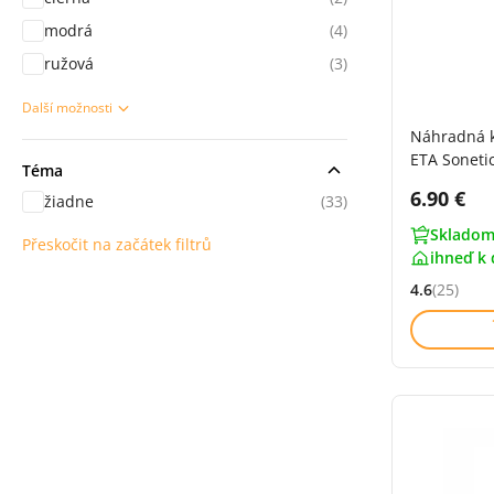
modrá
(4)
ružová
(3)
Další možnosti
sekce Použití
Náhradná 
ETA Soneti
Téma
Cena s 
6.90 €
žiadne
(33)
Skladom
Přeskočit na začátek filtrů
ihneď k 
4.6
(25)
Hodnocení: 