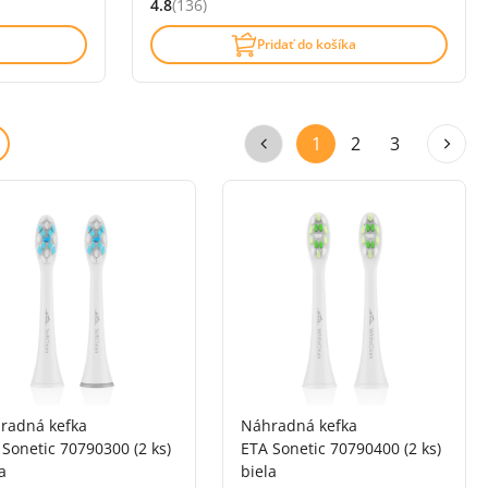
4.8
(136)
zí)
Hodnocení: 4.8 z 5 (136 recenzí)
Pridať do košíka
1
2
3
radná kefka
Náhradná kefka
Sonetic 70790300 (2 ks)
ETA Sonetic 70790400 (2 ks)
a
biela