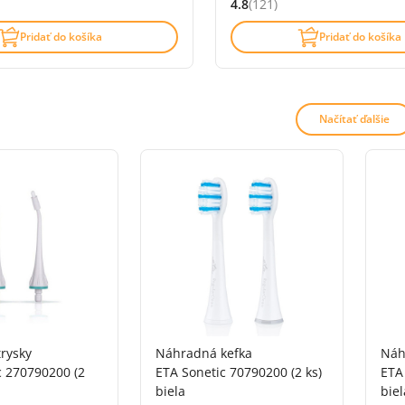
4.8
(121)
Hodnocení: 4.8 z 5 (121 recen
Pridať do košíka
Pridať do košíka
Načítať ďalšie
rysky
Náhradná kefka
Náh
c 270790200 (2
ETA Sonetic 70790200 (2 ks)
ETA 
biela
biel