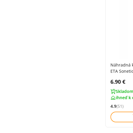
Náhradná 
ETA Sonetic
Cena s 
6.90 €
Skladom
ihneď k 
4.9
(51)
Hodnocení: 