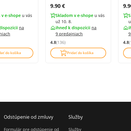
DPH:
Cena s DPH:
Ce
9.90 €
9.9
 v e-shope
u vás
Skladom v e-shope
u vás
S
už 10. 8.
u
dispozícii
na
ihneď k dispozícii
na
i
niach
9 predajniach
9
4.8
(136)
4.8
(
1 z 5 (1 recenzí)
Hodnocení: 4.8 z 5 (136 recenzí)
Hodn
dať do košíka
Pridať do košíka
Odstúpenie od zmluvy
Služby
Formulár pre odstúpenie od
Služby