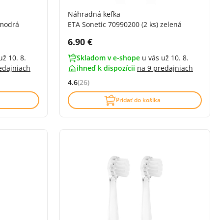
Náhradná kefka
 modrá
ETA Sonetic 70990200 (2 ks) zelená
Cena s DPH:
6.90 €
už 10. 8.
Skladom v e-shope
u vás už 10. 8.
edajniach
ihneď k dispozícii
na
9 predajniach
4.6
(26)
í)
Hodnocení: 4.6 z 5 (26 recenzí)
Pridať do košíka