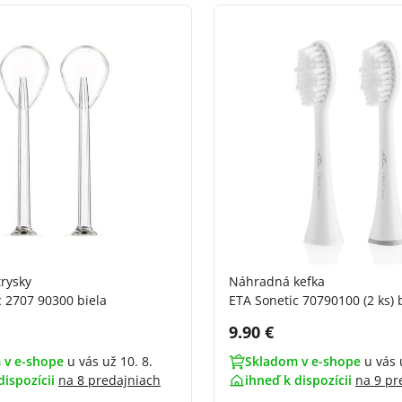
rysky
Náhradná kefka
c 2707 90300 biela
ETA Sonetic 70790100 (2 ks) 
DPH:
Cena s DPH:
9.90 €
 v e-shope
u vás už 10. 8.
Skladom v e-shope
u vás 
dispozícii
na
8 predajniach
ihneď k dispozícii
na
9 pr