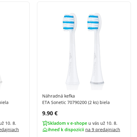
Náhradná kefka
biela
ETA Sonetic 70790200 (2 ks) biela
Cena s DPH:
9.90 €
už 10. 8.
Skladom v e-shope
u vás už 10. 8.
edajniach
ihneď k dispozícii
na
9 predajniach