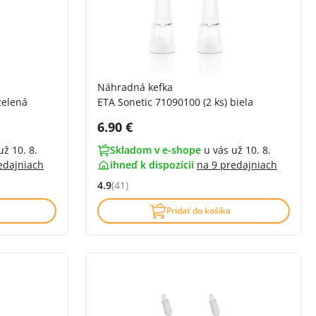
Náhradná kefka
zelená
ETA Sonetic 71090100 (2 ks) biela
Cena s DPH:
6.90 €
už 10. 8.
Skladom v e-shope
u vás už 10. 8.
edajniach
ihneď k dispozícii
na
9 predajniach
4.9
(41)
Hodnocení: 4.9 z 5 (41 recenzí)
Pridať do košíka