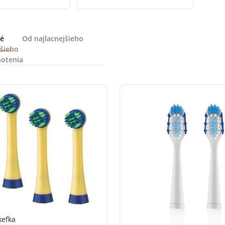
é
Od najlacnejšieho
šieho
otenia
kefka