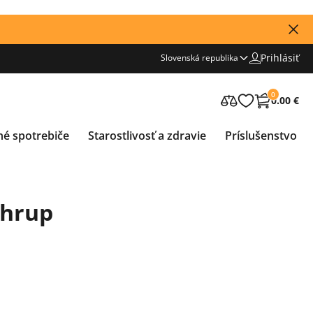
Prihlásiť
Slovenská republika
0
0.00 €
né spotrebiče
Starostlivosť a zdravie
Príslušenstvo
chrup