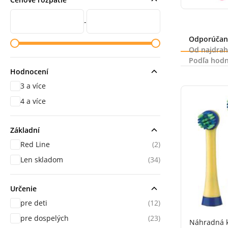
Cena od
Cena do
-
Radenie
Odporúčan
Od najdrah
Podľa hodn
Hodnocení
3 a více
hodnocení
4 a více
hodnocení
Základní
Red Line
(2)
Len skladom
(34)
Určenie
pre deti
(12)
pre dospelých
(23)
Náhradná 