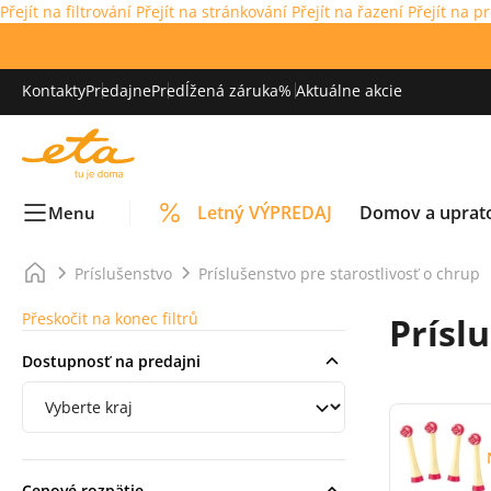
Přejít na filtrování
Přejít na stránkování
Přejít na řazení
Přejít na p
Kontakty
Predajne
Predĺžená záruka
% Aktuálne akcie
Letný VÝPREDAJ
Domov a uprat
Menu
Príslušenstvo
Príslušenstvo pre starostlivosť o chrup
Přeskočit na konec filtrů
Prísl
Dostupnosť na predajni
Filtrování podle regionu
Cenové rozpätie