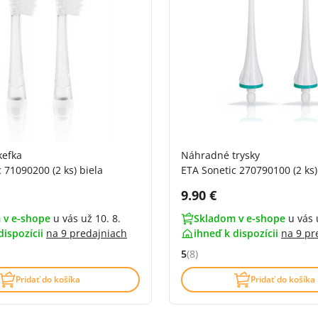
kefka
Náhradné trysky
 71090200 (2 ks) biela
ETA Sonetic 270790100 (2 ks)
DPH:
Cena s DPH:
9.90 €
 v e-shope
u vás už 10. 8.
Skladom v e-shope
u vás 
dispozícii
na
9 predajniach
ihneď k dispozícii
na
9 pr
5
(8)
4.9 z 5 (51 recenzí)
Hodnocení: 5 z 5 (8 recenzí)
Pridať do košíka
Pridať do košíka