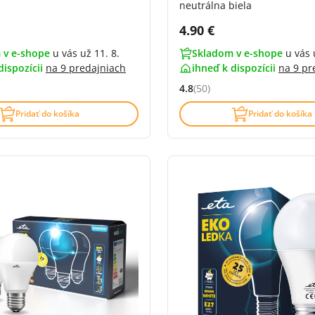
neutrálna biela
DPH:
Cena s DPH:
4.90 €
 v e-shope
u vás už 11. 8.
Skladom v e-shope
u vás 
dispozícii
na
9 predajniach
ihneď k dispozícii
na
9 pr
4.8
(50)
4.9 z 5 (41 recenzí)
Hodnocení: 4.8 z 5 (50 recenz
Pridať do košíka
Pridať do košíka