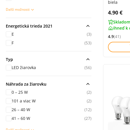
biela
Další možnosti
Cena s 
4.90 €
sekce Použití
Skladom
Energetická trieda 2021
ihneď k 
E
(3)
4.9
(41)
Hodnocení: 
F
(53)
Typ
LED žiarovka
(56)
Náhrada za žiarovku
0 – 25 W
(2)
101 a viac W
(2)
26 – 40 W
(12)
41 – 60 W
(27)
Další možnosti