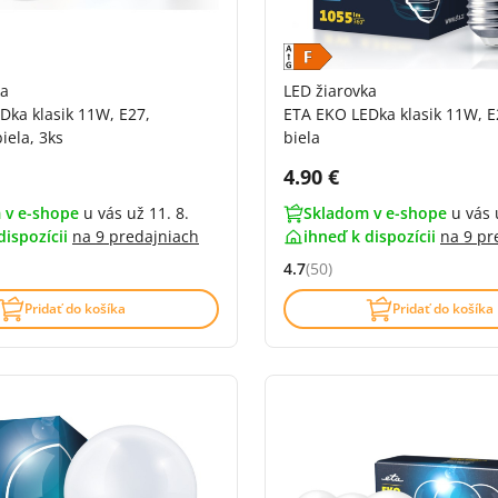
ka
LED žiarovka
Dka klasik 11W, E27,
ETA EKO LEDka klasik 11W, E
iela, 3ks
biela
DPH:
Cena s DPH:
4.90 €
 v e-shope
u vás už 11. 8.
Skladom v e-shope
u vás 
dispozícii
na
9 predajniach
ihneď k dispozícii
na
9 pr
4.7
(50)
4.9 z 5 (48 recenzí)
Hodnocení: 4.7 z 5 (50 recenz
Pridať do košíka
Pridať do košíka