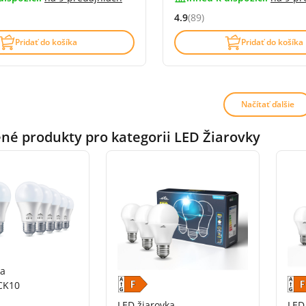
4.9
(89)
4.8 z 5 (31 recenzí)
Hodnocení: 4.9 z 5 (89 recenz
Pridať do košíka
Pridať do košíka
Načítať ďalšie
é produkty pro kategorii LED Žiarovky
ka
CK10
LED žiarovka
LED