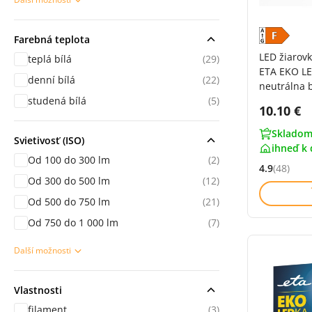
sekce Použití
Farebná teplota
LED žiarov
teplá bílá
(29)
ETA EKO LE
denní bílá
(22)
neutrálna b
studená bílá
(5)
Cena s 
10.10 €
Skladom
Svietivosť (ISO)
ihneď k 
Od 100 do 300 lm
(2)
4.9
(48)
Hodnocení: 
Od 300 do 500 lm
(12)
Od 500 do 750 lm
(21)
Od 750 do 1 000 lm
(7)
Další možnosti
sekce Použití
Vlastnosti
filament
(3)