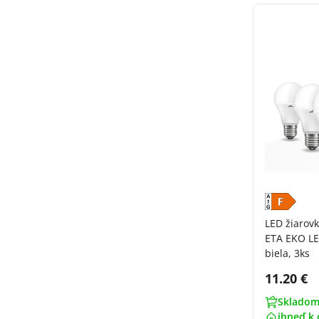
LED žiarov
ETA EKO LE
biela, 3ks
Cena s 
11.20 €
Skladom
ihneď k 