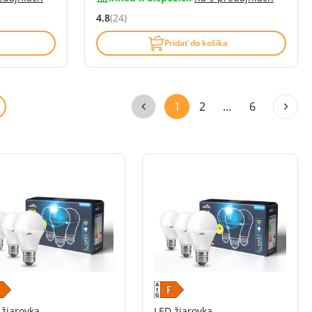
4.8
(24)
í)
Hodnocení: 4.8 z 5 (24 recenzí)
Pridať do košíka
1
2
...
6
 žiarovka
LED žiarovka