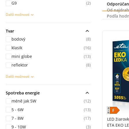
G9
(2)
Radenie
Odporúčan
Od najdrah
Další možnosti
Podľa hodn
sekce Použití
Tvar
bodový
(8)
klasik
(16)
mini globe
(13)
reflektor
(8)
Další možnosti
sekce Použití
Spotreba energie
méně jak 5W
(12)
5 - 6W
(13)
7 - 8W
(17)
LED žiarov
ETA EKO LE
9 - 10W
(3)