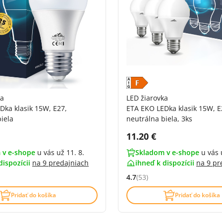
ka
LED žiarovka
Dka klasik 15W, E27,
ETA EKO LEDka klasik 15W, E
iela
neutrálna biela, 3ks
DPH:
Cena s DPH:
11.20 €
 v e-shope
u vás už 11. 8.
Skladom v e-shope
u vás 
dispozícii
na
9 predajniach
ihneď k dispozícii
na
9 pr
4.7
(53)
4.8 z 5 (60 recenzí)
Hodnocení: 4.7 z 5 (53 recenz
Pridať do košíka
Pridať do košíka