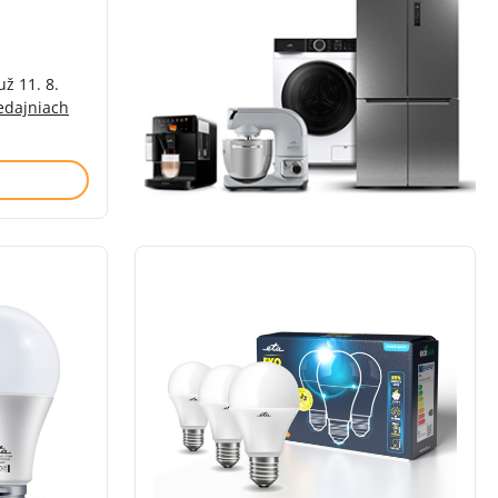
už 11. 8.
edajniach
í)