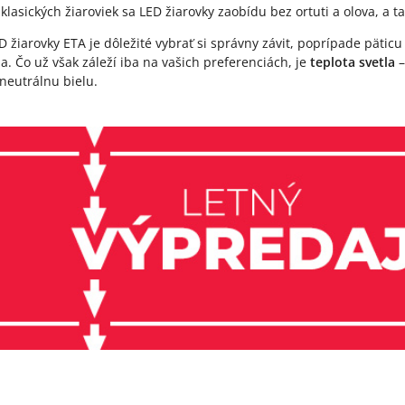
klasických žiaroviek sa LED žiarovky zaobídu bez ortuti a olova, a t
D žiarovky ETA je dôležité vybrať si správny závit, poprípade pätic
a. Čo už však záleží iba na vašich preferenciách, je
teplota svetla
–
 neutrálnu bielu.