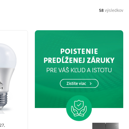
58
výsledkov
27,