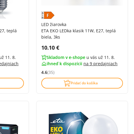
LED žiarovka
27, teplá
ETA EKO LEDka klasik 11W, E27, teplá
biela, 3ks
Cena s DPH:
10.10 €
už 11. 8.
Skladom v e-shope
u vás už 11. 8.
edajniach
ihneď k dispozícii
na
9 predajniach
4.6
(35)
í)
Hodnocení: 4.6 z 5 (35 recenzí)
Pridať do košíka