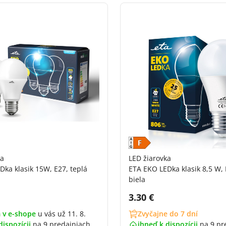
ka
LED žiarovka
Dka klasik 15W, E27, teplá
ETA EKO LEDka klasik 8,5 W, 
biela
DPH:
Cena s DPH:
3.30 €
 v e-shope
u vás už 11. 8.
Zvyčajne do 7 dní
dispozícii
na
9 predajniach
ihneď k dispozícii
na
9 pr