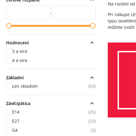
Na rozdiel od 
Cena od
Cena do
-
Pri nákupe LE
typu osvetleni
môžete zvoliť
Hodnocení
3 a více
hodnocení
4 a více
hodnocení
Základní
Len skladom
(53)
Závit/pätica
E14
(25)
E27
(23)
G4
(2)