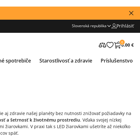
Prihlásiť
Slovenská republika
0
0.00 €
né spotrebiče
Starostlivosť a zdravie
Príslušenstvo
ie aj zdravie našej planéty bez nutnosti znižovať požiadavky na
nosť a šetrnosť k životnému prostrediu
. Vďaka svojej nízkej
i žiarovkami. V praxi tak s LED žiarovkami ušetríte až niekoľko
cov späť.