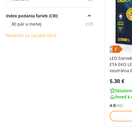
Index podania farieb (CRI)
80 pár a menej
(17)
Přeskočit na začátek filtrů
LED žiarov
ETA EKO LE
neutrálna b
Cena s 
5.30 €
Skladom
ihneď k 
4.8
(60)
Hodnocení: 