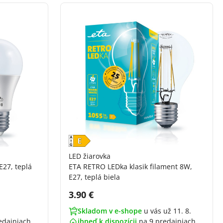
LED žiarovka
E27, teplá
ETA RETRO LEDka klasik filament 8W,
E27, teplá biela
Cena s DPH:
3.90 €
Skladom v e-shope
u vás už 11. 8.
edajniach
ihneď k dispozícii
na
9 predajniach