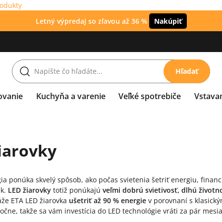
rodukty
Letný výpredaj so zľavou až 36 %
Nakúpiť
Hľadať
ovanie
Kuchyňa a varenie
Veľké spotrebiče
Vstava
iarovky
ia ponúka skvelý spôsob, ako počas svietenia šetriť energiu, financ
ek.
LED žiarovky
totiž ponúkajú
veľmi dobrú svietivosť, dlhú život
áže ETA LED žiarovka
ušetriť až 90 % energie
v porovnaní s klasickým
ročne, takže sa vám investícia do LED technológie vráti za pár mesia