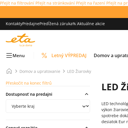
Přejít na filtrování
Přejít na stránkování
Přejít na řazení
Přejít na p
Kontakty
Predajne
Predĺžená záruka
% Aktuálne akcie
Letný VÝPREDAJ
Domov a uprat
Menu
Domov a upratovanie
LED Žiarovky
Přeskočit na konec filtrů
LED Ž
Dostupnosť na predajni
Filtrování podle regionu
LED technológ
výkon žiarovi
spotrebe dok
desiatok Eur 
Cenové rozpätie