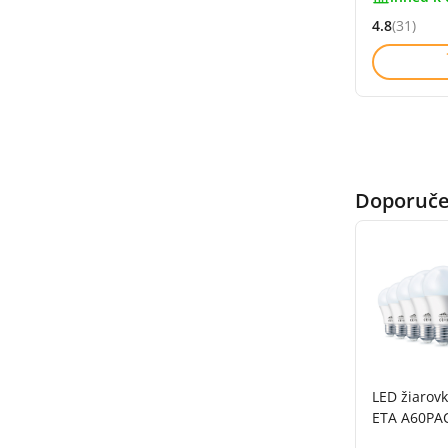
4.8
(31)
Hodnocení: 
Doporučen
LED žiarov
ETA A60PA