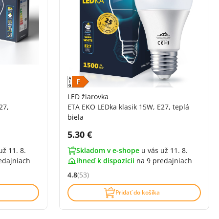
LED žiarovka
27,
ETA EKO LEDka klasik 15W, E27, teplá
biela
Cena s DPH:
5.30 €
už 11. 8.
Skladom v e-shope
u vás už 11. 8.
edajniach
ihneď k dispozícii
na
9 predajniach
4.8
(53)
í)
Hodnocení: 4.8 z 5 (53 recenzí)
Pridať do košíka