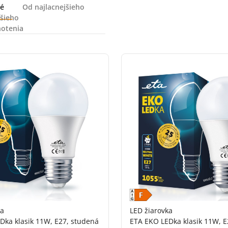
é
Od najlacnejšieho
šieho
otenia
ka
LED žiarovka
Dka klasik 11W, E27, studená
ETA EKO LEDka klasik 11W, E