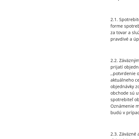
2.1. Spotrebi
forme spotre
za tovar a sl
pravdivé a úp
2.2. Záväzný
prijatí objed
,,potvrdenie 
aktuálneho c
objednávky zo
obchode sú u
spotrebiteľ o
Oznámenie má
budú v prípad
2.3. Záväzné 