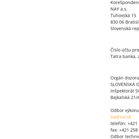
Korešpondenč
NAY a.s.
Tuhovská 15
830 06 Bratis
Slovenská rep
Číslo účtu pr
Tatra banka, 
Orgán dozoru
SLOVENSKÁ 
Inšpektorát SO
Bajkalská 21/A
Odbor výkon
ba@soi.sk
telefón: +421
fax: +421 258
Odbor technic