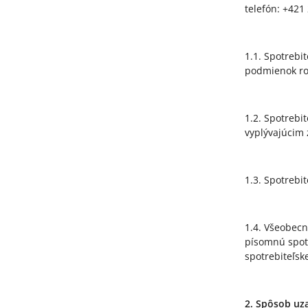
telefón: +421
1.1. Spotrebi
podmienok ro
1.2. Spotrebi
vyplývajúcim 
1.3. Spotrebi
1.4. Všeobecn
písomnú spot
spotrebiteľs
2. Spôsob uza