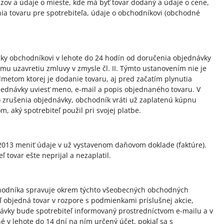
ázov a údaje o mieste, kde má byť tovar dodaný a údaje o cene,
a tovaru pre spotrebiteľa, údaje o obchodníkovi (obchodné
icky obchodníkovi v lehote do 24 hodín od doručenia objednávky
mu uzavretiu zmluvy v zmysle čl. II. Týmto ustanovením nie je
dmetom ktorej je dodanie tovaru, aj pred začatím plynutia
jednávky uviesť meno, e-mail a popis objednaného tovaru. V
do zrušenia objednávky, obchodník vráti už zaplatenú kúpnu
 aký spotrebiteľ použil pri svojej platbe.
.2013 meniť údaje v už vystavenom daňovom doklade (faktúre).
 tovar ešte neprijal a nezaplatil.
obchodníka spravuje okrem týchto všeobecných obchodných
 objedná tovar v rozpore s podmienkami príslušnej akcie,
ávky bude spotrebiteľ informovaný prostredníctvom e-mailu a v
 v lehote do 14 dní na ním určený účet, pokiaľ sa s