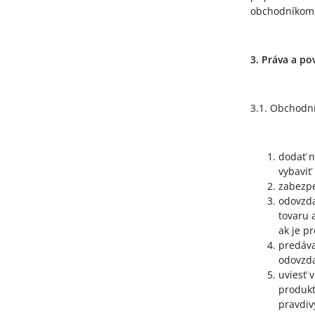
obchodníkom
3. Práva a p
3.1. Obchodní
dodať n
vybaviť
zabezpe
odovzda
tovaru 
ak je p
predáva
odovzda
uviesť 
produkt
pravdiv