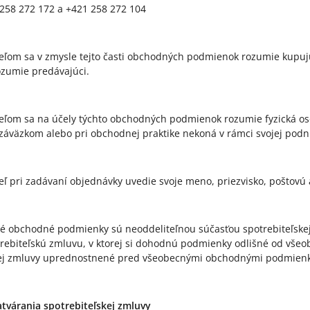
 258 272 172 a +421 258 272 104
teľom sa v zmysle tejto časti obchodných podmienok rozumie kupuj
zumie predávajúci.
teľom sa na účely týchto obchodných podmienok rozumie fyzická osob
záväzkom alebo pri obchodnej praktike nekoná v rámci svojej podnik
teľ pri zadávaní objednávky uvedie svoje meno, priezvisko, poštovú 
é obchodné podmienky sú neoddeliteľnou súčasťou spotrebiteľskej 
rebiteľskú zmluvu, v ktorej si dohodnú podmienky odlišné od vš
kej zmluvy uprednostnené pred všeobecnými obchodnými podmien
tvárania spotrebiteľskej zmluvy