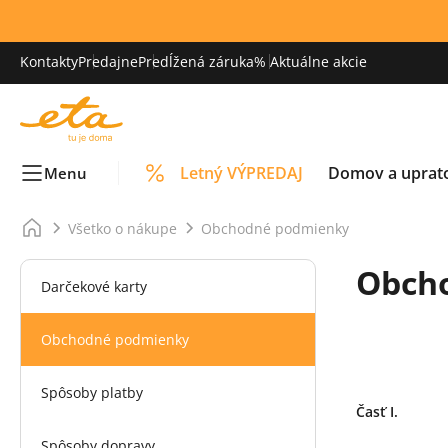
Kontakty
Predajne
Predĺžená záruka
% Aktuálne akcie
Letný VÝPREDAJ
Domov a uprat
Menu
Všetko o nákupe
Obchodné podmienky
Obch
Darčekové karty
Obchodné podmienky
Spôsoby platby
Časť I.
Spôsoby dopravy