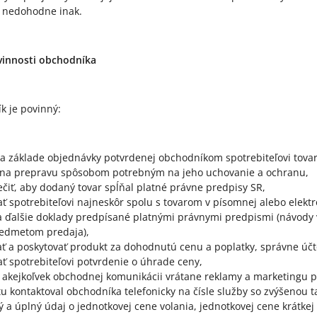
 nedohodne inak.
ovinnosti obchodníka
k je povinný:
a základe objednávky potvrdenej obchodníkom spotrebiteľovi tovar
 na prepravu spôsobom potrebným na jeho uchovanie a ochranu,
čiť, aby dodaný tovar spĺňal platné právne predpisy SR,
ť spotrebiteľovi najneskôr spolu s tovarom v písomnej alebo elekt
a ďalšie doklady predpísané platnými právnymi predpismi (návody v
redmetom predaja),
ť a poskytovať produkt za dohodnutú cenu a poplatky, správne účto
ť spotrebiteľovi potvrdenie o úhrade ceny,
v akejkoľvek obchodnej komunikácii vrátane reklamy a marketingu pr
u kontaktoval obchodníka telefonicky na čísle služby so zvýšenou t
ý a úplný údaj o jednotkovej cene volania, jednotkovej cene krátke