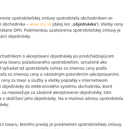
renie spotrebiteľskej zmluvy spotrebiteľa obchodníkom vo
ke obchodníka –
www.eta.sk
(ďalej len „
objednávka
“). Všetky ceny
vrátane DPH. Podmienkou uzatvorenia spotrebiteľskej zmluvy je
ácii objednávky.
obchodníkom o akceptovaní objednávky po predchádzajúcom
odania tovaru požadovaného spotrebiteľom, označené ako
ť vyžiadať od spotrebiteľa súhlas so zmenou ceny podľa
iteľa so zmenou ceny a následným potvrdením (akceptovaním)
ceny za tovar a služby a všetky poplatky v internetovom
 objednávky do elektronického systému obchodníka, ktoré
, sa nepovažuje za záväzné akceptovanie objednávky; toto
 o obdŕžaní jeho objednávky. Na e-mailovú adresu spotrebiteľa
ávky.
ii tovaru, ktorého predaj je predmetom spotrebiteľskej zmluvy,