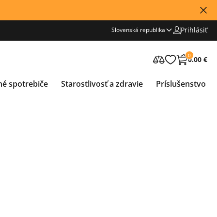
Prihlásiť
Slovenská republika
0
0.00 €
né spotrebiče
Starostlivosť a zdravie
Príslušenstvo