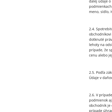
ďalej údaje o
podmienkach,
meno, sídlo, 
2.4. Spotrebi
obchodníkovi 
dotknuté práv
lehoty na ods
prípade, že s
cenu alebo je
2.5. Podľa zá
Údaje v daňov
2.6. V prípad
podmienok aj 
obchodník je 
prípade úhrad