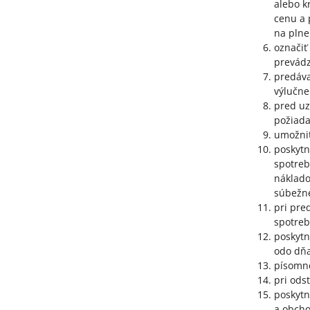
alebo k
cenu a 
na plne
označiť
prevádz
predáva
výlučne
pred uz
požiada
umožniť
poskytn
spotreb
náklado
súbežné
pri pre
spotreb
poskytn
odo dňa
písomne
pri ods
poskytn
a obcho