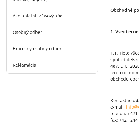
Obchodné pod
Ako uplatniť zľavový kód
1. Všeobecné
Osobný odber
Expresný osobný odber
1.1. Tieto vš
spotrebiteľsk
Reklamácia
487, DIČ: 202
len „obchodní
obchodu obch
Kontaktné úd
e-mail:
info@
telefón: +421
fax: +421 244