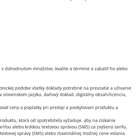
 v dohodnutom množstve, kvalite a termíne a zabaliť ho alebo
ronickej podobe všetky doklady potrebné na prevzatie a užívanie
 slovenskom jazyku, daňový doklad, digitálny obsah/licenciu,
vať ceny a poplatky pri predaji a poskytovaní produktu a
oduktu, ktorá od spotrebiteľa vyžaduje, aby na získanie
arifou alebo krátkou textovou správou (SMS) za zvýšenú tarifu,
j textovej správy (SMS) alebo maximálnej možnej cene volania