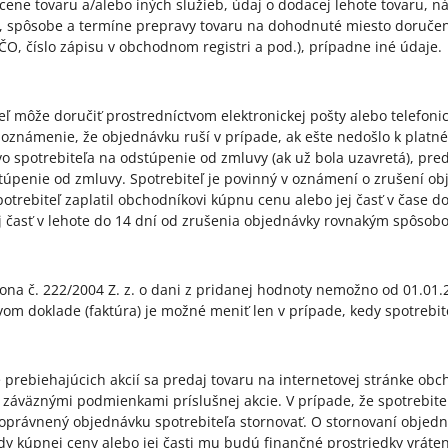
 cene tovaru a/alebo iných služieb, údaj o dodacej lehote tovaru, n
 spôsobe a termíne prepravy tovaru na dohodnuté miesto doručeni
IČO, číslo zápisu v obchodnom registri a pod.), prípadne iné údaje.
teľ môže doručiť prostredníctvom elektronickej pošty alebo telefon
oznámenie, že objednávku ruší v prípade, ak ešte nedošlo k platné
o spotrebiteľa na odstúpenie od zmluvy (ak už bola uzavretá), pre
túpenie od zmluvy. Spotrebiteľ je povinný v oznámení o zrušení ob
potrebiteľ zaplatil obchodníkovi kúpnu cenu alebo jej časť v čase 
j časť v lehote do 14 dní od zrušenia objednávky rovnakým spôsobom,
kona č. 222/2004 Z. z. o dani z pridanej hodnoty nemožno od 01.01
om doklade (faktúra) je možné meniť len v prípade, kedy spotrebiteľ
e prebiehajúcich akcií sa predaj tovaru na internetovej stránke 
záväznými podmienkami príslušnej akcie. V prípade, že spotrebiteľ
oprávnený objednávku spotrebiteľa stornovať. O stornovaní objedn
y kúpnej ceny alebo jej časti mu budú finančné prostriedky vrátené