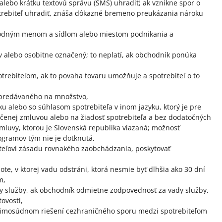
e alebo krátku textovú správu (SMS) uhradiť; ak vznikne spor o
potrebiteľ uhradiť, znáša dôkazné bremeno preukázania nároku
chodným menom a sídlom alebo miestom podnikania a
v alebo osobitne označený; to neplatí, ak obchodník ponúka
trebiteľom, ak to povaha tovaru umožňuje a spotrebiteľ o to
u predávaného na množstvo,
u alebo so súhlasom spotrebiteľa v inom jazyku, ktorý je pre
čenej zmluvou alebo na žiadosť spotrebiteľa a bez dodatočných
mluvy, ktorou je Slovenská republika viazaná; možnosť
ogramov tým nie je dotknutá,
biteľovi zásadu rovnakého zaobchádzania, poskytovať
ote, v ktorej vadu odstráni, ktorá nesmie byť dlhšia ako 30 dní
m,
y služby, ak obchodník odmietne zodpovednosť za vady služby,
ovosti,
 mimosúdnom riešení cezhraničného sporu medzi spotrebiteľom
.