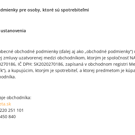
mienky pre osoby, ktoré sú spotrebiteľmi
 ustanovenia
eobecné obchodné podmienky (ďalej aj ako „obchodné podmienky“) 
ej zmluvy uzatvorenej medzi obchodníkom, ktorým je spoločnosť NAY 
0270186, IČ DPH: SK2020270186, zapísaná v obchodnom registri Mestsk
k“), a kupujúcim, ktorým je spotrebiteľ, a ktorej predmetom je kúpa
odníka.
aje obchodníka:
eta.sk
 220 251 101
 450 840