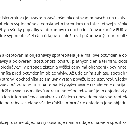
teľská zmluva je uzavretá záväzným akceptovaním návrhu na uzatvo
biteľom vyplneného a odoslaného formulára na internetovej strán
užby a všetky poplatky v internetovom obchode sú uvádzané v EUR 
lné vyplnenie všetkých údajov a náležitostí požadovaných pri realiz
m akceptovaním objednávky spotrebiteľa je e-mailové potvrdenie 
návky a po overení dostupnosti tovaru, platných cien a termínu d
objednávky". V prípade zistenia vyššej ceny má obchodník povinnos
enníka pred potvrdením objednávky. Až udelením súhlasu spotreb
 strany obchodníka sa zmluvný vzťah považuje za uzavretý. Všetky 
vádzané vrátane DPH. Automaticky vykonávané Oznámenie o prijatí
bdrží na svoju e-mailovú adresu ihneď po odoslaní jeho objednávky
 len informatívny charakter za účelom upovedomenia spotrebiteľa
e potreby zasielané všetky ďalšie informácie ohľadom jeho objedn
akceptovanie objednávky obsahuje najmä údaje o názve a špecifikác