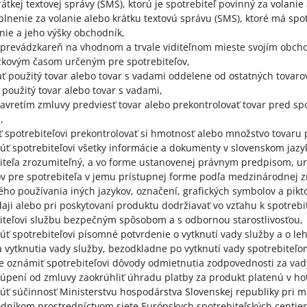
rátkej textovej správy (SMS), ktorú je spotrebiteľ povinný za volani
plnenie za volanie alebo krátku textovú správu (SMS), ktoré má s
nie a jeho výšky obchodník,
 prevádzkareň na vhodnom a trvale viditeľnom mieste svojím ob
kovým časom určeným pre spotrebiteľov,
ť použitý tovar alebo tovar s vadami oddelene od ostatných tovaro
 použitý tovar alebo tovar s vadami,
avretím zmluvy predviesť tovar alebo prekontrolovať tovar pred spo
,
 spotrebiteľovi prekontrolovať si hmotnosť alebo množstvo tovar
úť spotrebiteľovi všetky informácie a dokumenty v slovenskom jazyk
iteľa zrozumiteľný, a vo forme ustanovenej právnym predpisom, ur
v pre spotrebiteľa v jemu prístupnej forme podľa medzinárodnej z
ho používania iných jazykov, označení, grafických symbolov a pikt
daji alebo pri poskytovaní produktu dodržiavať vo vzťahu k spotre
iteľovi službu bezpečným spôsobom a s odbornou starostlivosťou,
úť spotrebiteľovi písomné potvrdenie o vytknutí vady služby a o leh
 vytknutia vady služby, bezodkladne po vytknutí vady spotrebiteľo
 oznámiť spotrebiteľovi dôvody odmietnutia zodpovednosti za vad
túpení od zmluvy zaokrúhliť úhradu platby za produkt platenú v hot
úť súčinnosť Ministerstvu hospodárstva Slovenskej republiky pri
dníkom prostredníctvom siete Európskych spotrebiteľských centier