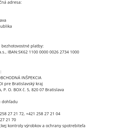
ná adresa:
lava
ublika
e bezhotovostné platby:
a.s., IBAN:SK62 1100 0000 0026 2734 1000
:
OBCHODNÁ INŠPEKCIA
I pre Bratislavský kraj
, P. O. BOX č. 5, 820 07 Bratislava
u dohľadu
 258 27 21 72, +421 258 27 21 04
 27 21 70
kej kontroly výrobkov a ochrany spotrebiteľa