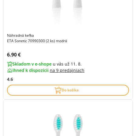
Náhradná kefka
ETA Sonetic 70990300 (2 ks) modrá
Cena s DPH:
6.90 €
Skladom v e-shope
u vás už 11. 8.
ihneď k dispozícii
na
9 predajniach
4.6
Do košíka