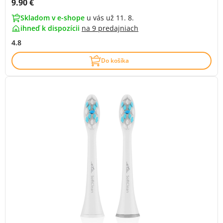
Cena s DPH:
9.90 €
Skladom v e-shope
u vás už 11. 8.
ihneď k dispozícii
na
9 predajniach
4.8
Do košíka