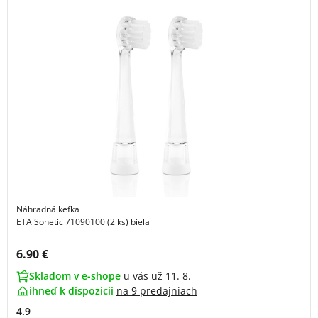
Náhradná kefka
ETA Sonetic 71090100 (2 ks) biela
Cena s DPH:
6.90 €
Skladom v e-shope
u vás už 11. 8.
ihneď k dispozícii
na
9 predajniach
4.9