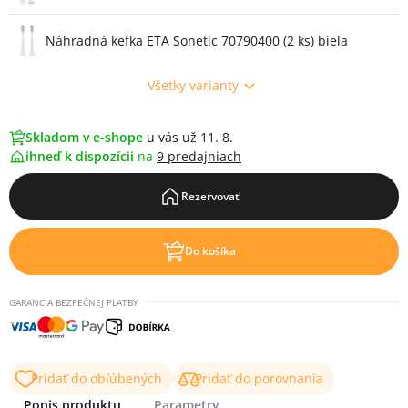
Náhradná kefka ETA Sonetic 70790400 (2 ks) biela
Všetky varianty
Skladom v e-shope
u vás už 11. 8.
ihneď k dispozícii
na
9 predajniach
Rezervovať
Do košíka
GARANCIA BEZPEČNEJ PLATBY
Pridať do obľúbených
Pridať do porovnania
Popis produktu
Parametry