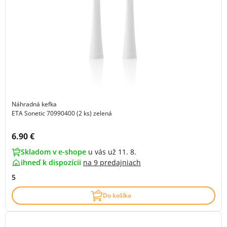
Náhradná kefka
ETA Sonetic 70990400 (2 ks) zelená
Cena s DPH:
6.90 €
Skladom v e-shope
u vás už 11. 8.
ihneď k dispozícii
na
9 predajniach
5
Do košíka