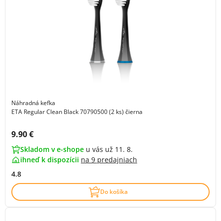
Náhradná kefka
ETA Regular Clean Black 70790500 (2 ks) čierna
Cena s DPH:
9.90 €
Skladom v e-shope
u vás už 11. 8.
ihneď k dispozícii
na
9 predajniach
4.8
Do košíka