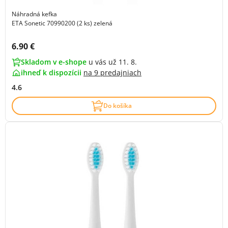
Náhradná kefka
ETA Sonetic 70990200 (2 ks) zelená
Cena s DPH:
6.90 €
Skladom v e-shope
u vás už 11. 8.
ihneď k dispozícii
na
9 predajniach
4.6
Do košíka