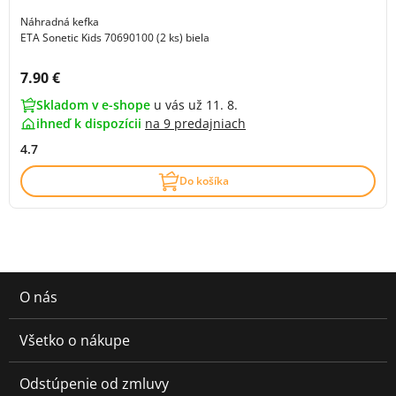
Náhradná kefka
ETA Sonetic Kids 70690100 (2 ks) biela
Cena s DPH:
7.90 €
Skladom v e-shope
u vás už 11. 8.
ihneď k dispozícii
na
9 predajniach
4.7
Do košíka
O nás
Všetko o nákupe
Odstúpenie od zmluvy