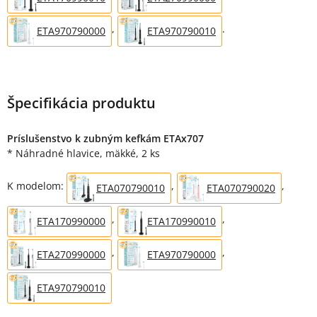
,
.
ETA970790000
ETA970790010
Špecifikácia produktu
Príslušenstvo k zubným kefkám ETAx707
* Náhradné hlavice, mäkké, 2 ks
K modelom:
,
,
ETA070790010
ETA070790020
,
,
ETA170990000
ETA170990010
,
,
ETA270990000
ETA970790000
ETA970790010