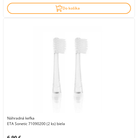
Do košíka
Náhradná kefka
ETA Sonetic 71090200 (2 ks) biela
Cena s DPH:
6.90 €