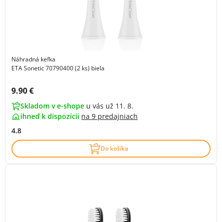
Náhradná kefka
ETA Sonetic 70790400 (2 ks) biela
Cena s DPH:
9.90 €
Skladom v e-shope
u vás už 11. 8.
ihneď k dispozícii
na
9 predajniach
4.8
Do košíka