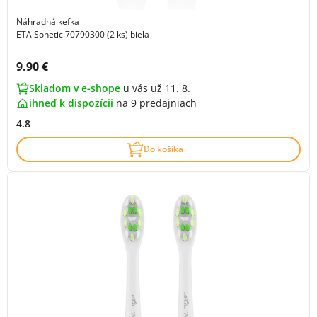
Náhradná kefka
ETA Sonetic 70790300 (2 ks) biela
Cena s DPH:
9.90 €
Skladom v e-shope
u vás už 11. 8.
ihneď k dispozícii
na
9 predajniach
4.8
Do košíka