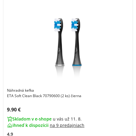
Náhradná kefka
ETA Soft Clean Black 70790600 (2 ks) čierna
Cena s DPH:
9.90 €
Skladom v e-shope
u vás už 11. 8.
ihneď k dispozícii
na
9 predajniach
4.9