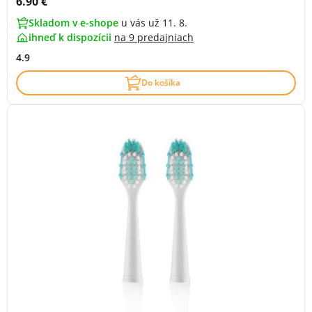
Cena s DPH:
6.90 €
Skladom v e-shope
u vás už 11. 8.
ihneď k dispozícii
na
9 predajniach
4.9
Do košíka