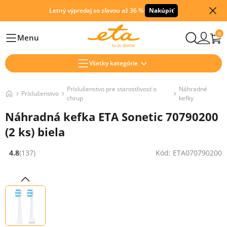
Letný výpredaj so zľavou až 36 %
Nakúpiť
0
Menu
Hlavní
Všetky kategórie
Príslušenstvo pre starostlivosť o
Náhradné
Príslušenstvo
chrup
kefky
Náhradná kefka ETA Sonetic 70790200
(2 ks) biela
4.8
(137)
Kód: ETA070790200
Hodnocení: 4.8 z 5 (137 recenzí)