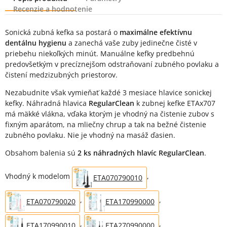
Recenzie a hodnotenie
Popis produktu
Sonická zubná kefka sa postará o
maximálne efektívnu
dentálnu hygienu
a zanechá vaše zuby jedinečne čisté v
priebehu niekoľkých minút. Manuálne kefky predbehnú
predovšetkým v precíznejšom odstraňovaní zubného povlaku a
čistení medzizubných priestorov.
Nezabudnite však vymieňať každé 3 mesiace hlavice sonickej
kefky. Náhradná hlavica
RegularClean
k zubnej kefke ETAx707
má mäkké vlákna, vďaka ktorým je vhodný na čistenie zubov s
fixným aparátom, na mliečny chrup a tak na bežné čistenie
zubného povlaku. Nie je vhodný na masáž ďasien.
Obsahom balenia sú
2 ks náhradných hlavíc RegularClean
.
Vhodný k modelom
,
ETA070790010
,
,
ETA070790020
ETA170990000
,
,
ETA170990010
ETA270990000