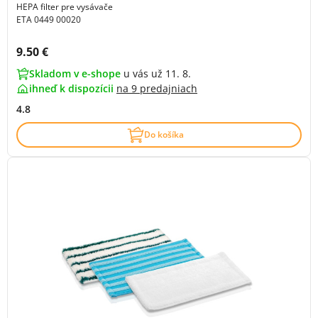
HEPA filter pre vysávače
ETA 0449 00020
Cena s DPH:
9.50 €
Skladom v e-shope
u vás už 11. 8.
ihneď k dispozícii
na
9 predajniach
4.8
Do košíka