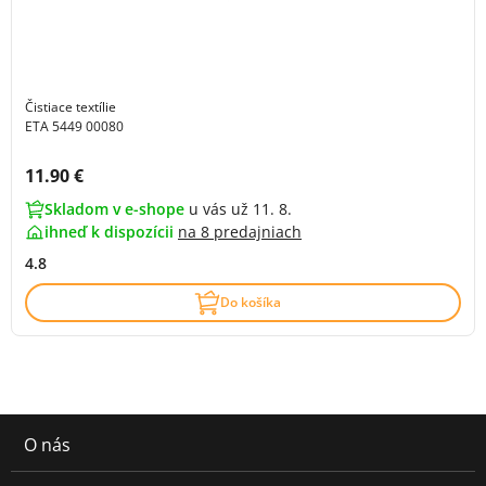
Čistiace textílie
ETA 5449 00080
Cena s DPH:
11.90 €
Skladom v e-shope
u vás už 11. 8.
ihneď k dispozícii
na
8 predajniach
4.8
Do košíka
O nás