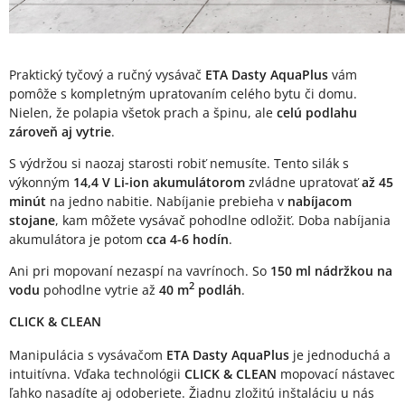
Praktický tyčový a ručný vysávač
ETA Dasty AquaPlus
vám
pomôže s kompletným upratovaním celého bytu či domu.
Nielen, že polapia všetok prach a špinu, ale
celú podlahu
zároveň aj vytrie
.
S výdržou si naozaj starosti robiť nemusíte. Tento silák s
výkonným
14,4 V Li-ion akumulátorom
zvládne upratovať
až 45
minút
na jedno nabitie. Nabíjanie prebieha v
nabíjacom
stojane
, kam môžete vysávač pohodlne odložiť. Doba nabíjania
akumulátora je potom
cca 4-6 hodín
.
Ani pri mopovaní nezaspí na vavrínoch. So
150 ml nádržkou na
2
vodu
pohodlne vytrie až
40 m
podláh
.
CLICK & CLEAN
Manipulácia s vysávačom
ETA Dasty AquaPlus
je jednoduchá a
intuitívna. Vďaka technológii
CLICK & CLEAN
mopovací nástavec
ľahko nasadíte aj odoberiete. Žiadnu zložitú inštaláciu u nás