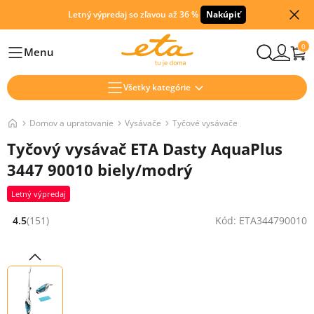
Letný výpredaj so zľavou až 36 %
Nakúpiť
0
Menu
Hlavní
Všetky kategórie
Domov a upratovanie
Vysávače
Tyčové vysávače
Tyčový vysávač ETA Dasty AquaPlus
3447 90010 biely/modrý
Letný výpredaj
4.5
(151)
Kód: ETA344790010
Hodnocení: 4.5 z 5 (151 recenzí)