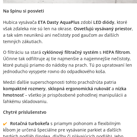
Na špinu si posvieti
Hubica vysávača
ETA Dasty AquaPlus
zdobí
LED diódy
, ktoré
však zďaleka nie sú len na okrase.
Osvetľujú vysávaný priestor
,
a tak vám neuniknú ani nečistoty pod gaučom av ďalších
temných zákutiach.
O filtráciu sa stará
cyklónový filtračný systém
s
HEPA filtrom
.
Účinne tak odfiltruje aj tie najmenšie a najjemnejšie nečistoty,
ktoré putujú priamo do nádoby na prach. Tú po upratovaní len
jednoducho vysypete rovno do odpadkového koša.
Medzi ďalšie superschopnosti tohto prachožrúta patria
kompaktné rozmery
,
sklopná ergonomická rukoväť
a
nízka
hmotnosť
– všetko je prispôsobené pohodlnej manipulácii a
ľahkému skladovaniu.
Chytré príslušenstvo
Rotačná turbokefa
s priamym pohonom a flexibilným
kĺbom je určená špeciálne pre vysávanie parkiet a ďalších
tvrdých podláh (linolea, dlažby či plávajúcich podláh). Jeho