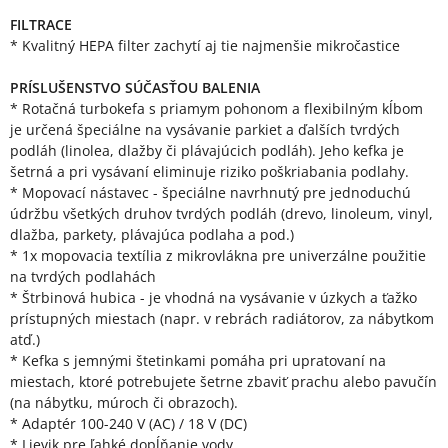
FILTRACE
* Kvalitný HEPA filter zachytí aj tie najmenšie mikročastice
PRÍSLUŠENSTVO SÚČASŤOU BALENIA
* Rotačná turbokefa s priamym pohonom a flexibilným kĺbom
je určená špeciálne na vysávanie parkiet a ďalších tvrdých
podláh (linolea, dlažby či plávajúcich podláh). Jeho kefka je
šetrná a pri vysávaní eliminuje riziko poškriabania podlahy.
* Mopovací nástavec - špeciálne navrhnutý pre jednoduchú
údržbu všetkých druhov tvrdých podláh (drevo, linoleum, vinyl,
dlažba, parkety, plávajúca podlaha a pod.)
* 1x mopovacia textília z mikrovlákna pre univerzálne použitie
na tvrdých podlahách
* Štrbinová hubica - je vhodná na vysávanie v úzkych a ťažko
prístupných miestach (napr. v rebrách radiátorov, za nábytkom
atď.)
* Kefka s jemnými štetinkami pomáha pri upratovaní na
miestach, ktoré potrebujete šetrne zbaviť prachu alebo pavučín
(na nábytku, múroch či obrazoch).
* Adaptér 100-240 V (AC) / 18 V (DC)
* Lievik pre ľahké dopĺňanie vody