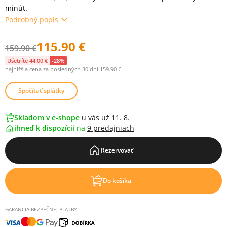
minút.
Podrobný popis
115.90 €
159.90 €
Ušetríte 44.00 €
-28%
najnižšia cena za posledných 30 dní 159.90 €
Spočítať splátky
Skladom v e-shope
u vás už 11. 8.
ihneď k dispozícii
na
9 predajniach
Rezervovať
Do košíka
GARANCIA BEZPEČNEJ PLATBY