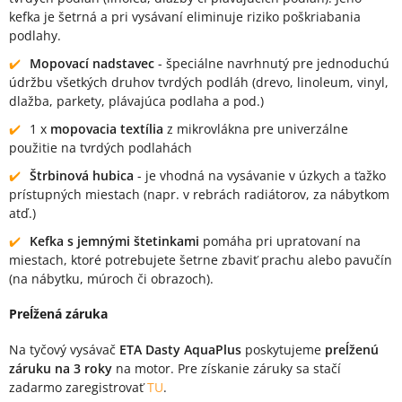
kefka je šetrná a pri vysávaní eliminuje riziko poškriabania
podlahy.
Mopovací nadstavec
- špeciálne navrhnutý pre jednoduchú
údržbu všetkých druhov tvrdých podláh (drevo, linoleum, vinyl,
dlažba, parkety, plávajúca podlaha a pod.)
1 x
mopovacia textília
z mikrovlákna pre univerzálne
použitie na tvrdých podlahách
Štrbinová hubica
- je vhodná na vysávanie v úzkych a ťažko
prístupných miestach (napr. v rebrách radiátorov, za nábytkom
atď.)
Kefka s jemnými štetinkami
pomáha pri upratovaní na
miestach, ktoré potrebujete šetrne zbaviť prachu alebo pavučín
(na nábytku, múroch či obrazoch).
Preĺžená záruka
Na tyčový vysávač
ETA Dasty AquaPlus
poskytujeme
preĺženú
záruku na 3 roky
na motor. Pre získanie záruky sa stačí
zadarmo zaregistrovať
TU
.