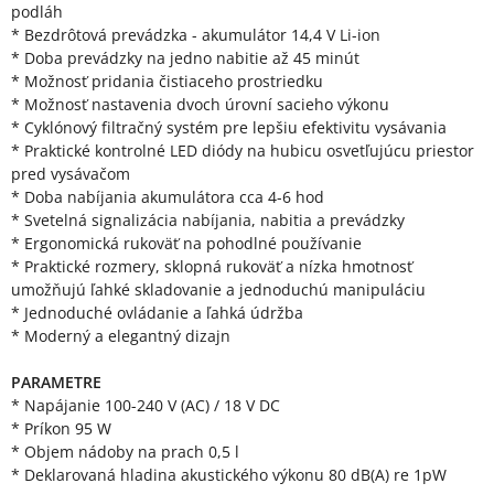
podláh
* Bezdrôtová prevádzka - akumulátor 14,4 V Li-ion
* Doba prevádzky na jedno nabitie až 45 minút
* Možnosť pridania čistiaceho prostriedku
* Možnosť nastavenia dvoch úrovní sacieho výkonu
* Cyklónový filtračný systém pre lepšiu efektivitu vysávania
* Praktické kontrolné LED diódy na hubicu osvetľujúcu priestor
pred vysávačom
* Doba nabíjania akumulátora cca 4-6 hod
* Svetelná signalizácia nabíjania, nabitia a prevádzky
* Ergonomická rukoväť na pohodlné používanie
* Praktické rozmery, sklopná rukoväť a nízka hmotnosť
umožňujú ľahké skladovanie a jednoduchú manipuláciu
* Jednoduché ovládanie a ľahká údržba
* Moderný a elegantný dizajn
PARAMETRE
* Napájanie 100-240 V (AC) / 18 V DC
* Príkon 95 W
* Objem nádoby na prach 0,5 l
* Deklarovaná hladina akustického výkonu 80 dB(A) re 1pW