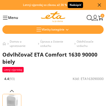
Letný výpredaj so zľavou až 36 %
Nakúpiť
0
Menu
Hlavní
Všetky kategórie
Domov a
Úprava a čistenie
Odvlhčovače
upratovanie
vzduchu
vzduchu
Odvlhčovač ETA Comfort 1630 90000
biely
Letný výpredaj
4.4
(93)
Kód: ETA163090000
Hodnocení: 4.4 z 5 (93 recenzí)