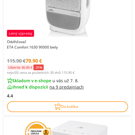
Letný výpredaj
Odvlhčovač
ETA Comfort 1630 90000 biely
Původní cena s DPH:
Cena s DPH:
115.90 €
79.90 €
Ušetríte 36.00 €
-31%
nejnižší cena za posledních 30 dnů
115.90 €
Skladom v e-shope
u vás už 7. 8.
ihneď k dispozícii
na
9 predajniach
4.4
Do košíka