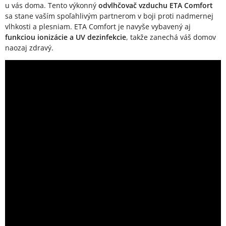
u vás doma. Tento výkonný
odvlhčovač vzduchu ETA Comfort
sa stane vaším spoľahlivým partnerom v boji proti nadmernej
vlhkosti a plesniam. ETA Comfort je navyše vybavený aj
funkciou ionizácie a UV dezinfekcie
, takže zanechá váš domov
naozaj zdravý.