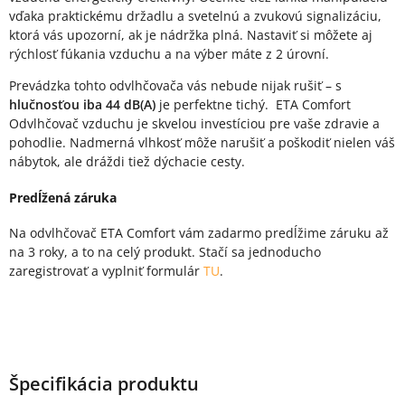
vďaka praktickému držadlu a svetelnú a zvukovú signalizáciu,
ktorá vás upozorní, ak je nádržka plná. Nastaviť si môžete aj
rýchlosť fúkania vzduchu a na výber máte z 2 úrovní.
Prevádzka tohto odvlhčovača vás nebude nijak rušiť – s
hlučnosťou iba 44 dB(A)
je perfektne tichý. ETA Comfort
Odvlhčovač vzduchu je skvelou investíciou pre vaše zdravie a
pohodlie. Nadmerná vlhkosť môže narušiť a poškodiť nielen váš
nábytok, ale dráždi tiež dýchacie cesty.
Predĺžená záruka
Na odvlhčovač ETA Comfort vám zadarmo predĺžime záruku až
na 3 roky, a to na celý produkt. Stačí sa jednoducho
zaregistrovať a vyplniť formulár
TU
.
Špecifikácia produktu