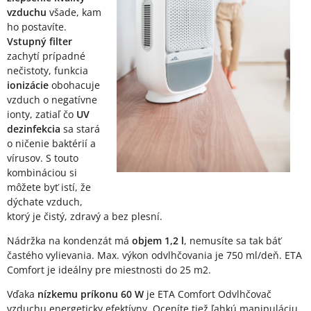
vzduchu
všade, kam
ho postavíte.
Vstupný filter
zachytí prípadné
nečistoty, funkcia
ionizácie
obohacuje
vzduch o negatívne
ionty, zatiaľ čo
UV
dezinfekcia
sa stará
o ničenie baktérií a
vírusov. S touto
kombináciou si
môžete byť istí, že
dýchate vzduch,
ktorý je čistý, zdravý a bez plesní.
Nádržka na kondenzát má
objem 1,2 l
, nemusíte sa tak báť
častého vylievania. Max. výkon odvlhčovania je 750 ml/deň. ETA
Comfort je ideálny pre miestnosti do 25 m2.
Vďaka
nízkemu príkonu 60 W
je ETA Comfort Odvlhčovač
vzduchu energeticky efektívny. Oceníte tiež ľahkú manipuláciu