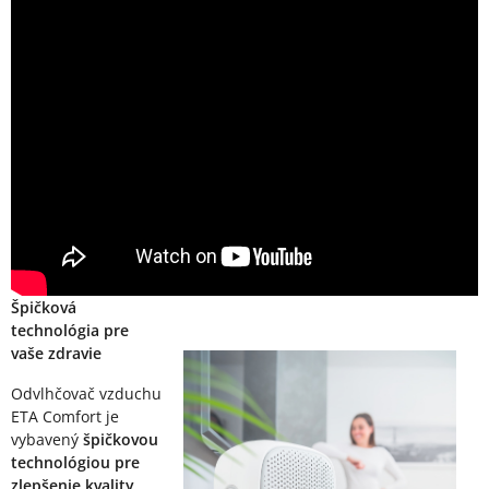
Špičková
technológia pre
vaše zdravie
Odvlhčovač vzduchu
ETA Comfort je
vybavený
špičkovou
technológiou pre
zlepšenie kvality