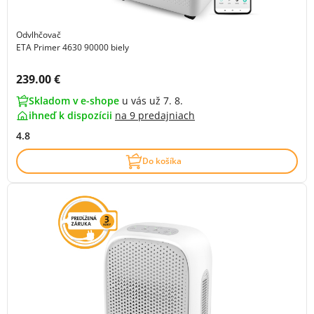
Odvlhčovač
ETA Primer 4630 90000 biely
Cena s DPH:
239.00 €
Skladom v e-shope
u vás už 7. 8.
ihneď k dispozícii
na
9 predajniach
4.8
Do košíka