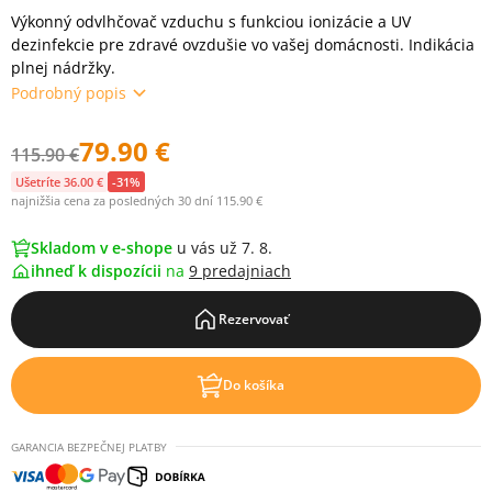
Výkonný odvlhčovač vzduchu s funkciou ionizácie a UV
dezinfekcie pre zdravé ovzdušie vo vašej domácnosti. Indikácia
plnej nádržky.
Podrobný popis
79.90 €
115.90 €
Ušetríte 36.00 €
-31%
najnižšia cena za posledných 30 dní 115.90 €
Skladom v e-shope
u vás už 7. 8.
ihneď k dispozícii
na
9 predajniach
Rezervovať
Do košíka
GARANCIA BEZPEČNEJ PLATBY