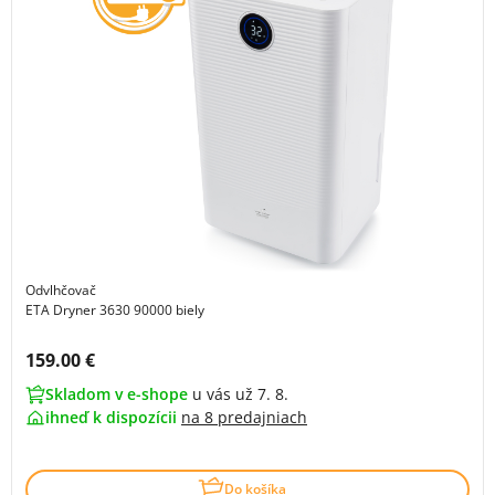
Odvlhčovač
ETA Dryner 3630 90000 biely
Cena s DPH:
159.00 €
Skladom v e-shope
u vás už 7. 8.
ihneď k dispozícii
na
8 predajniach
Do košíka