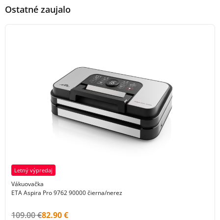
Ostatné zaujalo
Letný výpredaj
Vákuovačka
ETA Aspira Pro 9762 90000 čierna/nerez
Původní cena s DPH:
Cena s DPH:
109.00 €
82.90 €