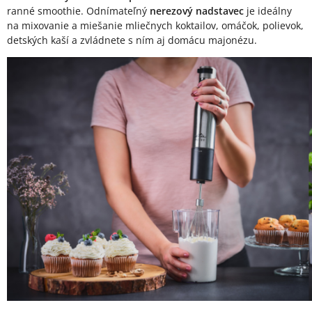
ranné smoothie. Odnímateľný
nerezový nadstavec
je ideálny
na mixovanie a miešanie mliečnych koktailov, omáčok, polievok,
detských kaší a zvládnete s ním aj domácu majonézu.