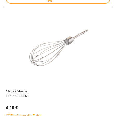
Metla šľahacia
ETA 221500060
Cena s DPH:
4.10 €
Zvyčajne do 7 dní