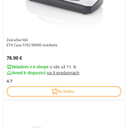
Zváračka fólií
ETA Caza 5762 90000 sivá/biela
Cena s DPH:
78.90 €
Skladom v e-shope
u vás už 11. 8.
ihneď k dispozícii
na
9 predajniach
4.7
Do košíka