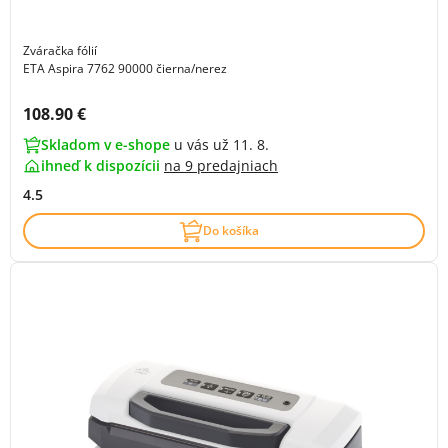
Zváračka fólií
ETA Aspira 7762 90000 čierna/nerez
Cena s DPH:
108.90 €
Skladom v e-shope
u vás už 11. 8.
ihneď k dispozícii
na
9 predajniach
4.5
Do košíka