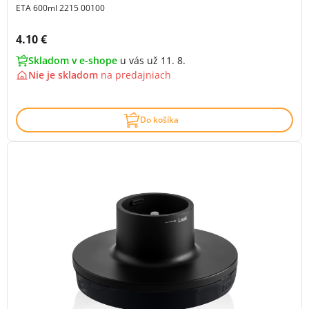
ETA 600ml 2215 00100
Cena s DPH:
4.10 €
Skladom v e-shope
u vás už 11. 8.
Nie je skladom
na
predajniach
Do košíka