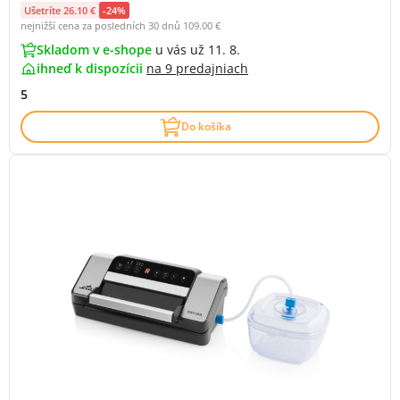
Ušetríte 26.10 €
-24%
nejnižší cena za posledních 30 dnů
109.00 €
Skladom v e-shope
u vás už 11. 8.
ihneď k dispozícii
na
9 predajniach
5
Do košíka