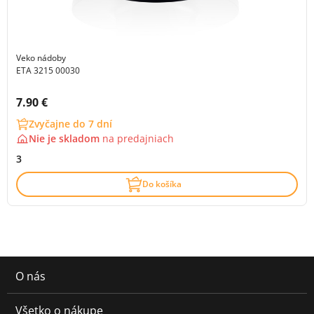
Veko nádoby
ETA 3215 00030
Cena s DPH:
7.90 €
Zvyčajne do 7 dní
Nie je skladom
na
predajniach
3
Do košíka
O nás
Všetko o nákupe