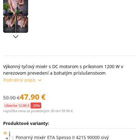
Výkonný tyčový mixér s DC motorom s príkonom 1200 W v
nerezovom prevedení a bohatým príslušenstvom
Podrobný popis
47.90 €
59.90 €
Ušetríte 12.00 €
-20%
najnižšia cena za posledných 30 dní 59.90 €
Produktové varianty:
Varianty
Ponorný mixér ETA Spesso II 4215 90000 sivý