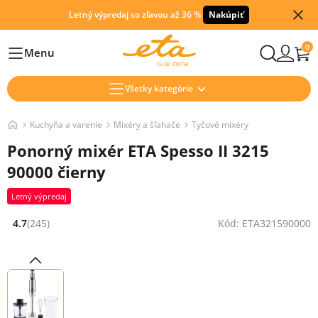
Letný výpredaj so zľavou až 36 %
Nakúpiť
0
Menu
Hlavní
Všetky kategórie
Kuchyňa a varenie
Mixéry a šľahače
Tyčové mixéry
Ponorný mixér ETA Spesso II 3215
90000 čierny
Letný výpredaj
4.7
(245)
Kód: ETA321590000
Hodnocení: 4.7 z 5 (245 recenzí)