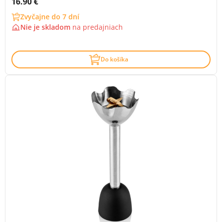
Cena s DPH:
16.90 €
Zvyčajne do 7 dní
Nie je skladom
na
predajniach
Do košíka