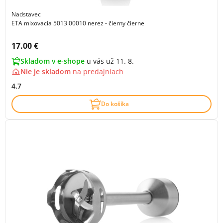
Nadstavec
ETA mixovacia 5013 00010 nerez - čierny čierne
Cena s DPH:
17.00 €
Skladom v e-shope
u vás už 11. 8.
Nie je skladom
na
predajniach
4.7
Do košíka