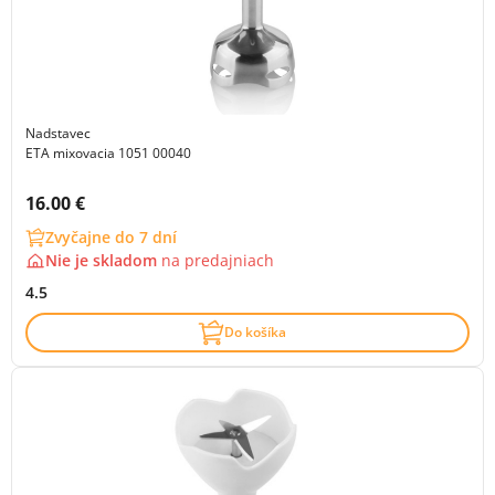
Nadstavec
ETA mixovacia 1051 00040
Cena s DPH:
16.00 €
Zvyčajne do 7 dní
Nie je skladom
na
predajniach
4.5
Do košíka