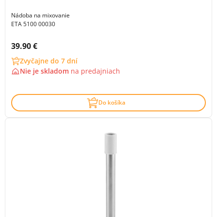
Nádoba na mixovanie
ETA 5100 00030
Cena s DPH:
39.90 €
Zvyčajne do 7 dní
Nie je skladom
na
predajniach
Do košíka