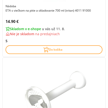
Nádoba
ETA s viečkom na pitie a skladovanie 700 ml (tritan) 4011 91000
Cena s DPH:
14.90 €
Skladom v e-shope
u vás už 11. 8.
Nie je skladom
na
predajniach
5
Do košíka