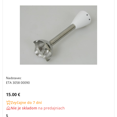
Nadstavec
ETA 3058 00090
Cena s DPH:
15.00 €
Zvyčajne do 7 dní
Nie je skladom
na
predajniach
5