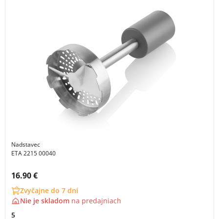
Nadstavec
ETA 2215 00040
Cena s DPH:
16.90 €
Zvyčajne do 7 dní
Nie je skladom
na
predajniach
5