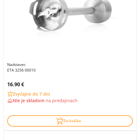
Nadstavec
ETA 3256 00010
Cena s DPH:
16.90 €
Zvyčajne do 7 dní
Nie je skladom
na
predajniach
Do košíka