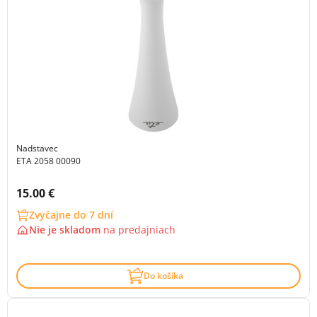
Nadstavec
ETA 2058 00090
Cena s DPH:
15.00 €
Zvyčajne do 7 dní
Nie je skladom
na
predajniach
Do košíka