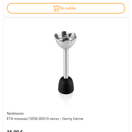
Do košíka
Nadstavec
ETA mixovací 5056 00010 nerez - čierny čierne
Cena s DPH: