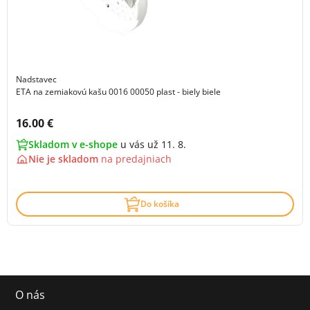
Nadstavec
ETA na zemiakovú kašu 0016 00050 plast - biely biele
Cena s DPH:
16.00 €
Skladom v e-shope
u vás už 11. 8.
Nie je skladom
na
predajniach
Do košíka
O nás