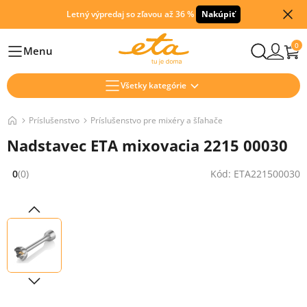
Letný výpredaj so zľavou až 36 %
Nakúpiť
0
Menu
Hlavní
Všetky kategórie
Príslušenstvo
Príslušenstvo pre mixéry a šľahače
Nadstavec ETA mixovacia 2215 00030
0
(0)
Kód: ETA221500030
Hodnocení: 0 z 5 (0 recenzí)