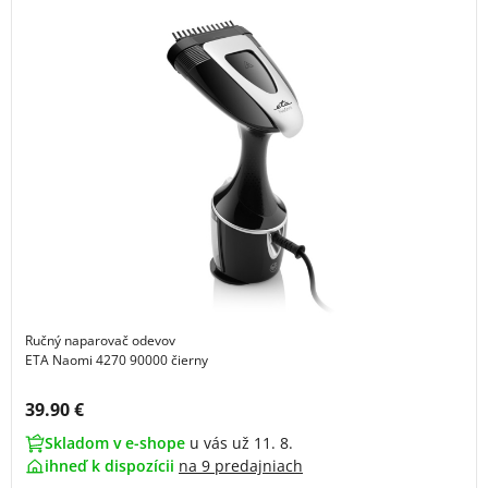
Ručný naparovač odevov
ETA Naomi 4270 90000 čierny
Cena s DPH:
39.90 €
Skladom v e-shope
u vás už 11. 8.
ihneď k dispozícii
na
9 predajniach