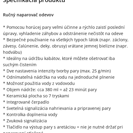
Ručný naparovač odevov
* Pomocou horúcej pary veľmi účinne a rýchlo zaistí poslední
úpravy, vyhladenie záhybov a odstránenie nečistôt na odeve
* Bezpečné používanie na všetkých typoch látok (napr. záclony,
závesy, čalúnenie, deky, obrusy) vrátane jemnej bielizne (napr.
hodvábu)
* Ideálny na údržbu kabátov, ktoré môžete ošetrovať iba
suchým čistením
* Dve nastavenia intenzity tvorby pary (max. 25 g/min)
* Odnímateľná nádržka na vodu na jednoduché plnenie
* Možnosť použitia vody z vodovodu
* Objem nádrže: cca 380 ml = až 23 minút pary
* Keramická plocha so 7 tryskami
* Integrované čerpadlo
* Svetelná signalizácia nahrievania a pripravenej pary
* Kontrolka doplnenia vody
* Zvuková signalizácia
* Tlačidlo na výstup pary s aretáciou = nie je nutné držať pri