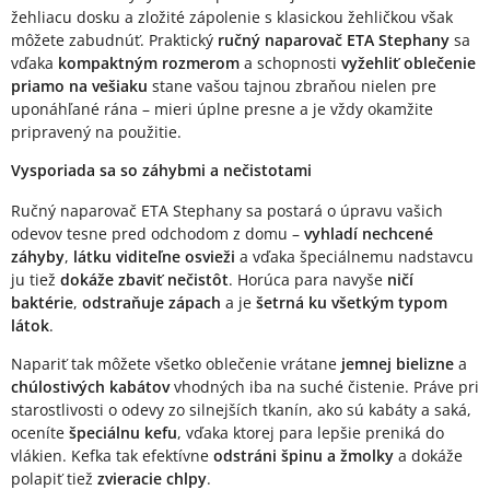
žehliacu dosku a zložité zápolenie s klasickou žehličkou však
môžete zabudnúť. Praktický
ručný naparovač ETA Stephany
sa
vďaka
kompaktným rozmerom
a schopnosti
vyžehliť oblečenie
priamo na vešiaku
stane vašou tajnou zbraňou nielen pre
uponáhľané rána – mieri úplne presne a je vždy okamžite
pripravený na použitie.
Vysporiada sa so záhybmi a nečistotami
Ručný naparovač ETA Stephany sa postará o úpravu vašich
odevov tesne pred odchodom z domu –
vyhladí nechcené
záhyby
,
látku viditeľne osvieži
a vďaka špeciálnemu nadstavcu
ju tiež
dokáže zbaviť nečistôt
. Horúca para navyše
ničí
baktérie
,
odstraňuje zápach
a je
šetrná ku všetkým typom
látok
.
Napariť tak môžete všetko oblečenie vrátane
jemnej bielizne
a
chúlostivých kabátov
vhodných iba na suché čistenie. Práve pri
starostlivosti o odevy zo silnejších tkanín, ako sú kabáty a saká,
oceníte
špeciálnu kefu
, vďaka ktorej para lepšie preniká do
vlákien. Kefka tak efektívne
odstráni špinu a žmolky
a dokáže
polapiť tiež
zvieracie chlpy
.