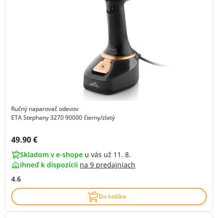
Ručný naparovač odevov
ETA Stephany 3270 90000 čierny/zlatý
Cena s DPH:
49.90 €
Skladom v e-shope
u vás už 11. 8.
ihneď k dispozícii
na
9 predajniach
4.6
Do košíka