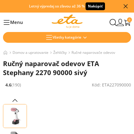
Letný výpredaj so zľavou až 36 %
Nakúpiť
0
Menu
Hlavní
Všetky kategórie
Domov a upratovanie
Žehličky
Ručné naparovače odevov
Ručný naparovač odevov ETA
Stephany 2270 90000 sivý
4.6
(190)
Kód: ETA227090000
Hodnocení: 4.6 z 5 (190 recenzí)