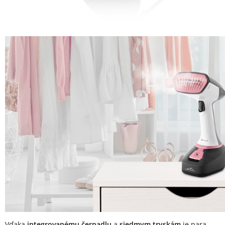
Vďaka
integrovanému čerpadlu
a
siedmym tryskám
je para