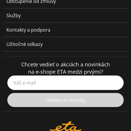
Odstúpenie od zmluvy
Služby
Kontakty a podpora
Užitočné odkazy
Chcete vedieť o akciách a novinkách
na e-shope ETA medzi prvými?
Váš e-mail
Odoberať novinky