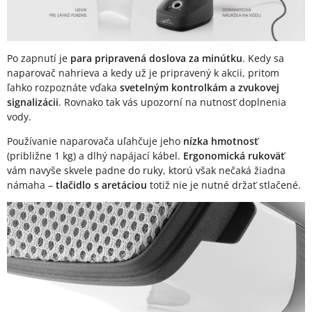
Po zapnutí je
para pripravená doslova za minútku
. Kedy sa
naparovač nahrieva a kedy už je pripravený k akcii, pritom
ľahko rozpoznáte vďaka
svetelným kontrolkám a zvukovej
signalizácii
. Rovnako tak vás upozorní na nutnosť doplnenia
vody.
Používanie naparovača uľahčuje jeho
nízka hmotnosť
(približne 1 kg) a dlhý napájací kábel.
Ergonomická rukoväť
vám navyše skvele padne do ruky, ktorú však nečaká žiadna
námaha –
tlačidlo s aretáciou
totiž nie je nutné držať stlačené.