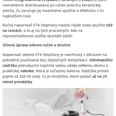
rovnomerne distribuovaná po celom povrchu keramickej
plochy, čo zaručuje jej maximálne využitie a efektivitu v čo
najkratšom čase.
Ručný naparovač ETA Stephany navyše nájde svoje využitie
tiež
na cestách
, a to aj na tých pracovných, kde na
reprezentatívnom outfite obzvlášť záleží.
Účinná úprava odevov ručne a stručne
Naparovač odevov ETA Stephany je navrhnutý s dôrazom na
pohodlné používanie bez zbytočných komplikácií.
Odnímateľnú
nádržku
jednoducho naplníte vodou vďaka veľkému otvoru a
praktickej
nálevke
, ktorá je súčasťou balenia. Nádržka pritom
pojme až 320 ml vody, čo je množstvo, ktoré vystačí
až na 23
minút prevádzky
.