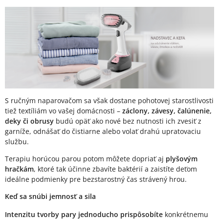
S ručným naparovačom sa však dostane pohotovej starostlivosti
tiež textíliám vo vašej domácnosti –
záclony, závesy, čalúnenie,
deky či obrusy
budú opäť ako nové bez nutnosti ich zvesiť z
garníže, odnášať do čistiarne alebo volať drahú upratovaciu
službu.
Terapiu horúcou parou potom môžete dopriať aj
plyšovým
hračkám
, ktoré tak účinne zbavíte baktérií a zaistíte deťom
ideálne podmienky pre bezstarostný čas strávený hrou.
Keď sa snúbi jemnosť a sila
Intenzitu tvorby pary jednoducho prispôsobíte
konkrétnemu