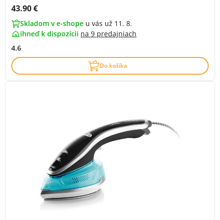
Cena s DPH:
43.90 €
Skladom v e-shope
u vás už 11. 8.
ihneď k dispozícii
na
9 predajniach
4.6
Do košíka