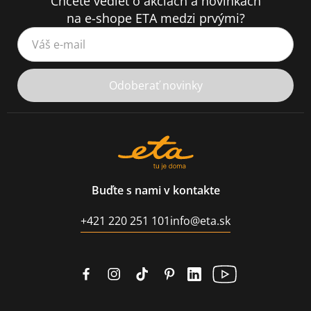
Chcete vedieť o akciách a novinkách
na e-shope ETA medzi prvými?
Váš e-mail
Odoberať novinky
Buďte s nami v kontakte
+421 220 251 101
info@eta.sk