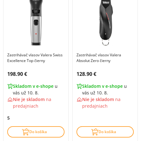
Zastrihávač vlasov Valera Swiss
Zastrihávač vlasov Valera
Excellence Top čierny
Absolut Zero čierny
Cena s DPH:
Cena s DPH:
198.90 €
128.90 €
Skladom v e-shope
u
Skladom v e-shope
u
vás už 10. 8.
vás už 10. 8.
Nie je skladom
na
Nie je skladom
na
predajniach
predajniach
5
Do košíka
Do košíka