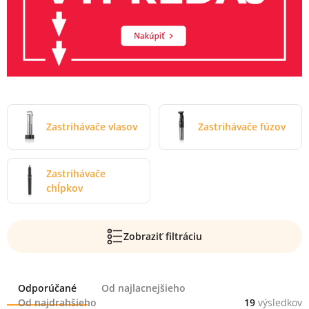
Zastrihávače vlasov
Zastrihávače fúzov
Zastrihávače
chĺpkov
Zobraziť filtráciu
Radenie
Odporúčané
Od najlacnejšieho
Od najdrahšieho
19
výsledkov