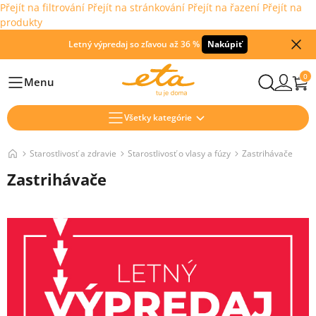
Přejít na filtrování
Přejít na stránkování
Přejít na řazení
Přejít na
produkty
Letný výpredaj so zľavou až 36 %
Nakúpiť
0
Menu
Hlavní
Všetky kategórie
Starostlivosť a zdravie
Starostlivosť o vlasy a fúzy
Zastrihávače
Zastrihávače