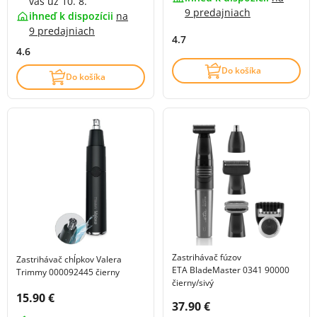
vás už 10. 8.
9 predajniach
ihneď k dispozícii
na
9 predajniach
4.7
4.6
Do košíka
Do košíka
Zastrihávač fúzov
Zastrihávač chĺpkov Valera
ETA BladeMaster 0341 90000
Trimmy 000092445 čierny
čierny/sivý
Cena s DPH:
15.90 €
Cena s DPH:
37.90 €