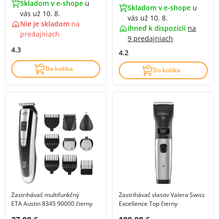
Skladom v e-shope
u
Skladom v e-shope
u
vás už 10. 8.
vás už 10. 8.
Nie je skladom
na
ihneď k dispozícii
na
predajniach
9 predajniach
4.3
4.2
Do košíka
Do košíka
Zastrihávač multifunkčný
Zastrihávač vlasov Valera Swiss
ETA Austin 8345 90000 čierny
Excellence Top čierny