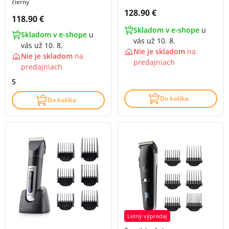
čierny
Cena s DPH:
128.90 €
Cena s DPH:
118.90 €
Skladom v e-shope
u
Skladom v e-shope
u
vás už 10. 8.
vás už 10. 8.
Nie je skladom
na
Nie je skladom
na
predajniach
predajniach
5
Do košíka
Do košíka
Letný výpredaj