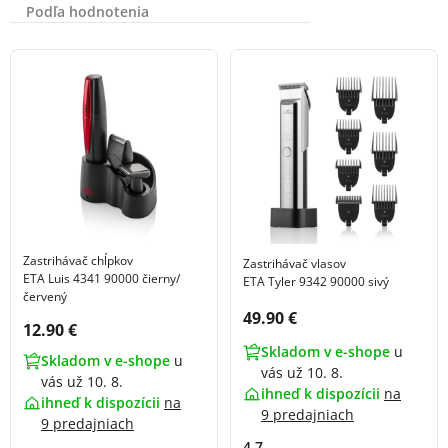
Podľa hodnotenia
Zastrihávač chĺpkov
Zastrihávač vlasov
ETA Luis 4341 90000 čierny/
ETA Tyler 9342 90000 sivý
červený
Cena s DPH:
49.90 €
Cena s DPH:
12.90 €
Skladom v e-shope
u
Skladom v e-shope
u
vás už 10. 8.
vás už 10. 8.
ihneď k dispozícii
na
ihneď k dispozícii
na
9 predajniach
9 predajniach
4.7