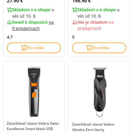
Cena s DPH:
Cena s DPH:
27.90 €
198.90 €
Skladom v e-shope
u
Skladom v e-shope
u
vás už 10. 8.
vás už 10. 8.
ihneď k dispozícii
na
Nie je skladom
na
9 predajniach
predajniach
4.7
5
Do košíka
Do košíka
Zastrihávač vlasov Valera Swiss
Zastrihávač vlasov Valera
Excellence Smart black USB
Absolut Zero čierny