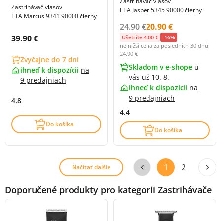
Zastrihávač vlasov
Zastrihávač vlasov
ETA Jasper 5345 90000 čierny
ETA Marcus 9341 90000 čierny
Původní cena s DPH:
Cena s DPH:
24.90 €
20.90 €
Cena s DPH:
39.90 €
Ušetríte 4.00 €
-16%
nejnižší cena za posledních 30 dnů
24.90 €
Zvyčajne do 7 dní
Skladom v e-shope
u
ihneď k dispozícii
na
vás už 10. 8.
9 predajniach
ihneď k dispozícii
na
9 predajniach
4.8
4.4
Do košíka
Do košíka
1
2
Načítať ďalšie
Doporučené produkty pro kategorii Zastrihávače