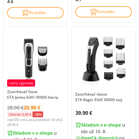
4.6
Do košíka
Do košíka
Letný výpredaj
Zastrihávač fúzov
Zastrihávač vlasov
ETA James 6341 90000 čierny
ETA Roger 9345 90000 sivý
Původní cena s DPH:
Cena s DPH:
28.90 €
20.90 €
Cena s DPH:
39.90 €
Ušetríte 8.00 €
-28%
nejnižší cena za posledních 30 dnů
Skladom v e-shope
u
28.90 €
vás už 10. 8.
Skladom v e-shope
u
ihneď k dispozícii
na