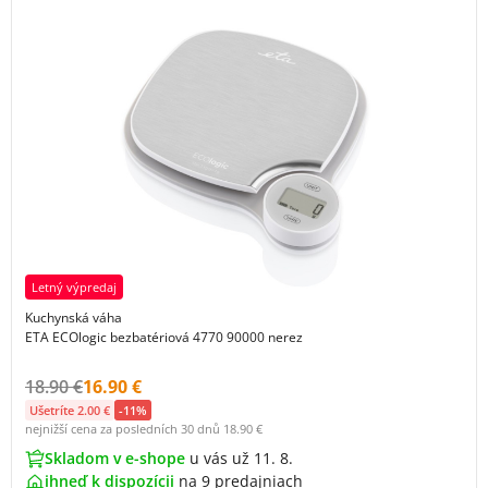
Letný výpredaj
Kuchynská váha
ETA ECOlogic bezbatériová 4770 90000 nerez
Původní cena s DPH:
Cena s DPH:
18.90 €
16.90 €
Ušetríte 2.00 €
-11%
nejnižší cena za posledních 30 dnů
18.90 €
Skladom v e-shope
u vás už 11. 8.
ihneď k dispozícii
na
9 predajniach