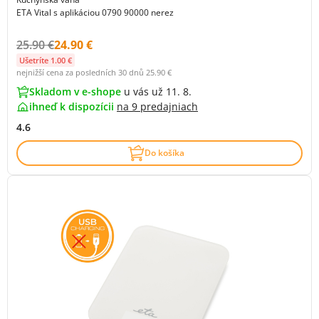
ETA Vital s aplikáciou 0790 90000 nerez
Původní cena s DPH:
Cena s DPH:
25.90 €
24.90 €
Ušetríte 1.00 €
nejnižší cena za posledních 30 dnů
25.90 €
Skladom v e-shope
u vás už 11. 8.
ihneď k dispozícii
na
9 predajniach
4.6
Do košíka