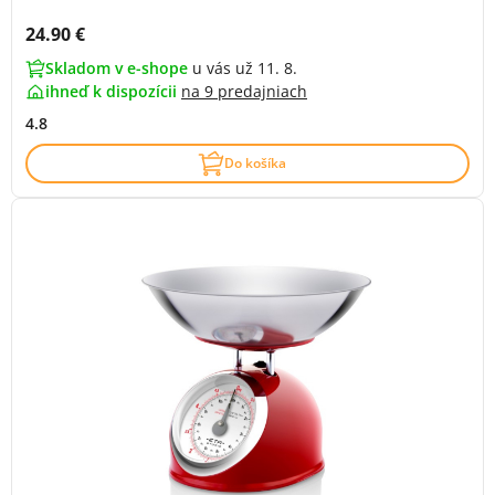
Cena s DPH:
24.90 €
Skladom v e-shope
u vás už 11. 8.
ihneď k dispozícii
na
9 predajniach
4.8
Do košíka