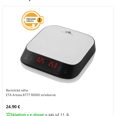
Baristická váha
ETA Artista 8777 90000 strieborná
Cena s DPH:
24.90 €
Skladom v e-shope
u vás už 11. 8.