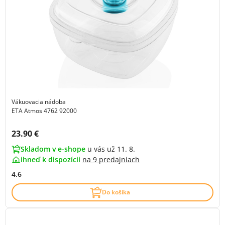
Vákuovacia nádoba
ETA Atmos 4762 92000
Cena s DPH:
23.90 €
Skladom v e-shope
u vás už 11. 8.
ihneď k dispozícii
na
9 predajniach
4.6
Do košíka