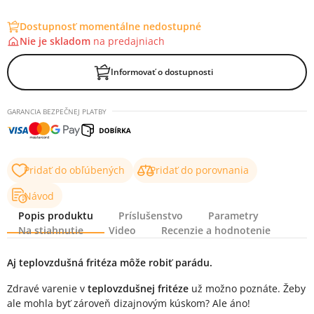
Dostupnosť momentálne nedostupné
Nie je skladom
na
predajniach
Informovať o dostupnosti
GARANCIA BEZPEČNEJ PLATBY
Pridať do obľúbených
Pridať do porovnania
Návod
Popis produktu
Príslušenstvo
Parametry
Na stiahnutie
Video
Recenzie a hodnotenie
Popis produktu
Aj teplovzdušná fritéza môže robiť parádu.
Zdravé varenie v
teplovzdušnej fritéze
už možno poznáte. Žeby
ale mohla byť zároveň dizajnovým kúskom? Ale áno!