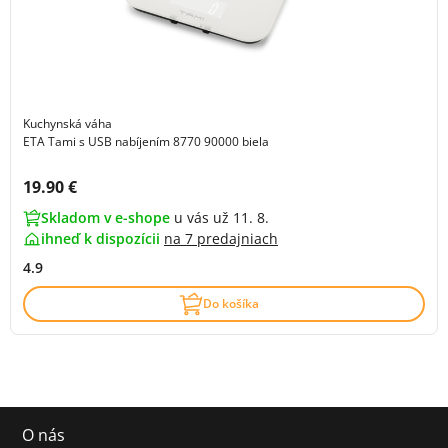
Kuchynská váha
ETA Tami s USB nabíjením 8770 90000 biela
Cena s DPH:
19.90 €
Skladom v e-shope
u vás už 11. 8.
ihneď k dispozícii
na
7 predajniach
4.9
Do košíka
O nás