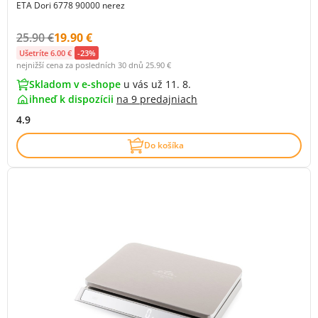
ETA Dori 6778 90000 nerez
Původní cena s DPH:
Cena s DPH:
25.90 €
19.90 €
Ušetríte 6.00 €
-23%
nejnižší cena za posledních 30 dnů
25.90 €
Skladom v e-shope
u vás už 11. 8.
ihneď k dispozícii
na
9 predajniach
4.9
Do košíka