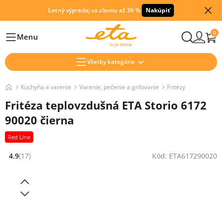
Letný výpredaj so zľavou až 36 %
Nakúpiť
0
Menu
Hlavní
Všetky kategórie
Kuchyňa a varenie
Varenie, pečenie a grilovanie
Fritézy
Fritéza teplovzdušná ETA Storio 6172
90020 čierna
Red Line
4.9
(17)
Kód: ETA617290020
Hodnocení: 4.9 z 5 (17 recenzí)