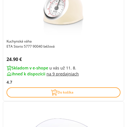
Kuchynská váha
ETA Storio 5777 90040 béžová
Cena s DPH:
24.90 €
Skladom v e-shope
u vás už 11. 8.
ihneď k dispozícii
na
9 predajniach
4.7
Do košíka