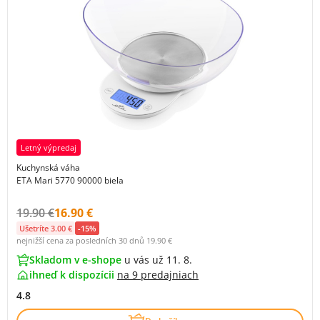
Letný výpredaj
Kuchynská váha
ETA Mari 5770 90000 biela
Původní cena s DPH:
Cena s DPH:
19.90 €
16.90 €
Ušetríte 3.00 €
-15%
nejnižší cena za posledních 30 dnů
19.90 €
Skladom v e-shope
u vás už 11. 8.
ihneď k dispozícii
na
9 predajniach
4.8