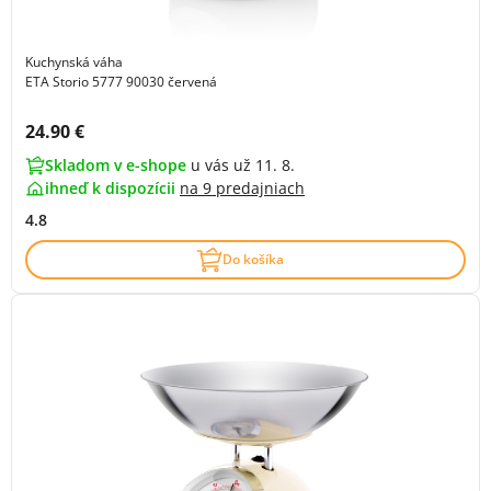
Kuchynská váha
ETA Storio 5777 90030 červená
Cena s DPH:
24.90 €
Skladom v e-shope
u vás už 11. 8.
ihneď k dispozícii
na
9 predajniach
4.8
Do košíka