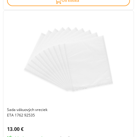
Do košíka
Sada vákuových vreciek
ETA 1762 92535
Cena s DPH:
13.00 €