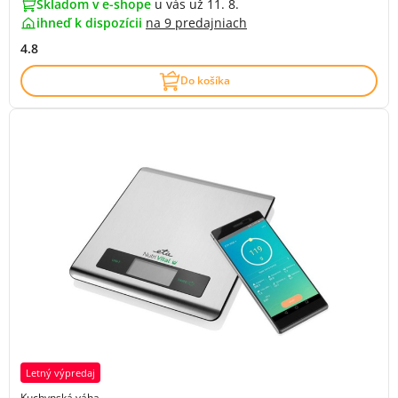
Skladom v e-shope
u vás už 11. 8.
ihneď k dispozícii
na
9 predajniach
4.8
Do košíka
Letný výpredaj
Kuchynská váha