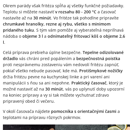
Okrem parády však fritéza spĺňa aj všetky funkčné požiadavky.
Teplotu si môžete nastaviť
v rozsahu 80 - 200 °C
a časovač
nastavíte až na
30 minút
. Vo fritéze tak pohodlne pripravíte
chrumkavé hranolky, rezne aj rybu, všetko s minimom
pridaného tuku
. S tým vám pomôže aj vyberateľná nepriľnavá
nádoba o
objeme 3 l
a
odnímateľný fritovací kôš o objeme 2,6
l
.
Celá príprava prebieha úplne bezpečne.
Tepelne odizolované
držadlo
vás chráni pred popálením a
bezpečnostná poistka
proti nesprávnemu zostaveniu vám nedovolí fritézu zapnúť,
pokiaľ všetko nebude pasovať, kde má.
Protišmykové nožičky
držia fritézu pevne na kuchynskej linke a pri varení ani
manipulácii s ňou sa ani nepohne.
Praktický časovač
, ktorý je
možné nastaviť až na
30 minút
, vás po uplynutí doby upozorní
na koniec prípravy a vy si tak môžete vychutnať zdravo
pripravený obed či večeru.
V okolí časovača nájdete
pomocníka s orientačnými časmi
a
teplotami na prípravu rôznych pokrmov.