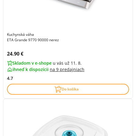
Kuchynská váha
ETA Grande 9770 90000 nerez
Cena s DPH:
24.90 €
Skladom v e-shope
u vás už 11. 8.
ihneď k dispozícii
na
9 predajniach
4.7
Do košíka