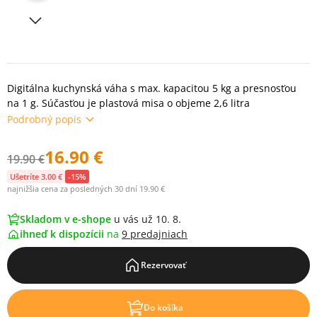
Digitálna kuchynská váha s max. kapacitou 5 kg a presnosťou
na 1 g. Súčasťou je plastová misa o objeme 2,6 litra
Podrobný popis
16.90 €
19.90 €
Ušetríte 3.00 €
-15%
najnižšia cena za posledných 30 dní 19.90 €
Skladom v e-shope
u vás už 10. 8.
ihneď k dispozícii
na
9 predajniach
Rezervovať
Do košíka