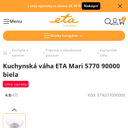
Letný výpredaj so zľavou až 36 %
Nakúpiť
0
Menu
Hlavní
Všetky kategórie
Kuchyňa a
Príprava a skladovanie
Kuchynské
varenie
potravín
váhy
Kuchynská váha ETA Mari 5770 90000
biela
Letný výpredaj
4.8
(47)
Kód: ETA577090000
Hodnocení: 4.8 z 5 (47 recenzí)