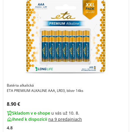
Batéria alkalická
ETA PREMIUM ALKALINE AAA, LR03, blistr 14ks
Cena s DPH:
8.90 €
Skladom v e-shope
u vás už 10. 8.
ihneď k dispozícii
na
9 predajniach
4.8