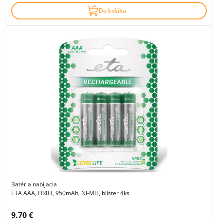
Do košíka
Batéria nabíjacia
ETA AAA, HR03, 950mAh, Ni-MH, blister 4ks
Cena s DPH:
9.70 €