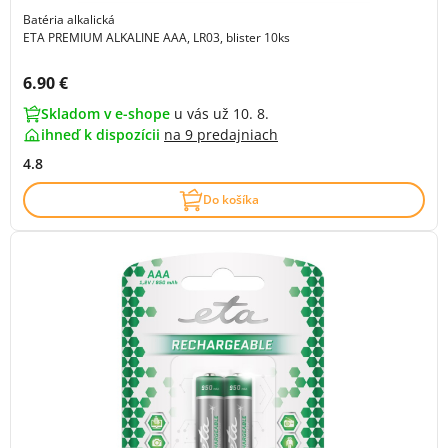
Batéria alkalická
ETA PREMIUM ALKALINE AAA, LR03, blister 10ks
Cena s DPH:
6.90 €
Skladom v e-shope
u vás už 10. 8.
ihneď k dispozícii
na
9 predajniach
4.8
Do košíka