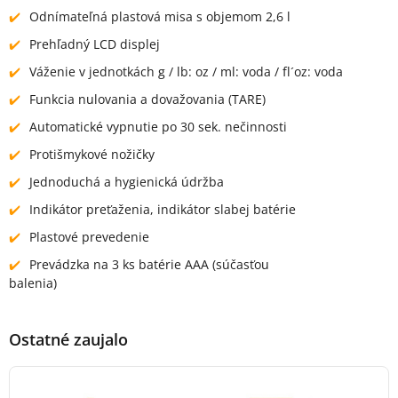
Odnímateľná plastová misa s objemom 2,6 l
Prehľadný LCD displej
Váženie v jednotkách g / lb: oz / ml: voda / fl´oz: voda
Funkcia nulovania a dovažovania (TARE)
Automatické vypnutie po 30 sek. nečinnosti
Protišmykové nožičky
Jednoduchá a hygienická údržba
Indikátor preťaženia, indikátor slabej batérie
Plastové prevedenie
Prevádzka na 3 ks batérie AAA (súčasťou
baleni
Ostatné zaujalo