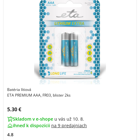
Batéria lítiová
ETA PREMIUM AAA, FR03, blister 2ks
Cena s DPH:
5.30 €
Skladom v e-shope
u vás už 10. 8.
ihneď k dispozícii
na
9 predajniach
4.8