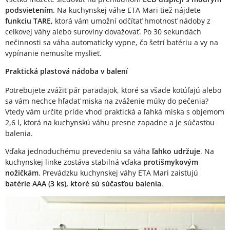
podsvietením
. Na kuchynskej váhe ETA Mari tiež nájdete
funkciu TARE,
ktorá vám umožní odčítať hmotnosť nádoby z
celkovej váhy alebo suroviny dovažovať. Po 30 sekundách
nečinnosti sa váha automaticky vypne, čo šetrí batériu a vy na
vypínanie nemusíte myslieť.
Praktická plastová nádoba v balení
Potrebujete zvážiť pár paradajok, ktoré sa všade kotúľajú alebo
sa vám nechce hľadať miska na zváženie múky do pečenia?
Vtedy vám určite príde vhod praktická a ľahká miska s objemom
2,6 l, ktorá na kuchynskú váhu presne zapadne a je súčasťou
balenia.
Vďaka jednoduchému prevedeniu sa váha
ľahko udržuje
. Na
kuchynskej linke zostáva stabilná vďaka
protišmykovým
nožičkám
. Prevádzku kuchynskej váhy ETA Mari zaisťujú
batérie AAA (3 ks), ktoré sú súčasťou balenia
.