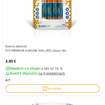
Batéria alkalická
ETA PREMIUM ALKALINE AAA, LR03, blister 4ks
Cena s DPH:
4.80 €
Skladom v e-shope
u vás už 10. 8.
ihneď k dispozícii
na
9 predajniach
4.7
Do košíka