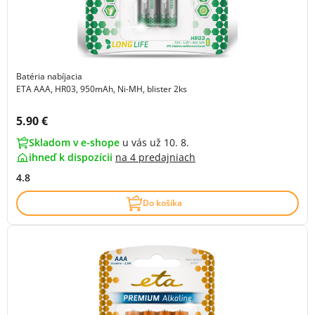
Batéria nabíjacia
ETA AAA, HR03, 950mAh, Ni-MH, blister 2ks
Cena s DPH:
5.90 €
Skladom v e-shope
u vás už 10. 8.
ihneď k dispozícii
na
4 predajniach
4.8
Do košíka