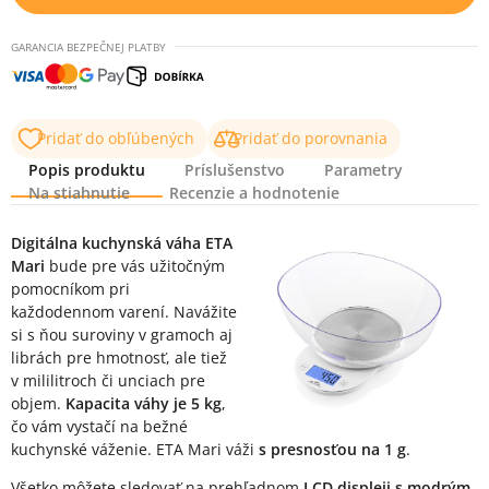
GARANCIA BEZPEČNEJ PLATBY
Pridať do obľúbených
Pridať do porovnania
Popis produktu
Príslušenstvo
Parametry
Na stiahnutie
Recenzie a hodnotenie
Popis produktu
Digitálna kuchynská váha ETA
Mari
bude pre vás užitočným
pomocníkom pri
každodennom varení. Navážite
si s ňou suroviny v gramoch aj
librách pre hmotnosť, ale tiež
v mililitroch či unciach pre
objem.
Kapacita váhy je 5 kg
,
čo vám vystačí na bežné
kuchynské váženie. ETA Mari váži
s presnosťou na 1 g
.
Všetko môžete sledovať na prehľadnom
LCD displeji s modrým