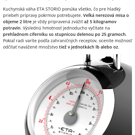
Kuchynská váha ETA STORIO ponúka všetko, čo pre hladký
priebeh prípravy pokrmov potrebujete.
Veľká nerezová misa o
objeme 2 litre
je vždy pripravená zvážiť
až 5 kilogramov
potravín
. Výslednú hmotnosť jednoducho vyčítate na
prehľadnom ciferníku so stupnicou delenou po 25 gramoch
.
Pokiaľ radi varíte podľa zahraničných receptov, oceníte možnosť
odčítať navážené množstvo
tiež v jednotkách lb alebo oz
.