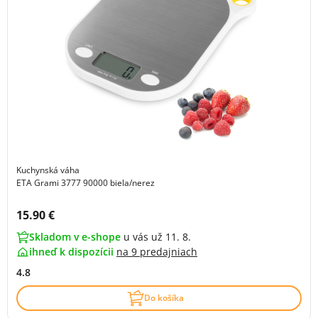
Kuchynská váha
ETA Grami 3777 90000 biela/nerez
Cena s DPH:
15.90 €
Skladom v e-shope
u vás už 11. 8.
ihneď k dispozícii
na
9 predajniach
4.8
Do košíka