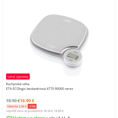
Letný výpredaj
Kuchynská váha
ETA ECOlogic bezbatériová 4770 90000 nerez
Původní cena s DPH:
Cena s DPH:
18.90 €
16.90 €
Ušetríte 2.00 €
-11%
nejnižší cena za posledních 30 dnů
18.90 €
Skladom v e-shope
u vás už 11. 8.