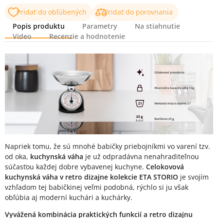
Pridať do obľúbených
Pridať do porovnania
Popis produktu
Parametry
Na stiahnutie
Video
Recenzie a hodnotenie
Popis produktu
Napriek tomu, že sú mnohé babičky priebojníkmi vo varení tzv.
od oka,
kuchynská váha
je už odpradávna nenahraditeľnou
súčasťou každej dobre vybavenej kuchyne.
Celokovová
kuchynská váha v retro dizajne kolekcie ETA STORIO
je svojím
vzhľadom tej babičkinej veľmi podobná, rýchlo si ju však
obľúbia aj moderní kuchári a kuchárky.
Vyvážená kombinácia praktických funkcií a retro dizajnu