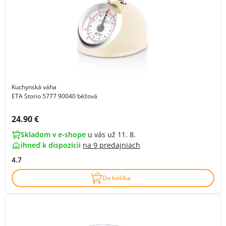
Kuchynská váha
ETA Storio 5777 90040 béžová
Cena s DPH:
24.90 €
Skladom v e-shope
u vás už 11. 8.
ihneď k dispozícii
na
9 predajniach
4.7
Do košíka