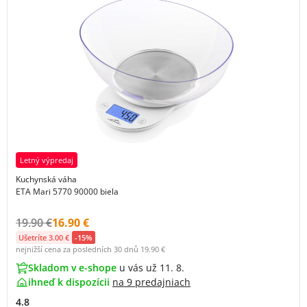
Letný výpredaj
Kuchynská váha
ETA Mari 5770 90000 biela
Původní cena s DPH:
Cena s DPH:
19.90 €
16.90 €
Ušetríte 3.00 €
-15%
nejnižší cena za posledních 30 dnů
19.90 €
Skladom v e-shope
u vás už 11. 8.
ihneď k dispozícii
na
9 predajniach
4.8