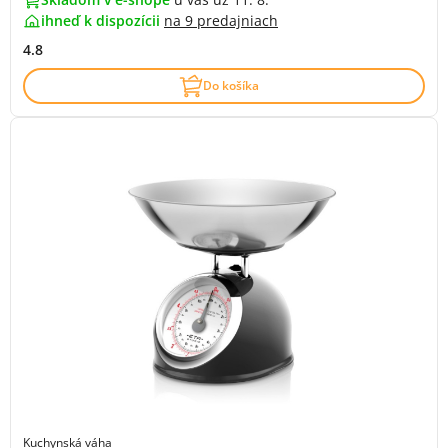
ihneď k dispozícii
na
9 predajniach
4.8
Do košíka
Kuchynská váha