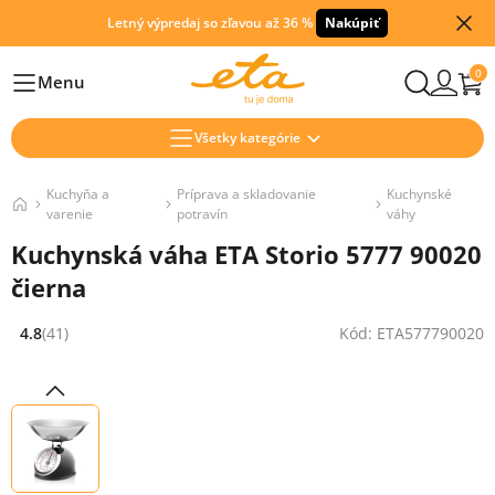
Letný výpredaj so zľavou až 36 %
Nakúpiť
0
Menu
Hlavní
Všetky kategórie
Kuchyňa a
Príprava a skladovanie
Kuchynské
varenie
potravín
váhy
Kuchynská váha ETA Storio 5777 90020
čierna
4.8
(41)
Kód: ETA577790020
Hodnocení: 4.8 z 5 (41 recenzí)