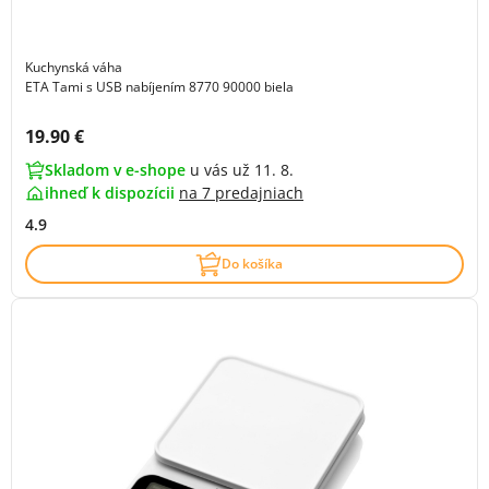
Kuchynská váha
ETA Tami s USB nabíjením 8770 90000 biela
Cena s DPH:
19.90 €
Skladom v e-shope
u vás už 11. 8.
ihneď k dispozícii
na
7 predajniach
4.9
Do košíka