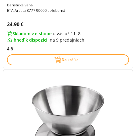
Baristická váha
ETA Artista 8777 90000 strieborná
Cena s DPH:
24.90 €
Skladom v e-shope
u vás už 11. 8.
ihneď k dispozícii
na
9 predajniach
4.8
Do košíka