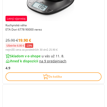
Letný výpredaj
Kuchynská váha
ETA Dori 6778 90000 nerez
Původní cena s DPH:
Cena s DPH:
25.90 €
19.90 €
Ušetríte 6.00 €
-23%
nejnižší cena za posledních 30 dnů
25.90 €
Skladom v e-shope
u vás už 11. 8.
ihneď k dispozícii
na
9 predajniach
4.9
Do košíka