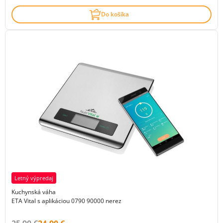
Do košíka
Letný výpredaj
Kuchynská váha
ETA Vital s aplikáciou 0790 90000 nerez
Původní cena s DPH:
Cena s DPH: