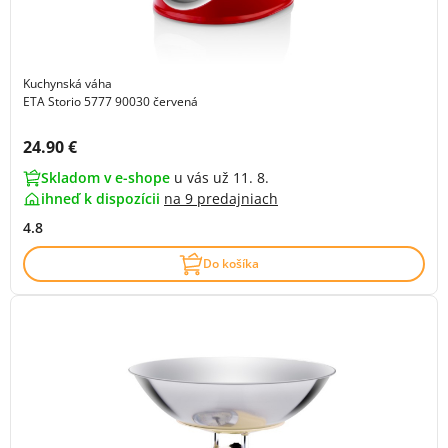
Kuchynská váha
ETA Storio 5777 90030 červená
Cena s DPH:
24.90 €
Skladom v e-shope
u vás už 11. 8.
ihneď k dispozícii
na
9 predajniach
4.8
Do košíka