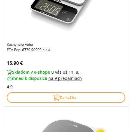
Kuchynská váha
ETA Popi 6770 90000 biela
Cena s DPH:
15.90 €
Skladom v e-shope
u vás už 11. 8.
ihneď k dispozícii
na
9 predajniach
4.9
Do košíka