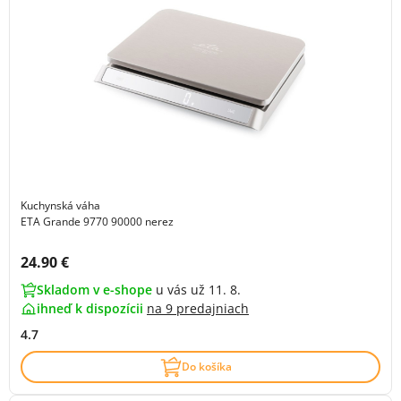
Kuchynská váha
ETA Grande 9770 90000 nerez
Cena s DPH:
24.90 €
Skladom v e-shope
u vás už 11. 8.
ihneď k dispozícii
na
9 predajniach
4.7
Do košíka