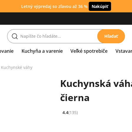
Letný výpredaj so zľavou až 36 %
Nakúpiť
Hľadať
ovanie
Kuchyňa a varenie
Veľké spotrebiče
Vstava
Kuchynské váhy
Kuchynská váha
čierna
4.4
(135)
Hodnocení: 4.4 z 5 (135 recenzí)