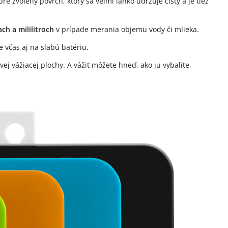
 zvolený povrch, ktorý sa veľmi ľahko udržuje čistý a je tiež
ch a mililitroch
v prípade merania objemu vody či mlieka.
e včas aj na slabú batériu.
ej vážiacej plochy. A vážiť môžete hneď, ako ju vybalíte,