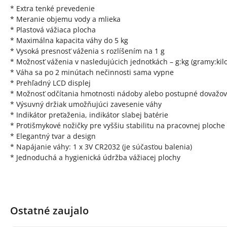
* Extra tenké prevedenie
* Meranie objemu vody a mlieka
* Plastová vážiaca plocha
* Maximálna kapacita váhy do 5 kg
* Vysoká presnosť váženia s rozlíšením na 1 g
* Možnosť váženia v nasledujúcich jednotkách – g:kg (gramy:kilogra
* Váha sa po 2 minútach nečinnosti sama vypne
* Prehľadný LCD displej
* Možnosť odčítania hmotnosti nádoby alebo postupné dovažov
* Výsuvný držiak umožňujúci zavesenie váhy
* Indikátor preťaženia, indikátor slabej batérie
* Protišmykové nožičky pre vyššiu stabilitu na pracovnej ploche
* Elegantný tvar a design
* Napájanie váhy: 1 x 3V CR2032 (je súčasťou balenia)
* Jednoduchá a hygienická údržba vážiacej plochy
Ostatné zaujalo