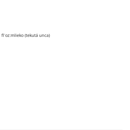
 fl´oz:mlieko (tekutá unca)