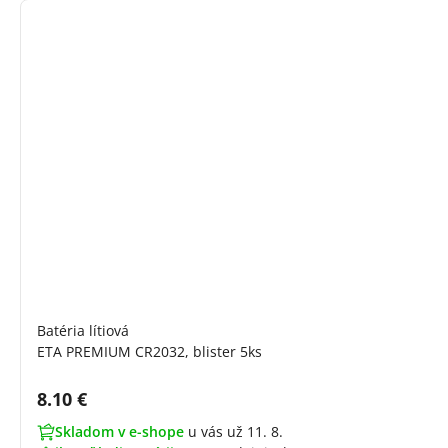
Batéria lítiová
ETA PREMIUM CR2032, blister 5ks
Cena s DPH:
8.10 €
Skladom v e-shope
u vás už 11. 8.