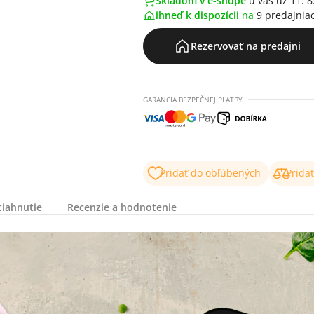
Skladom v e-shope
u vás už 11. 8
ihneď k dispozícii
na
9 predajnia
Rezervovať na predajni
GARANCIA BEZPEČNEJ PLATBY
Pridať do obľúbených
Prida
tiahnutie
Recenzie a hodnotenie