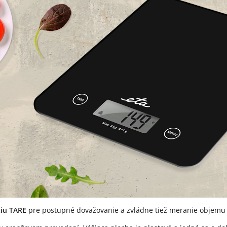
ciu TARE
pre postupné dovažovanie a zvládne tiež meranie objemu 