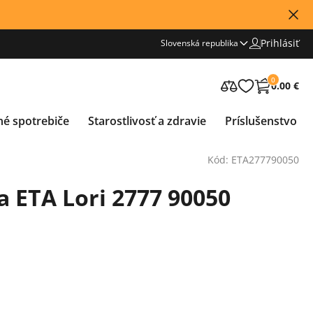
Prihlásiť
Slovenská republika
0
0.00 €
né spotrebiče
Starostlivosť a zdravie
Príslušenstvo
Kód: ETA277790050
 ETA Lori 2777 90050