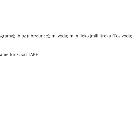
my); lb:oz (libry:unce); ml:voda; ml:mlieko (mililitre) a fl´oz:voda;
anie funkciou TARE