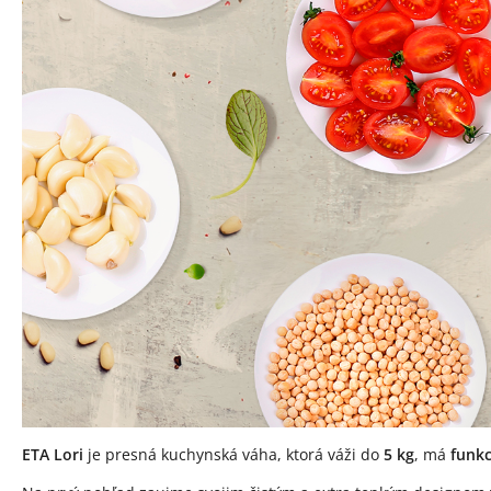
ETA Lori
je presná kuchynská váha, ktorá váži do
5 kg
, má
funk