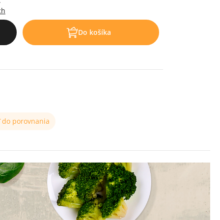
.
ch
Do košíka
ť do porovnania