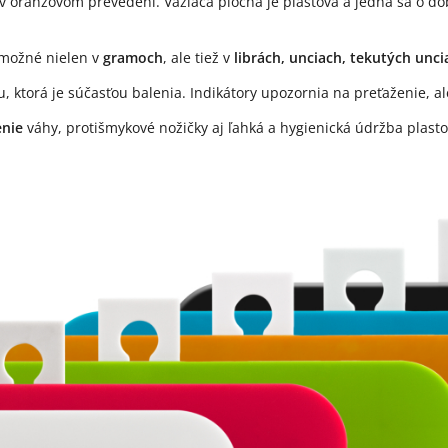
oranžovom prevedení. Vážiaca plocha je plastová a jedná sa o dobre
 možné nielen v
gramoch
, ale tiež v
librách, unciach, tekutých uncia
iu, ktorá je súčasťou balenia. Indikátory upozornia na preťaženie, al
enie
váhy, protišmykové nožičky aj ľahká a hygienická údržba plastov