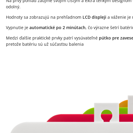
Na prvý pohľad zaujme svojim čistým a extra tenkým designom v 
odolný.
Hodnoty sa zobrazujú na prehľadnom
LCD displeji
a váženie je
Vypnutie je
automatické po 2 minútach
, čo výrazne šetrí batér
Medzi ďalšie praktické prvky patrí vysúvateľné
pútko pre zaves
pretože batériu sú už súčasťou balenia