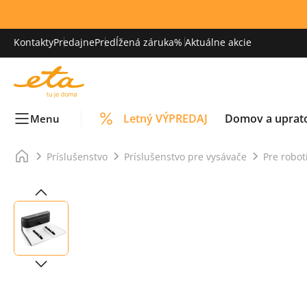
Kontakty
Predajne
Predĺžená záruka
% Aktuálne akcie
Letný VÝPREDAJ
Domov a uprat
Menu
Príslušenstvo
Príslušenstvo pre vysávače
Pre robot