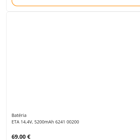
Batéria
ETA 14,4V, 5200mAh 6241 00200
Cena s DPH:
69.00 €