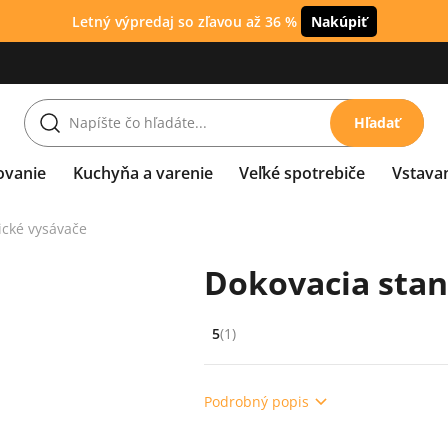
Letný výpredaj so zľavou až 36 %
Nakúpiť
Hľadať
ovanie
Kuchyňa a varenie
Veľké spotrebiče
Vstava
ické vysávače
Dokovacia stan
5
(1)
Hodnocení: 5 z 5 (1 recenzí)
Podrobný popis