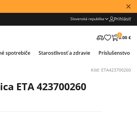
Prihlásiť
Slovenská republika
0
0.00 €
né spotrebiče
Starostlivosť a zdravie
Príslušenstvo
Kód: ETA423700260
ica ETA 423700260