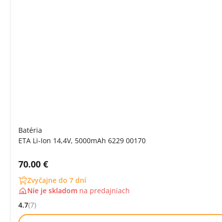
Batéria
ETA Li-Ion 14,4V, 5000mAh 6229 00170
Cena s DPH:
70.00 €
Zvyčajne do 7 dní
Nie je skladom
na
predajniach
4.7
(7)
Hodnocení: 4.7 z 5 (7 recenzí)