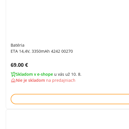
Batéria
ETA 14,4V, 3350mAh 4242 00270
Cena s DPH:
69.00 €
Skladom v e-shope
u vás už 10. 8.
Nie je skladom
na
predajniach