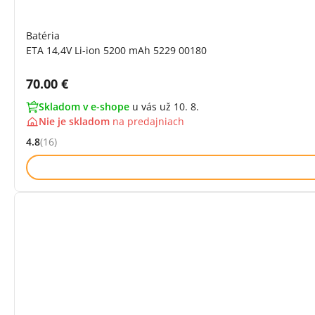
Batéria
ETA 14,4V Li-ion 5200 mAh 5229 00180
Cena s DPH:
70.00 €
Skladom v e-shope
u vás už 10. 8.
Nie je skladom
na
predajniach
4.8
(16)
Hodnocení: 4.8 z 5 (16 recenzí)