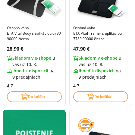
Osobná váha
Osobná váha
ETA Vital Body s aplikáciou 6780
ETA Vital Trainer s aplikáciou
90000 čierna
7780 90000 čierna
Cena s DPH:
Cena s DPH:
28.90 €
47.90 €
Skladom v e-shope
u
Skladom v e-shope
u
vás už 10. 8.
vás už 10. 8.
ihneď k dispozícii
na
ihneď k dispozícii
na
9 predajniach
9 predajniach
4.7
4.7
Do košíka
Do košíka