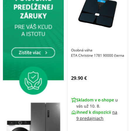
Osobná váha
ETA Christine 1781 90000 čierna
Cena s DPH:
29.90 €
Skladom v e-shope
u
vás už 10. 8.
ihneď k dispozícii
na
9 predajniach