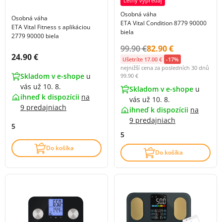
Letný výpredaj
Osobná váha
Osobná váha
ETA Vital Condition 8779 90000
ETA Vital Fitness s aplikáciou
biela
2779 90000 biela
Původní cena s DPH:
Cena s DPH:
99.90 €
82.90 €
Cena s DPH:
24.90 €
Ušetríte 17.00 €
-17%
nejnižší cena za posledních 30 dnů
Skladom v e-shope
u
99.90 €
vás už 10. 8.
Skladom v e-shope
u
ihneď k dispozícii
na
vás už 10. 8.
9 predajniach
ihneď k dispozícii
na
9 predajniach
5
5
Do košíka
Do košíka