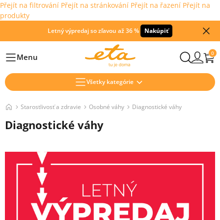
Přejít na filtrování
Přejít na stránkování
Přejít na řazení
Přejít na
produkty
Letný výpredaj so zľavou až 36 %
Nakúpiť
0
Menu
Hlavní
Všetky kategórie
Starostlivosť a zdravie
Osobné váhy
Diagnostické váhy
Diagnostické váhy