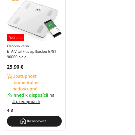
Red Line
Osobná váha
ETA Vital Fit s aplikáciou 6781
90000 biela
Cena s DPH:
25.90 €
Dostupnosť
momentálne
nedostupné
ihneď k dispozícii
na
4 predajniach
4.8
Rezervovať