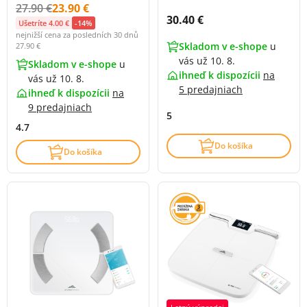
Původní cena s DPH:
Cena s DPH:
27.90 €
23.90 €
Cena s DPH:
30.40 €
Ušetríte 4.00 €
-14%
nejnižší cena za posledních 30 dnů
Skladom v e-shope
u
27.90 €
vás už 10. 8.
Skladom v e-shope
u
ihneď k dispozícii
na
vás už 10. 8.
5 predajniach
ihneď k dispozícii
na
9 predajniach
5
4.7
Do košíka
Do košíka