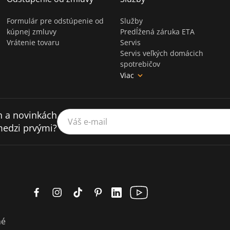
Formulár pre odstúpenie od
Služby
kúpnej zmluvy
Predĺžená záruka ETA
Vrátenie tovaru
Servis
Servis veľkých domácich
spotrebičov
Viac
h a novinkách
Váš e-mail
medzi prvými?
né