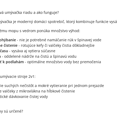
vá umývačka riadu a ako funguje?
vačka je moderný domáci spotrebič, ktorý kombinuje funkcie vysá
ckému mopu s vedrom ponúka množstvo výhod:
 ohýbanie
- nie je potrebné namáčanie rúk v špinavej vode
ne čistenie
- rotujúce kefy či valčeky čistia dôkladnejšie
 času
- vysáva aj vytiera súčasne
a
- oddelené nádrže na čistú a špinavú vodu
sť k podlahám
- optimálne množstvo vody bez premočenia
umývacie stroje 2v1:
ie suchých nečistôt a mokré vytieranie pri jednom prejazde
e valčeky z mikrovlákna na hĺbkové čistenie
ické dávkovanie čistej vody
hy sú určené?