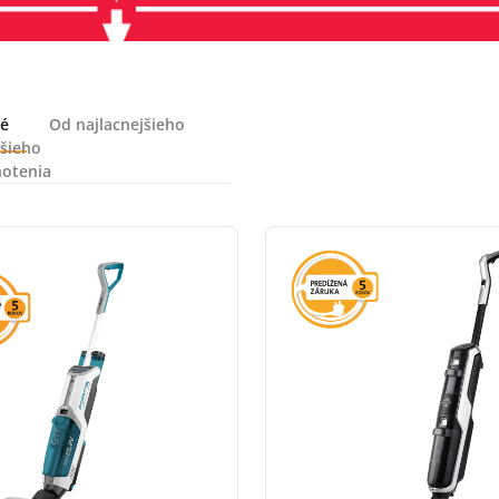
é
Od najlacnejšieho
šieho
otenia