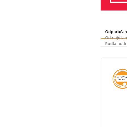
Radenie
Odporúčan
Od najdrah
Podľa hodn