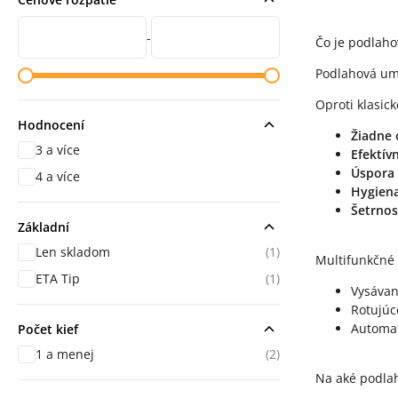
Cena od
Cena do
-
Čo je podlaho
Podlahová umý
Oproti klasi
Hodnocení
Žiadne
3 a více
Efektív
hodnocení
Úspora
4 a více
hodnocení
Hygien
Šetrno
Základní
Len skladom
(1)
Multifunkčné 
ETA Tip
(1)
Vysávan
Rotujúc
Automat
Počet kief
1 a menej
(2)
Na aké podla