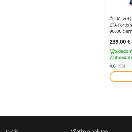
Čistič tvrd
ETA Fortis
90000 čier
Cena s 
239.00 €
Skladom
ihneď k 
4.6
(193)
Hodnocení: 
O nás
Všetko o nákupe