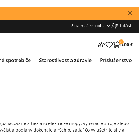
Prihlásiť
Slovenská republika
0
0.00 €
né spotrebiče
Starostlivosť a zdravie
Príslušenstvo
ačované a tiež ako elektrické mopy, vytieracie stroje alebo
čistia podlahy dokonale a rýchlo, zatiaľ čo vy ušetríte sily aj