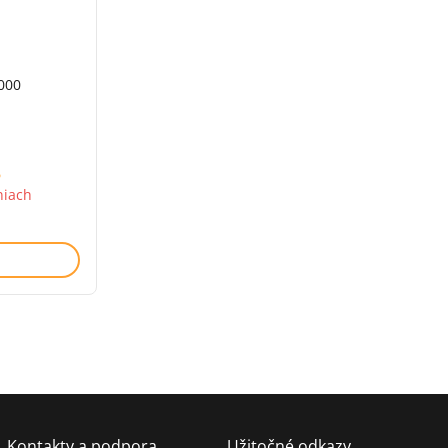
000
6
niach
Kontakty a podpora
Užitočné odkazy