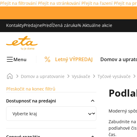
Přejít na filtrování
Přejít na stránkování
Přejít na řazení
Přejít na p
Kontakty
Predajne
Predĺžená záruka
% Aktuálne akcie
Letný VÝPREDAJ
Domov a uprat
Menu
Domov a upratovanie
Vysávače
Tyčové vysávače
Přeskočit na konec filtrů
Podla
Dostupnosť na predajni
Filtrování podle regionu
Moderný spôs
Zabudnite na 
podlahové čist
čas.
Cenové rozpätie