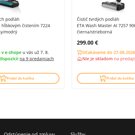
ých podláh
Čistič tvrdých podláh
 s hĺbkovým čistením 7224
ETA Wash Master AI 7257 90
ny/modrý
čierna/strieborná
DPH:
Cena s DPH:
299.00 €
 v e-shope
u vás už 7. 8.
Očakávame do 27.08.202
dispozícii
na
9 predajniach
Nie je skladom
na
predaj
4.6 z 5 (193 recenzí)
Pridať do košíka
Pridať do košíka
Odstúpenie od zmluvy
Služby