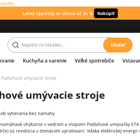
rodukty
Letný výpredaj so zľavou až 36 %
Nakúpiť
Hľadať
ovanie
Kuchyňa a varenie
Veľké spotrebiče
Vstava
Podlahové umývacie stroje
hové umývacie stroje
ob vytierania bez námahy
namáhavé ohýbanie s vedrom a mopom! Podlahové umývačky ETA (ozn
iče) sú revolúcia v domácom upratovaní. Vďaka elektrickej energii vy