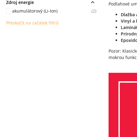
Zdroj energie
Podlahové umý
akumulátorový (Li-Ion)
(2)
Dlažba 
Vinyl a
Přeskočit na začátek filtrů
Laminá
Prírod
Epoxid
Pozor: Klasic
mokrou funkc