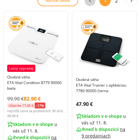
1
2
Načítať ďalšie
Letný výpredaj
Osobná váha
Osobná váha
ETA Vital Condition 8779 90000
ETA Vital Trainer s aplikáciou
biela
7780 90000 čierna
Původní cena s DPH:
Cena s DPH:
99.90 €
82.90 €
Cena s DPH:
47.90 €
Ušetríte 17.00 €
-17%
nejnižší cena za posledních 30 dnů
Skladom v e-shope
u
99.90 €
vás už 11. 8.
Skladom v e-shope
u
ihneď k dispozícii
na
vás už 11. 8.
9 predajniach
ihneď k dispozícii
na