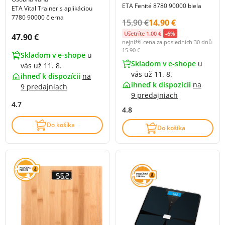
ETA Fenité 8780 90000 biela
ETA Vital Trainer s aplikáciou
7780 90000 čierna
Původní cena s DPH:
Cena s DPH:
15.90 €
14.90 €
Ušetríte 1.00 €
-6%
Cena s DPH:
47.90 €
nejnižší cena za posledních 30 dnů
15.90 €
Skladom v e-shope
u
Skladom v e-shope
u
vás už 11. 8.
vás už 11. 8.
ihneď k dispozícii
na
ihneď k dispozícii
na
9 predajniach
9 predajniach
4.7
4.8
Do košíka
Do košíka