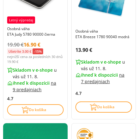
Letný výpredaj
Osobná váha
Osobná váha
ETA Judy 5780 90000 čierna
ETA Breeze 1780 90040 modrá
Původní cena s DPH:
Cena s DPH:
19.90 €
16.90 €
Cena s DPH:
13.90 €
Ušetríte 3.00 €
-15%
nejnižší cena za posledních 30 dnů
Skladom v e-shope
u
19.90 €
vás už 11. 8.
Skladom v e-shope
u
ihneď k dispozícii
na
vás už 11. 8.
7 predajniach
ihneď k dispozícii
na
9 predajniach
4.7
4.7
Do košíka
Do košíka