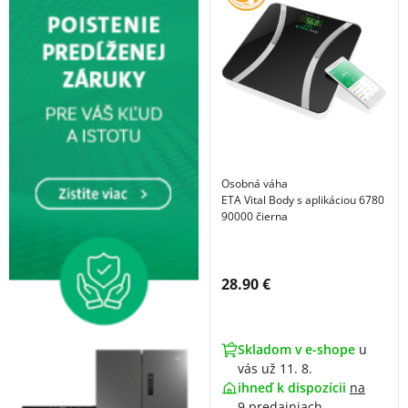
Osobná váha
ETA Vital Body s aplikáciou 6780
90000 čierna
Cena s DPH:
28.90 €
Skladom v e-shope
u
vás už 11. 8.
ihneď k dispozícii
na
9 predajniach