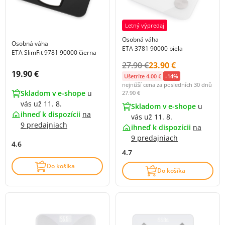
Letný výpredaj
Osobná váha
Osobná váha
ETA 3781 90000 biela
ETA SlimFit 9781 90000 čierna
Původní cena s DPH:
Cena s DPH:
27.90 €
23.90 €
Cena s DPH:
19.90 €
Ušetríte 4.00 €
-14%
nejnižší cena za posledních 30 dnů
Skladom v e-shope
u
27.90 €
vás už 11. 8.
Skladom v e-shope
u
ihneď k dispozícii
na
vás už 11. 8.
9 predajniach
ihneď k dispozícii
na
9 predajniach
4.6
4.7
Do košíka
Do košíka