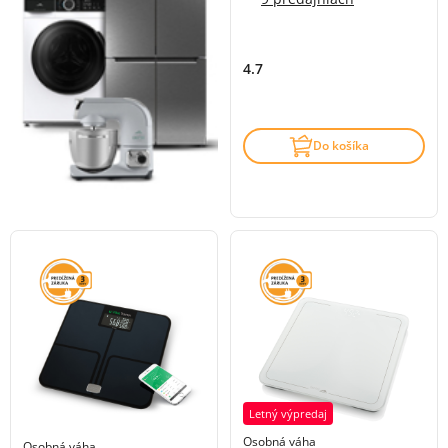
4.7
Do košíka
Letný výpredaj
Osobná váha
Osobná váha