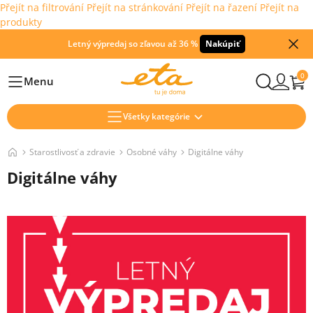
Přejít na filtrování
Přejít na stránkování
Přejít na řazení
Přejít na
produkty
Letný výpredaj so zľavou až 36 %
Nakúpiť
0
Menu
Hlavní
Všetky kategórie
Starostlivosť a zdravie
Osobné váhy
Digitálne váhy
Digitálne váhy