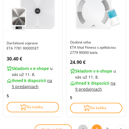
Osobná váha
Darčeková súprava
ETA Vital Fitness s aplikáciou
ETA 7781 90000SET
2779 90000 biela
Cena s DPH:
30.40 €
Cena s DPH:
24.90 €
Skladom v e-shope
u
Skladom v e-shope
u
vás už 11. 8.
vás už 11. 8.
ihneď k dispozícii
na
ihneď k dispozícii
na
5 predajniach
9 predajniach
5
5
Do košíka
Do košíka