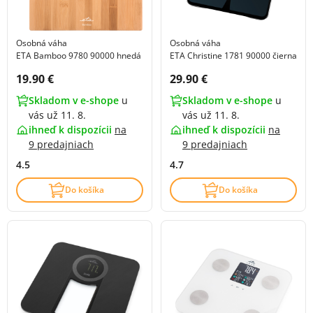
Osobná váha
Osobná váha
ETA Bamboo 9780 90000 hnedá
ETA Christine 1781 90000 čierna
Cena s DPH:
Cena s DPH:
19.90 €
29.90 €
Skladom v e-shope
u
Skladom v e-shope
u
vás už 11. 8.
vás už 11. 8.
ihneď k dispozícii
na
ihneď k dispozícii
na
9 predajniach
9 predajniach
4.5
4.7
Do košíka
Do košíka