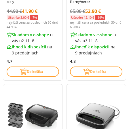
biely
čierny/nerez
Původní cena s DPH:
Cena s DPH:
Původní cena s DPH:
Cena s DPH:
44.90 €
41.90 €
65.00 €
52.90 €
Ušetríte 3.00 €
-7%
Ušetríte 12.10 €
-19%
nejnižší cena za posledních 30 dnů
nejnižší cena za posledních 30 dnů
44.90 €
65.00 €
Skladom v e-shope
u
Skladom v e-shope
u
vás už 11. 8.
vás už 11. 8.
ihneď k dispozícii
na
ihneď k dispozícii
na
9 predajniach
9 predajniach
4.7
4.8
Do košíka
Do košíka