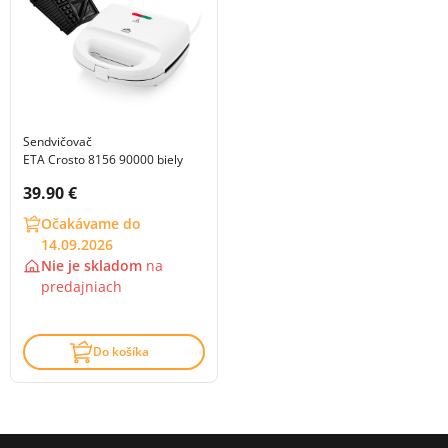
Sendvičovač
ETA Crosto 8156 90000 biely
Cena s DPH:
39.90 €
Očakávame do
14.09.2026
Nie je skladom
na
predajniach
Do košíka