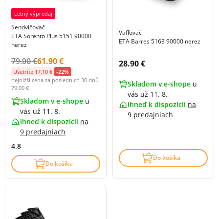
Letný výpredaj
Sendvičovač
Vafľovač
ETA Sorento Plus 5151 90000
ETA Barres 5163 90000 nerez
nerez
Původní cena s DPH:
Cena s DPH:
79.00 €
61.90 €
Cena s DPH:
28.90 €
Ušetríte 17.10 €
-22%
nejnižší cena za posledních 30 dnů
Skladom v e-shope
u
79.00 €
vás už 11. 8.
Skladom v e-shope
u
ihneď k dispozícii
na
vás už 11. 8.
9 predajniach
ihneď k dispozícii
na
9 predajniach
4.8
Do košíka
Do košíka