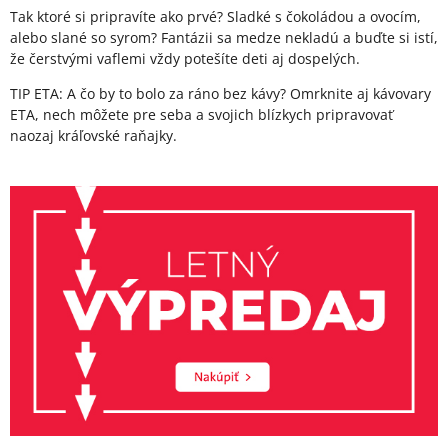
Tak ktoré si pripravíte ako prvé? Sladké s čokoládou a ovocím,
alebo slané so syrom? Fantázii sa medze nekladú a buďte si istí,
že čerstvými vaflemi vždy potešíte deti aj dospelých.
TIP ETA: A čo by to bolo za ráno bez kávy? Omrknite aj kávovary
ETA, nech môžete pre seba a svojich blízkych pripravovať
naozaj kráľovské raňajky.