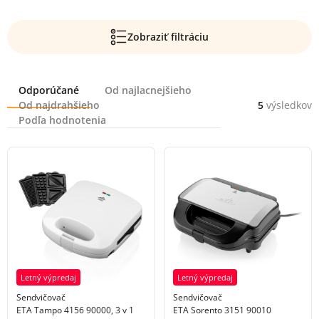
Zobraziť filtráciu
Radenie
Odporúčané
Od najlacnejšieho
Od najdrahšieho
5
výsledkov
Podľa hodnotenia
Letný výpredaj
Letný výpredaj
Sendvičovač
Sendvičovač
ETA Tampo 4156 90000, 3 v 1
ETA Sorento 3151 90010