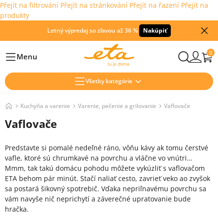
Přejít na filtrování
Přejít na stránkování
Přejít na řazení
Přejít na
produkty
Letný výpredaj so zľavou až 36 %
Nakúpiť
0
Menu
Hlavní
Všetky kategórie
Kuchyňa a varenie
Varenie, pečenie a grilovanie
Vaflovače
Vaflovače
Predstavte si pomalé nedeľné ráno, vôňu kávy ak tomu čerstvé
vafle, ktoré sú chrumkavé na povrchu a vláčne vo vnútri…
Mmm, tak takú domácu pohodu môžete vykúzliť s vaflovačom
ETA behom pár minút. Stačí naliať cesto, zavrieť veko ao zvyšok
sa postará šikovný spotrebič. Vďaka nepriľnavému povrchu sa
vám navyše nič neprichytí a záverečné upratovanie bude
hračka.