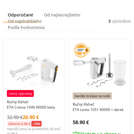
Radenie
Odporúčané
Od najlacnejšieho
Od najdrahšieho
3
výsledkov
Podľa hodnotenia
Letný výpredaj
Darček brúska na nože
Ručný šľahač
Ručný šľahač
ETA Crema 1049 90000 biely
ETA Lento 1051 90000 + dárek
Původní cena s DPH:
Cena s DPH:
32.90 €
26.90 €
Cena s DPH:
58.90 €
Ušetríte 6.00 €
-18%
nejnižší cena za posledních 30 dnů
Skladom v e-shope
u
32.90 €