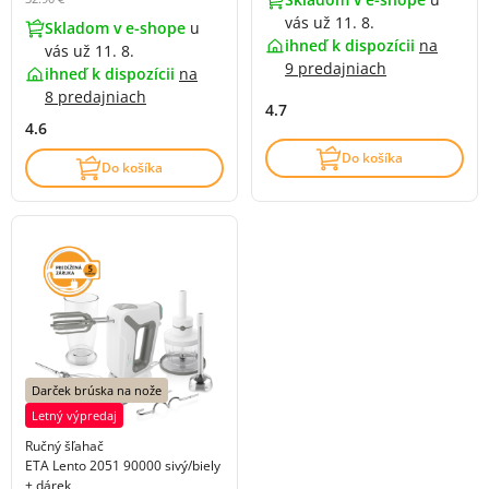
vás už 11. 8.
Skladom v e-shope
u
ihneď k dispozícii
na
vás už 11. 8.
9 predajniach
ihneď k dispozícii
na
8 predajniach
4.7
4.6
Do košíka
Do košíka
Darček brúska na nože
Letný výpredaj
Ručný šľahač
ETA Lento 2051 90000 sivý/biely
+ dárek