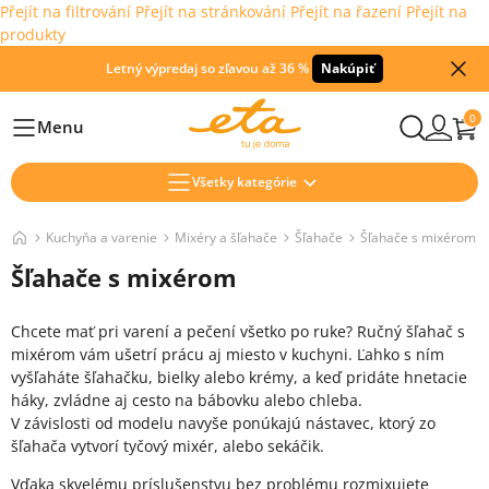
Přejít na filtrování
Přejít na stránkování
Přejít na řazení
Přejít na
produkty
Letný výpredaj so zľavou až 36 %
Nakúpiť
0
Menu
Hlavní
Všetky kategórie
Kuchyňa a varenie
Mixéry a šľahače
Šľahače
Šľahače s mixérom
Šľahače s mixérom
Chcete mať pri varení a pečení všetko po ruke? Ručný šľahač s
mixérom vám ušetrí prácu aj miesto v kuchyni. Ľahko s ním
vyšľaháte šľahačku, bielky alebo krémy, a keď pridáte hnetacie
háky, zvládne aj cesto na bábovku alebo chleba.
V závislosti od modelu navyše ponúkajú nástavec, ktorý zo
šľahača vytvorí tyčový mixér, alebo sekáčik.
Vďaka skvelému príslušenstvu bez problému rozmixujete