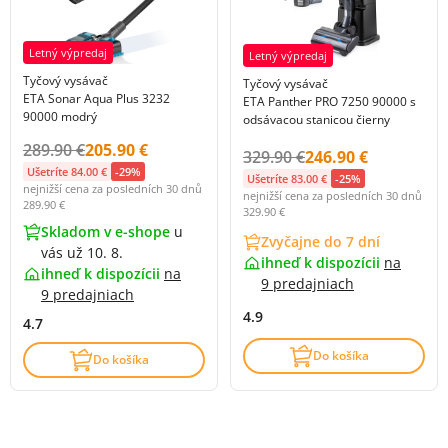
Letný výpredaj
Letný výpredaj
Tyčový vysávač
Tyčový vysávač
ETA Sonar Aqua Plus 3232
ETA Panther PRO 7250 90000 s
90000 modrý
odsávacou stanicou čierny
Původní cena s DPH:
Cena s DPH:
289.90 €
205.90 €
Původní cena s DPH:
Cena s DPH:
329.90 €
246.90 €
Ušetríte 84.00 €
-29%
Ušetríte 83.00 €
-25%
nejnižší cena za posledních 30 dnů
nejnižší cena za posledních 30 dnů
289.90 €
329.90 €
Skladom v e-shope
u
Zvyčajne do 7 dní
vás už 10. 8.
ihneď k dispozícii
na
ihneď k dispozícii
na
9 predajniach
9 predajniach
4.9
4.7
Do košíka
Do košíka