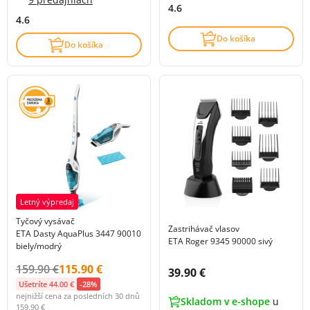
4.6
4.6
Do košíka
Do košíka
Letný výpredaj
Tyčový vysávač
Zastrihávač vlasov
ETA Dasty AquaPlus 3447 90010
ETA Roger 9345 90000 sivý
biely/modrý
Původní cena s DPH:
Cena s DPH:
159.90 €
115.90 €
Cena s DPH:
39.90 €
Ušetríte 44.00 €
-28%
nejnižší cena za posledních 30 dnů
Skladom v e-shope
u
159.90 €