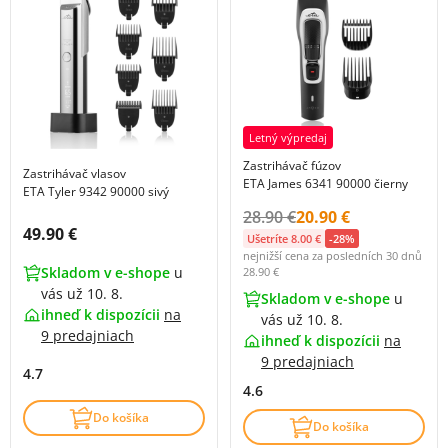
Letný výpredaj
Zastrihávač fúzov
Zastrihávač vlasov
ETA James 6341 90000 čierny
ETA Tyler 9342 90000 sivý
Původní cena s DPH:
Cena s DPH:
28.90 €
20.90 €
Cena s DPH:
49.90 €
Ušetríte 8.00 €
-28%
nejnižší cena za posledních 30 dnů
Skladom v e-shope
u
28.90 €
vás už 10. 8.
Skladom v e-shope
u
ihneď k dispozícii
na
vás už 10. 8.
9 predajniach
ihneď k dispozícii
na
9 predajniach
4.7
4.6
Do košíka
Do košíka