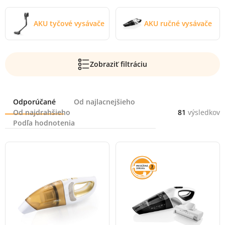
AKU tyčové vysávače
AKU ručné vysávače
Zobraziť filtráciu
Radenie
Odporúčané
Od najlacnejšieho
Od najdrahšieho
81
výsledkov
Podľa hodnotenia