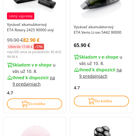
Letný výpredaj
Vysávač akumulátorový
Vysávač akumulátorový
ETA Rotary 2425 90000 sivý
ETA Verto Li-ion 5442 90000
Původní cena s DPH:
Cena s DPH:
99.90 €
82.90 €
Cena s DPH:
65.90 €
Ušetríte 17.00 €
-17%
nejnižší cena za posledních 30 dnů
Skladom v e-shope
u
99.90 €
vás už 10. 8.
Skladom v e-shope
u
ihneď k dispozícii
na
vás už 10. 8.
9 predajniach
ihneď k dispozícii
na
9 predajniach
4.7
4.7
Do košíka
Do košíka