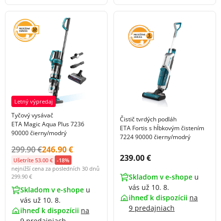
Letný výpredaj
Tyčový vysávač
Čistič tvrdých podláh
ETA Magic Aqua Plus 7236
ETA Fortis s hĺbkovým čistením
90000 čierny/modrý
7224 90000 čierny/modrý
Původní cena s DPH:
Cena s DPH:
299.90 €
246.90 €
Cena s DPH:
239.00 €
Ušetríte 53.00 €
-18%
nejnižší cena za posledních 30 dnů
Skladom v e-shope
u
299.90 €
vás už 10. 8.
Skladom v e-shope
u
ihneď k dispozícii
na
vás už 10. 8.
9 predajniach
ihneď k dispozícii
na
9 predajniach