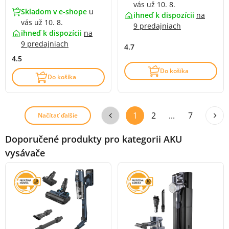
vás už 10. 8.
Skladom v e-shope
u
ihneď k dispozícii
na
vás už 10. 8.
9 predajniach
ihneď k dispozícii
na
9 predajniach
4.7
4.5
Do košíka
Do košíka
1
2
...
7
Načítať ďalšie
Doporučené produkty pro kategorii AKU
vysávače