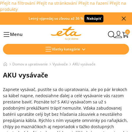
Přejít na filtrování
Přejít na stránkování
Přejít na řazení
Přejít na
produkty
Letný výpredaj so zľavou až 36 %
Nakúpiť
0
Menu
Hlavní
Všetky kategórie
Domov a upratovanie
Vysávače
AKU vysávače
AKU vysávače
Zapnete vysávač, pustíte sa do upratovania, ale po pár krokoch
sa kábel napne, nedosiahne ďalej a celé vysávanie vás razom
prestane baviť. Poznáte to? S AKU vysávačom sa už s
podobnými prekážkami trápiť nemusíte. Vďaka zabudovanej
batérii upratáte celý byt bez hľadania zásuviek a neustáleho
prepájania kábla. Rýchlo s ním vysajete omrvinky po raňajkách,
chlpy po maznáčikoch aj neporiadok v ťažko dostupných