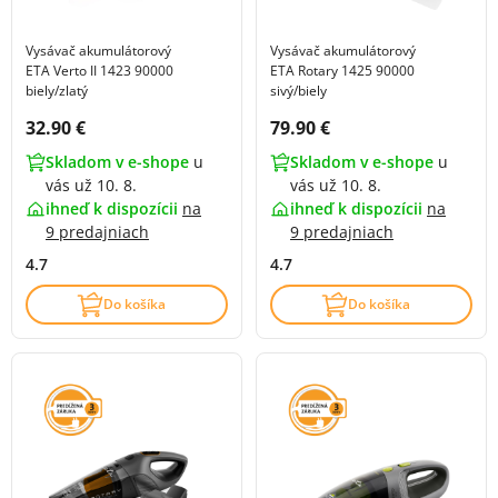
Vysávač akumulátorový
Vysávač akumulátorový
ETA Verto II 1423 90000
ETA Rotary 1425 90000
biely/zlatý
sivý/biely
Cena s DPH:
Cena s DPH:
32.90 €
79.90 €
Skladom v e-shope
u
Skladom v e-shope
u
vás už 10. 8.
vás už 10. 8.
ihneď k dispozícii
na
ihneď k dispozícii
na
9 predajniach
9 predajniach
4.7
4.7
Do košíka
Do košíka