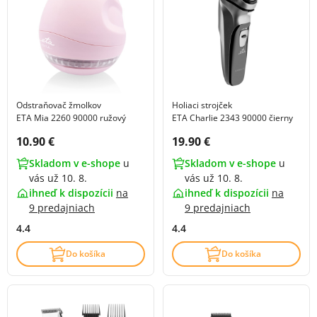
Odstraňovač žmolkov
Holiaci strojček
ETA Mia 2260 90000 ružový
ETA Charlie 2343 90000 čierny
Cena s DPH:
Cena s DPH:
10.90 €
19.90 €
Skladom v e-shope
u
Skladom v e-shope
u
vás už 10. 8.
vás už 10. 8.
ihneď k dispozícii
na
ihneď k dispozícii
na
9 predajniach
9 predajniach
4.4
4.4
Do košíka
Do košíka