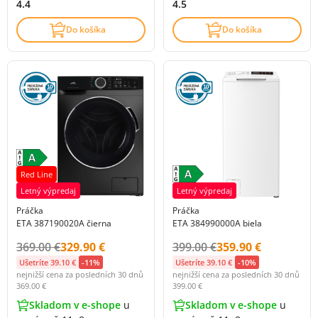
4.4
4.5
Do košíka
Do košíka
Red Line
Letný výpredaj
Letný výpredaj
Práčka
Práčka
ETA 387190020A čierna
ETA 384990000A biela
Původní cena s DPH:
Cena s DPH:
Původní cena s DPH:
Cena s DPH:
369.00 €
329.90 €
399.00 €
359.90 €
Ušetríte 39.10 €
-11%
Ušetríte 39.10 €
-10%
nejnižší cena za posledních 30 dnů
nejnižší cena za posledních 30 dnů
369.00 €
399.00 €
Skladom v e-shope
u
Skladom v e-shope
u