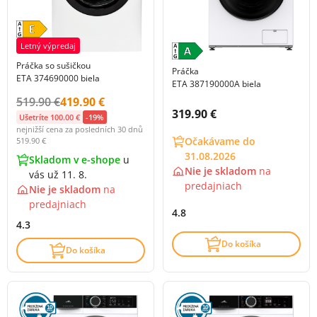
Letný výpredaj
Práčka so sušičkou
Práčka
ETA 374690000 biela
ETA 387190000A biela
Původní cena s DPH:
Cena s DPH:
519.90 €
419.90 €
Cena s DPH:
319.90 €
Ušetríte 100.00 €
-19%
nejnižší cena za posledních 30 dnů
Očakávame do
519.90 €
31.08.2026
Skladom v e-shope
u
Nie je skladom
na
vás už 11. 8.
predajniach
Nie je skladom
na
predajniach
4.8
4.3
Do košíka
Do košíka