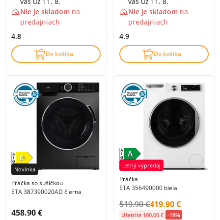
vás už 11. 8.
vás už 11. 8.
Nie je skladom
na
Nie je skladom
na
predajniach
predajniach
4.8
4.9
Do košíka
Do košíka
Letný výpredaj
Novinka
Práčka
Práčka so sušičkou
ETA 356490000 biela
ETA 387390020AD čierna
Původní cena s DPH:
Cena s DPH:
519.90 €
419.90 €
Cena s DPH:
458.90 €
Ušetríte 100.00 €
-19%