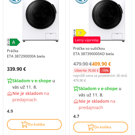
Letný výpredaj
Práčka so sušičkou
Práčka
ETA 387390000AD biela
ETA 387290000A biela
Původní cena s DPH:
Cena s DPH:
479.90 €
409.90 €
Cena s DPH:
339.90 €
Ušetríte 70.00 €
-15%
nejnižší cena za posledních 30 dnů
Skladom v e-shope
u
479.90 €
vás už 11. 8.
Skladom v e-shope
u
Nie je skladom
na
vás už 11. 8.
predajniach
Nie je skladom
na
predajniach
4.9
4.7
Do košíka
Do košíka