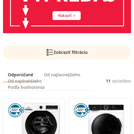
Zobraziť filtráciu
Radenie
Odporúčané
Od najlacnejšieho
Od najdrahšieho
11
výsledkov
Podľa hodnotenia