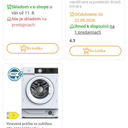
nejnižší cena za posledních 30 dnů
Skladom v e-shope
u
519.90 €
vás už 11. 8.
Očakávame do
Nie je skladom
na
22.09.2026
predajniach
ihneď k dispozícii
na
1 predajniach
4.3
Do košíka
Do košíka
Vstavaná práčka so sušičkou