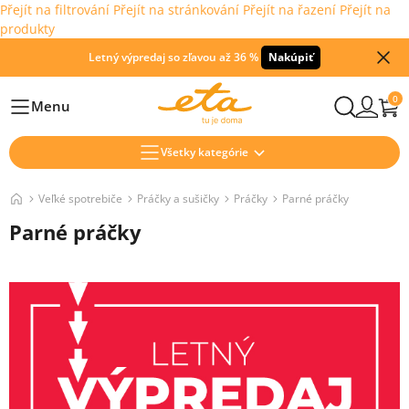
Přejít na filtrování
Přejít na stránkování
Přejít na řazení
Přejít na
produkty
Letný výpredaj so zľavou až 36 %
Nakúpiť
0
Menu
Hlavní
Všetky kategórie
Veľké spotrebiče
Práčky a sušičky
Práčky
Parné práčky
Parné práčky