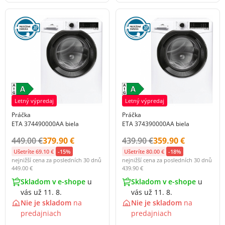
Letný výpredaj
Letný výpredaj
Práčka
Práčka
ETA 374490000AA biela
ETA 374390000AA biela
Původní cena s DPH:
Cena s DPH:
Původní cena s DPH:
Cena s DPH:
449.00 €
379.90 €
439.90 €
359.90 €
Ušetríte 69.10 €
-15%
Ušetríte 80.00 €
-18%
nejnižší cena za posledních 30 dnů
nejnižší cena za posledních 30 dnů
449.00 €
439.90 €
Skladom v e-shope
u
Skladom v e-shope
u
vás už 11. 8.
vás už 11. 8.
Nie je skladom
na
Nie je skladom
na
predajniach
predajniach