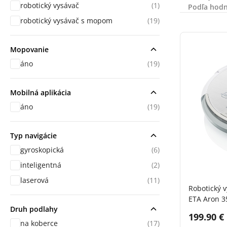
robotický vysávač
(1)
Podľa hodn
robotický vysávač s mopom
(19)
Mopovanie
áno
(19)
Mobilná aplikácia
áno
(19)
Typ navigácie
gyroskopická
(6)
inteligentná
(2)
laserová
(11)
Robotický 
ETA Aron 3
Druh podlahy
Cena s 
199.90 €
na koberce
(17)