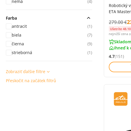
nemá
(4)
Robotický 
ETA Master
Farba
C
2
Původní c
279.00 €
antracit
(1)
Ušetríte 48.10
nejnižší cena 
biela
(7)
Skladom
čierna
(9)
ihneď k 
strieborná
(1)
4.7
(151)
Hodnocení: 
Zobraziť ďalšie filtre
Přeskočit na začátek filtrů