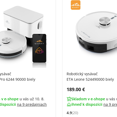
vysávač
Robotický vysávač
Pro 6244 90000 biely
ETA Leone 524490000 biely
DPH:
Cena s DPH:
189.00 €
 v e-shope
u vás už 10. 8.
Skladom v e-shope
u vás 
dispozícii
na
9 predajniach
ihneď k dispozícii
na
9 pr
4.9
(20)
4.7 z 5 (54 recenzí)
Hodnocení: 4.9 z 5 (20 recenz