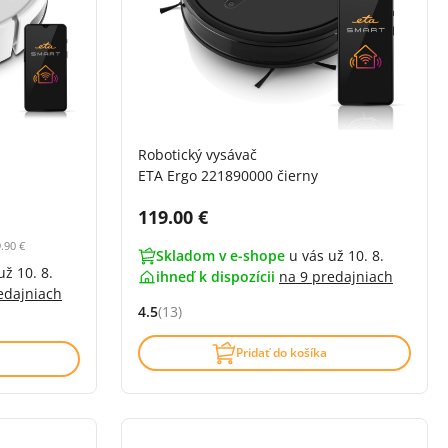
Robotický vysávač
ETA Ergo 221890000 čierny
Cena s DPH:
119.00 €
.90 €
Skladom v e-shope
u vás už 10. 8.
už 10. 8.
ihneď k dispozícii
na
9 predajniach
edajniach
4.5
(13)
Hodnocení: 4.5 z 5 (13 recenzí)
í)
Pridať do košíka