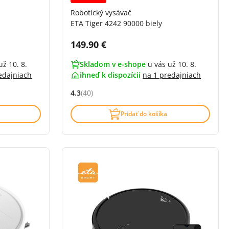
Robotický vysávač
ETA Tiger 4242 90000 biely
Cena s DPH:
149.90 €
už 10. 8.
Skladom v e-shope
u vás už 10. 8.
edajniach
ihneď k dispozícii
na
1 predajniach
4.3
(40)
í)
Hodnocení: 4.3 z 5 (40 recenzí)
Pridať do košíka