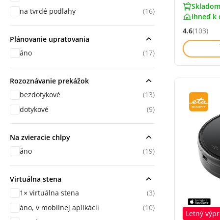
Skladom
na tvrdé podlahy
(16)
ihneď k 
4.6
(103)
Hodnocení: 
Plánovanie upratovania
áno
(17)
Rozoznávanie prekážok
bezdotykové
(13)
dotykové
(9)
Na zvieracie chlpy
áno
(19)
Virtuálna stena
1× virtuálna stena
(3)
áno, v mobilnej aplikácii
(10)
Letný výpr