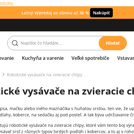
rodukty
Letný výpredaj so zľavou až 36 %
Nakúpiť
Hľadať
ovanie
Kuchyňa a varenie
Veľké spotrebiče
Vstava
Robotické vysávače na zvieracie chlpy
ické vysávače na zvieracie c
sa, mačku alebo iného maznáčika s huňatou srsťou, ten vie, že up
dlahy, koberce, na sedačku aj pod posteľ. A tak býva udržiavanie č
stujú robotické vysávače na zvieracie chlpy, ktoré vám tento boj v
ysávať srsť z rôznych typov tvrdých podláh i kobercov, a to aj v 