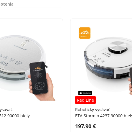
otenia
Red Line
vysávač
Robotický vysávač
512 90000 biely
ETA Stormio 4237 90000 biel
DPH:
Cena s DPH:
197.90 €