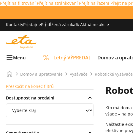
Přejít na filtrování
Přejít na stránkování
Přejít na řazení
Přejít na p
Kontakty
Predajne
Predĺžená záruka
% Aktuálne akcie
Letný VÝPREDAJ
Domov a uprat
Menu
Domov a upratovanie
Vysávače
Robotické vysávače
Přeskočit na konec filtrů
Robot
Dostupnosť na predajni
Filtrování podle regionu
Kto má doma p
všade – na po
Našťastie exi
efektívne pov
Cenové rozpätie