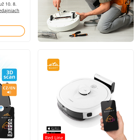
už 10. 8.
edajniach
zí)
Red Line