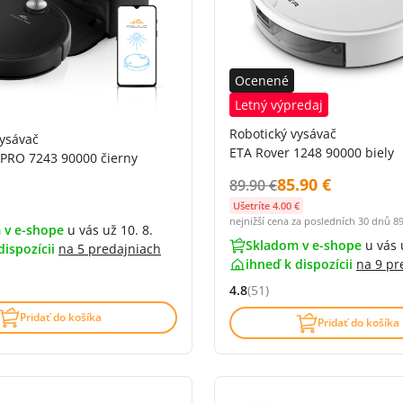
Ocenené
Letný výpredaj
Robotický vysávač
vysávač
ETA Rover 1248 90000 biely
 PRO 7243 90000 čierny
Cena s DPH:
85.90 €
Původní cena s DPH:
89.90 €
DPH:
Ušetríte 4.00 €
nejnižší cena za posledních 30 dnů
89
 v e-shope
u vás už 10. 8.
Skladom v e-shope
u vás 
dispozícii
na
5 predajniach
ihneď k dispozícii
na
9 pr
4.8 z 5 (207 recenzí)
4.8
(51)
Hodnocení: 4.8 z 5 (51 recenz
Pridať do košíka
Pridať do košíka