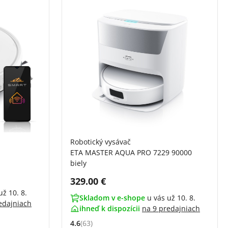
Robotický vysávač
ETA MASTER AQUA PRO 7229 90000
biely
Cena s DPH:
329.00 €
už 10. 8.
Skladom v e-shope
u vás už 10. 8.
edajniach
ihneď k dispozícii
na
9 predajniach
4.6
(63)
í)
Hodnocení: 4.6 z 5 (63 recenzí)