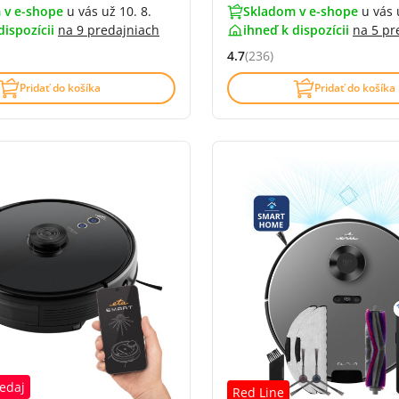
 v e-shope
u vás už 10. 8.
Skladom v e-shope
u vás 
dispozícii
na
9 predajniach
ihneď k dispozícii
na
5 pr
4.7
(236)
4.6 z 5 (103 recenzí)
Hodnocení: 4.7 z 5 (236 recen
Pridať do košíka
Pridať do košíka
edaj
Red Line