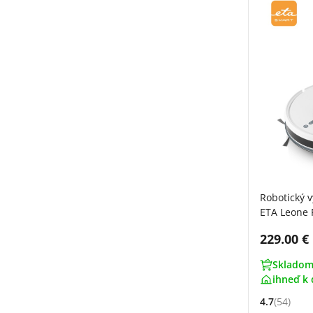
Robotický 
ETA Leone 
Cena s 
229.00 €
Skladom
ihneď k 
4.7
(54)
Hodnocení: 