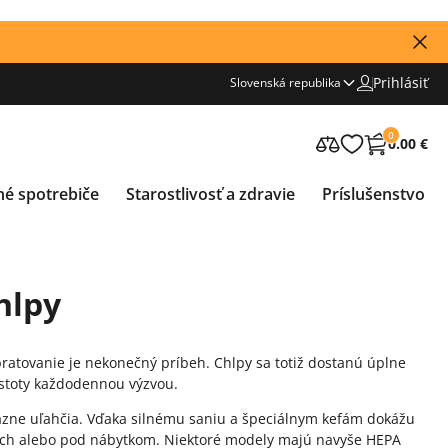
Prihlásiť
Slovenská republika
0
0.00 €
né spotrebiče
Starostlivosť a zdravie
Príslušenstvo
hlpy
ratovanie je nekonečný príbeh. Chlpy sa totiž dostanú úplne
istoty každodennou výzvou.
ýrazne uľahčia. Vďaka silnému saniu a špeciálnym kefám dokážu
rohoch alebo pod nábytkom. Niektoré modely majú navyše HEPA