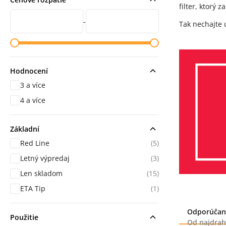
filter, ktorý 
Cena od
Cena do
-
Tak nechajte 
Hodnocení
3 a více
hodnocení
4 a více
hodnocení
Základní
Red Line
(5)
Letný výpredaj
(3)
Len skladom
(15)
ETA Tip
(1)
Radenie
Odporúčan
Použitie
Od najdrah