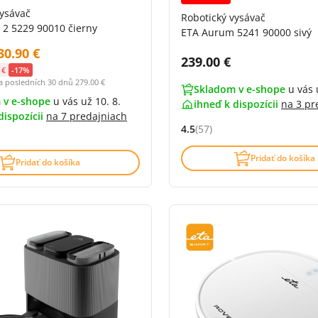
vysávač
Robotický vysávač
 2 5229 90010 čierny
ETA Aurum 5241 90000 sivý
ena s DPH:
30.90 €
ena s DPH:
Cena s DPH:
239.00 €
 €
-17%
za posledních 30 dnů
279.00 €
Skladom v e-shope
u vás 
 v e-shope
u vás už 10. 8.
ihneď k dispozícii
na
3 pr
dispozícii
na
7 predajniach
4.5
(57)
Hodnocení: 4.5 z 5 (57 recenz
4.7 z 5 (151 recenzí)
Pridať do košíka
Pridať do košíka