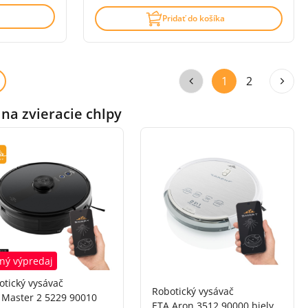
Pridať do košíka
1
2
na zvieracie chlpy
ný výpredaj
otický vysávač
Robotický vysávač
 Master 2 5229 90010
ETA Aron 3512 90000 biely