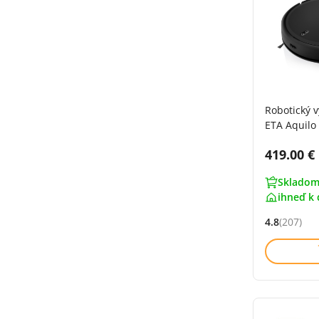
Robotický 
ETA Aquilo
Cena s 
419.00 €
Skladom
ihneď k 
4.8
(207)
Hodnocení: 