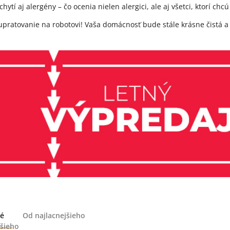
zachytí aj alergény – čo ocenia nielen alergici, ale aj všetci, ktorí ch
upratovanie na robotovi! Vaša domácnosť bude stále krásne čistá a v
é
Od najlacnejšieho
šieho