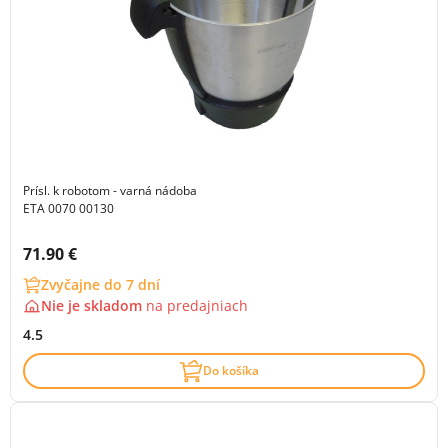
Prísl. k robotom - varná nádoba
ETA 0070 00130
Cena s DPH:
71.90 €
Zvyčajne do 7 dní
Nie je skladom
na
predajniach
4.5
Do košíka