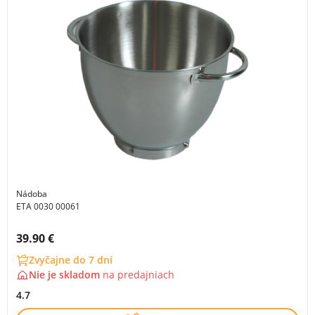
Nádoba
ETA 0030 00061
Cena s DPH:
39.90 €
Zvyčajne do 7 dní
Nie je skladom
na
predajniach
4.7