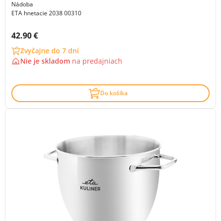
Nádoba
ETA hnetacie 2038 00310
Cena s DPH:
42.90 €
Zvyčajne do 7 dní
Nie je skladom
na
predajniach
Do košíka