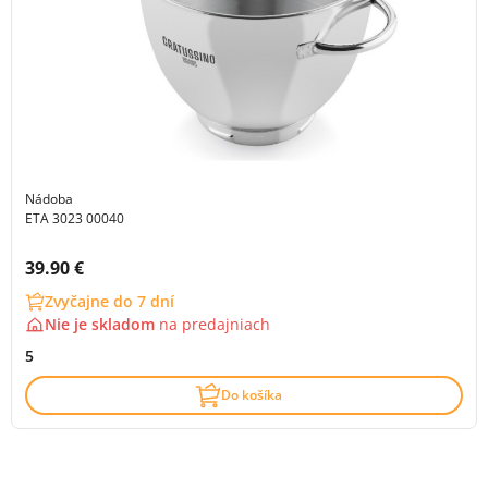
Nádoba
ETA 3023 00040
Cena s DPH:
39.90 €
Zvyčajne do 7 dní
Nie je skladom
na
predajniach
5
Do košíka