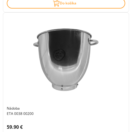
Do košíka
Nádoba
ETA 0038 00200
Cena s DPH:
59.90 €