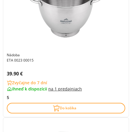
Nádoba
ETA 0023 00015
Cena s DPH:
39.90 €
Zvyčajne do 7 dní
ihneď k dispozícii
na
1 predajniach
5
Do košíka