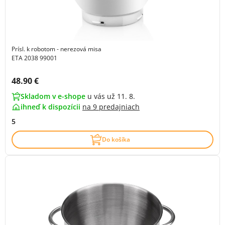
Prísl. k robotom - nerezová misa
ETA 2038 99001
Cena s DPH:
48.90 €
Skladom v e-shope
u vás už 11. 8.
ihneď k dispozícii
na
9 predajniach
5
Do košíka