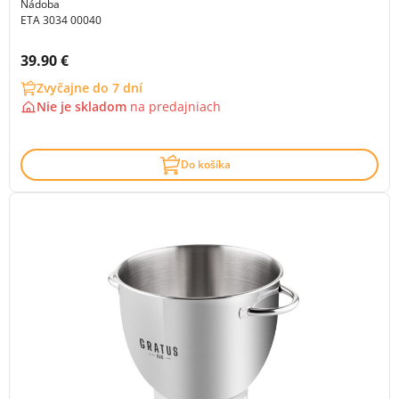
Nádoba
ETA 3034 00040
Cena s DPH:
39.90 €
Zvyčajne do 7 dní
Nie je skladom
na
predajniach
Do košíka