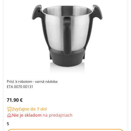
Prísl. k robotom - varná nádoba
ETA 0070 00131
Cena s DPH:
71.90 €
Zvyčajne do 7 dní
Nie je skladom
na
predajniach
5