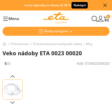
Letný výpredaj so zľavou až 36 %
Nakúpiť
0
Menu
Hlavní
Všetky kategórie
Príslušenstvo
Príslušenstvo pre kuchynské roboty
Misy
Veko nádoby ETA 0023 00020
5
(5)
Kód: ETA002300020
Hodnocení: 5 z 5 (5 recenzí)