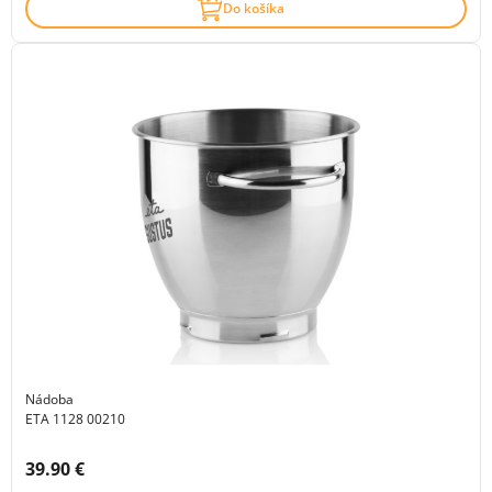
Do košíka
Nádoba
ETA 1128 00210
Cena s DPH:
39.90 €