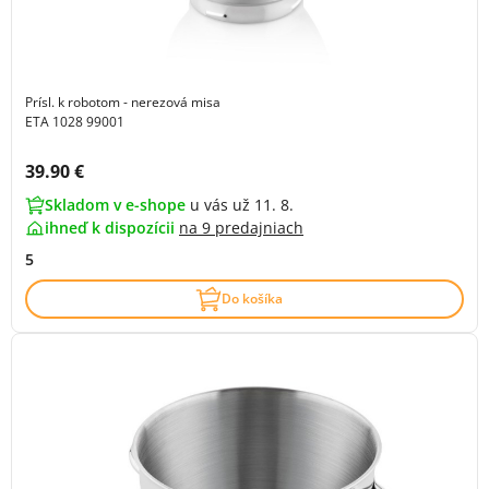
Prísl. k robotom - nerezová misa
ETA 1028 99001
Cena s DPH:
39.90 €
Skladom v e-shope
u vás už 11. 8.
ihneď k dispozícii
na
9 predajniach
5
Do košíka