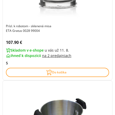
Prísl. k robotom - sklenená misa
ETA Gratus 0028 99004
Cena s DPH:
107.90 €
Skladom v e-shope
u vás už 11. 8.
ihneď k dispozícii
na
2 predajniach
5
Do košíka