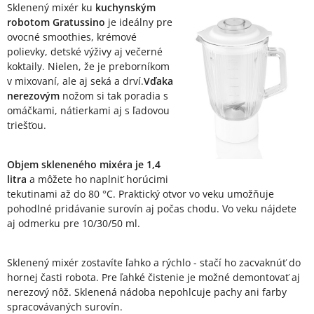
Popis produktu
Sklenený mixér ku
kuchynským
robotom Gratussino
je ideálny pre
ovocné smoothies, krémové
polievky, detské výživy aj večerné
koktaily. Nielen, že je preborníkom
v mixovaní, ale aj seká a drví.
Vďaka
nerezovým
nožom si tak poradia s
omáčkami, nátierkami aj s ľadovou
triešťou.
Objem skleneného mixéra je 1,4
litra
a môžete ho naplniť horúcimi
tekutinami až do 80 °C. Praktický otvor vo veku umožňuje
pohodlné pridávanie surovín aj počas chodu. Vo veku nájdete
aj odmerku pre 10/30/50 ml.
Sklenený mixér zostavíte ľahko a rýchlo - stačí ho zacvaknúť do
hornej časti robota. Pre ľahké čistenie je možné demontovať aj
nerezový nôž. Sklenená nádoba nepohlcuje pachy ani farby
spracovávaných surovín.