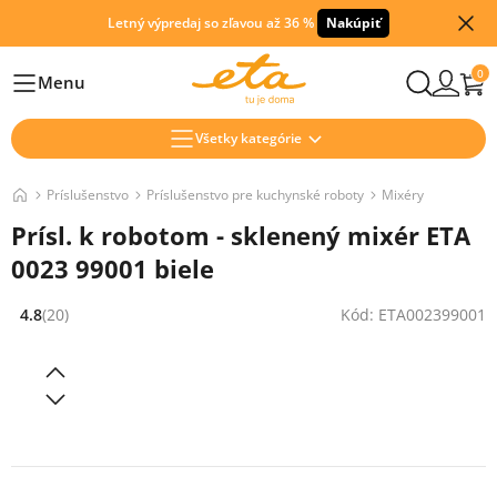
Letný výpredaj so zľavou až 36 %
Nakúpiť
0
Menu
Hlavní
Všetky kategórie
Príslušenstvo
Príslušenstvo pre kuchynské roboty
Mixéry
Prísl. k robotom - sklenený mixér ETA
0023 99001 biele
4.8
(20)
Kód: ETA002399001
Hodnocení: 4.8 z 5 (20 recenzí)