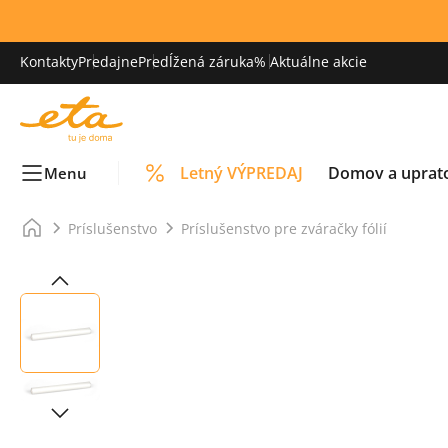
Kontakty
Predajne
Predĺžená záruka
% Aktuálne akcie
Letný VÝPREDAJ
Domov a uprat
Menu
Príslušenstvo
Príslušenstvo pre zváračky fólií