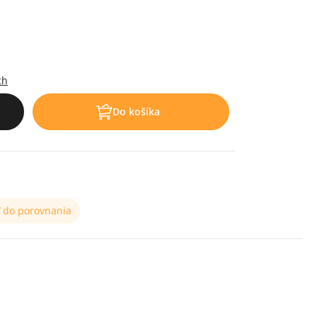
ch
Do košíka
ť do porovnania