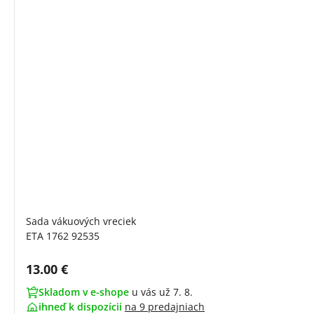
Sada vákuových vreciek
ETA 1762 92535
Cena s DPH:
13.00 €
Skladom v e-shope
u vás už 7. 8.
ihneď k dispozícii
na
9 predajniach