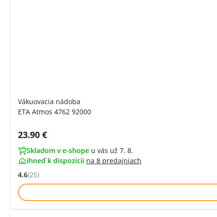
Vákuovacia nádoba
ETA Atmos 4762 92000
Cena s DPH:
23.90 €
Skladom v e-shope
u vás už 7. 8.
ihneď k dispozícii
na
8 predajniach
4.6
(25)
Hodnocení: 4.6 z 5 (25 recenzí)