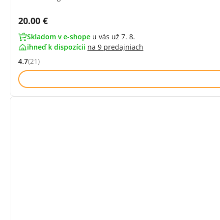
Cena s DPH:
20.00 €
Skladom v e-shope
u vás už 7. 8.
ihneď k dispozícii
na
9 predajniach
4.7
(21)
Hodnocení: 4.7 z 5 (21 recenzí)