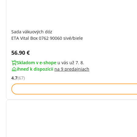
Sada vákuových dóz
ETA Vital Box 0762 90060 sivé/biele
Cena s DPH:
56.90 €
Skladom v e-shope
u vás už 7. 8.
ihneď k dispozícii
na
9 predajniach
4.7
(67)
Hodnocení: 4.7 z 5 (67 recenzí)