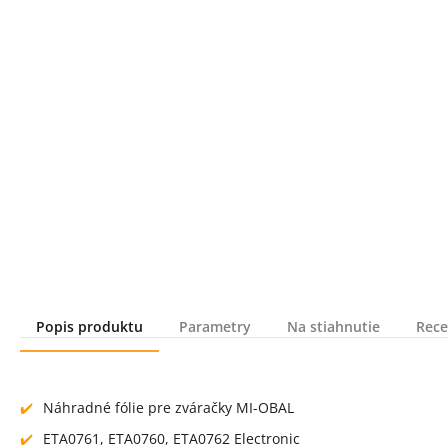
Popis produktu
Parametry
Na stiahnutie
Rece
Popis produktu
Náhradné fólie pre zváračky MI-OBAL
ETA0761, ETA0760, ETA0762 Electronic