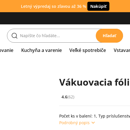
Letný výpredaj so zľavou až 36 %
Nakúpiť
Hľadať
ovanie
Kuchyňa a varenie
Veľké spotrebiče
Vstava
Vákuovacia fól
4.6
(62)
Hodnocení: 4.6 z 5 (62 recenzí)
Počet ks v balení: 1, Typ príslušenstv
Podrobný popis