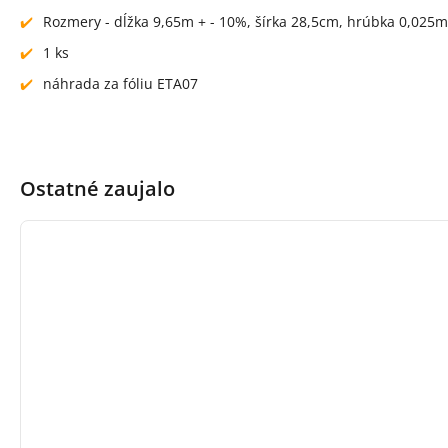
Rozmery - dĺžka 9,65m + - 10%, šírka 28,5cm, hrúbka 0,025
1 ks
náhrada za fóliu ETA07
Ostatné zaujalo