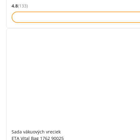
4.8
(133)
Hodnocení: 4.8 z 5 (133 recenzí)
Sada vákuových vreciek
ETA Vital Bag 1762 90025