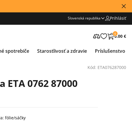
Prihlásiť
Slovenská republika
0
0.00 €
né spotrebiče
Starostlivosť a zdravie
Príslušenstvo
Kód: ETA076287000
ia ETA 0762 87000
a: fólie/sáčky