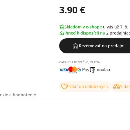
3.90 €
Skladom v e-shope
u vás už 7. 8.
ihneď k dispozícii
na
2 predajnia
Rezervovať na predajni
GARANCIA BEZPEČNEJ PLATBY
Pridať do obľúbených
Prida
nzie a hodnotenie