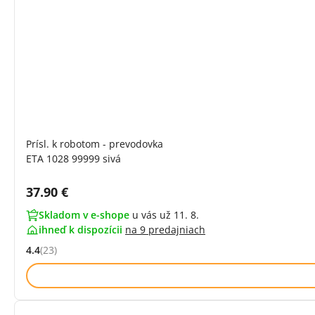
Prísl. k robotom - prevodovka
ETA 1028 99999 sivá
Cena s DPH:
37.90 €
Skladom v e-shope
u vás už 11. 8.
ihneď k dispozícii
na
9 predajniach
4.4
(23)
Hodnocení: 4.4 z 5 (23 recenzí)