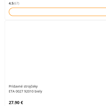
4.5
(67)
Hodnocení: 4.5 z 5 (67 recenzí)
Prídavné strojčeky
ETA 0027 92010 biely
Cena s DPH:
27.90 €