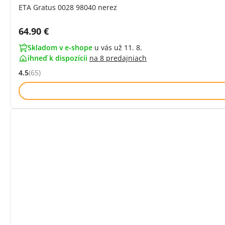
ETA Gratus 0028 98040 nerez
Cena s DPH:
64.90 €
Skladom v e-shope
u vás už 11. 8.
ihneď k dispozícii
na
8 predajniach
4.5
(65)
Hodnocení: 4.5 z 5 (65 recenzí)