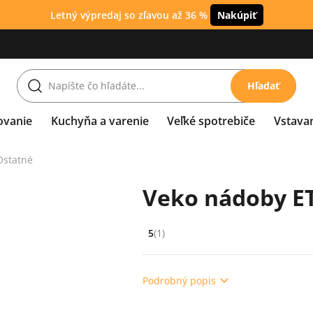
Letný výpredaj so zľavou až 36 %
Nakúpiť
Hľadať
ovanie
Kuchyňa a varenie
Veľké spotrebiče
Vstava
Ostatné
Veko nádoby ET
5
(1)
Hodnocení: 5 z 5 (1 recenzí)
Podrobný popis