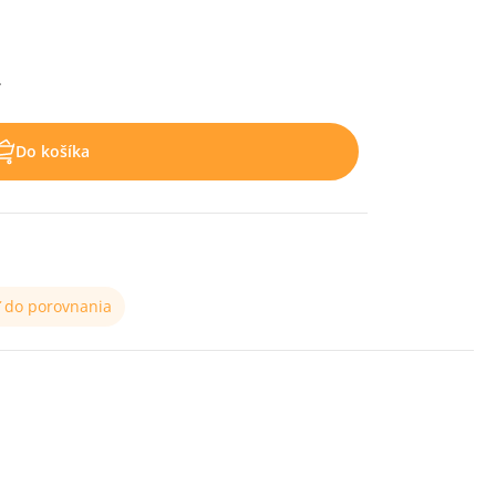
.
Do košíka
ť do porovnania