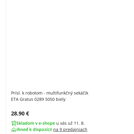
Prísl. k robotom - multifunkčný sekáčik
ETA Gratus 0289 5050 biely
Cena s DPH:
28.90 €
Skladom v e-shope
u vás už 11. 8.
ihneď k dispozícii
na
9 predajniach