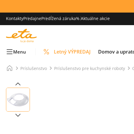
Kontakty
Predajne
Predĺžená záruka
% Aktuálne akcie
Letný VÝPREDAJ
Domov a uprat
Menu
Príslušenstvo
Príslušenstvo pre kuchynské roboty