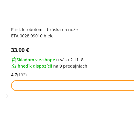
Prísl. k robotom – brúska na nože
ETA 0028 99010 biele
Cena s DPH:
33.90 €
Skladom v e-shope
u vás už 11. 8.
ihneď k dispozícii
na
9 predajniach
4.7
(192)
Hodnocení: 4.7 z 5 (192 recenzí)