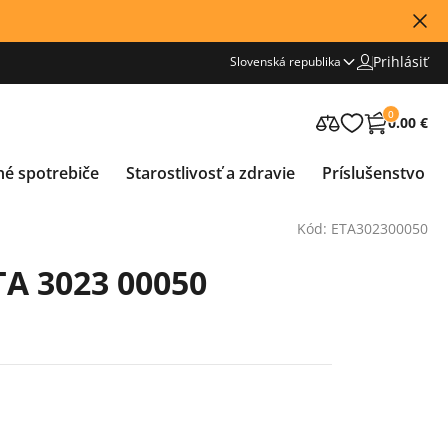
Prihlásiť
Slovenská republika
0
0.00 €
né spotrebiče
Starostlivosť a zdravie
Príslušenstvo
Kód: ETA302300050
A 3023 00050