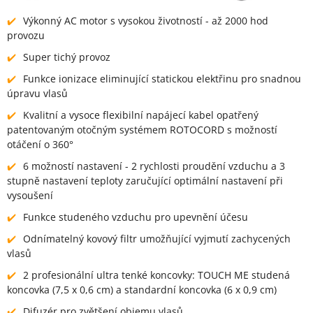
Výkonný AC motor s vysokou životností - až 2000 hod
provozu
Super tichý provoz
Funkce ionizace eliminující statickou elektřinu pro snadnou
úpravu vlasů
Kvalitní a vysoce flexibilní napájecí kabel opatřený
patentovaným otočným systémem ROTOCORD s možností
otáčení o 360°
6 možností nastavení - 2 rychlosti proudění vzduchu a 3
stupně nastavení teploty zaručující optimální nastavení při
vysoušení
Funkce studeného vzduchu pro upevnění účesu
Odnímatelný kovový filtr umožňující vyjmutí zachycených
vlasů
2 profesionální ultra tenké koncovky: TOUCH ME studená
koncovka (7,5 x 0,6 cm) a standardní koncovka (6 x 0,9 cm)
Difuzér pro zvětšení objemu vlasů