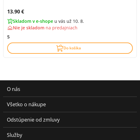
Cena s DPH:
13.90 €
Skladom v e-shope
u vás už 10. 8.
Nie je skladom
na
predajniach
5
Do košíka
O nás
Všetko o nákupe
Odstúpenie od zmluvy
Služby