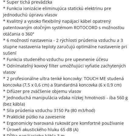
* Super tichá prevádzka
* Funkcia ionizácie eliminujúca statickú elektrinu pre
jednoduchú úpravu vlasov
* Kvalitný a vysoko flexibilný napájací kábel opatrený
patentovaným otočným systémom ROTOCORD s možnosťou
otáčania o 360°
* 6 možností nastavenia - 2 rýchlosti prúdenia vzduchu a 3
stupne nastavenia teploty zaručujú optimálne nastavenie pri
sušení
* Funkcia studeného vzduchu pre upevnenie účesu
* Odnímateľný kovový filter umožňujúci vyňatie zachytených
vlasov
* 2 profesionálne ultra tenké koncovky: TOUCH ME studená
koncovka (7,5 x 0,6 cm) a štandardná koncovka (6 x 0,9 cm)
* Difúzer pre zväčšenie objemu vlasov
* Jednoduchá manipulácia vďaka nízkej hmotnosti - iba 560 g
(bez kábla)
* Sila prúdenia vzduchu 3150 Pa (80 m3/hod)
* Praktické pútko na zavesenie
* Ergonomicky tvarovaná rukoväť pre komfortné používanie
* Úroveň akustického hluku 65 dB (A)
* Dĺžka napájacieho kábla 3 m