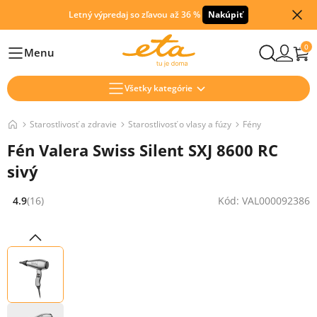
Letný výpredaj so zľavou až 36 %
Nakúpiť
0
Menu
Hlavní
Všetky kategórie
Starostlivosť a zdravie
Starostlivosť o vlasy a fúzy
Fény
Fén Valera Swiss Silent SXJ 8600 RC
sivý
4.9
(16)
Kód: VAL000092386
Hodnocení: 4.9 z 5 (16 recenzí)