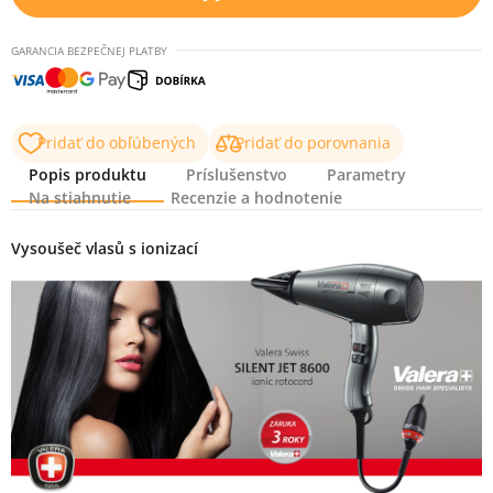
GARANCIA BEZPEČNEJ PLATBY
Pridať do obľúbených
Pridať do porovnania
Popis produktu
Príslušenstvo
Parametry
Na stiahnutie
Recenzie a hodnotenie
Popis produktu
Vysoušeč vlasů s ionizací