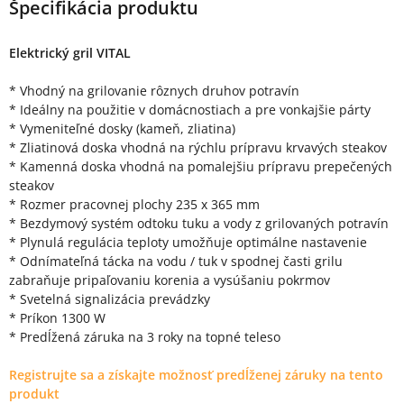
Špecifikácia produktu
Elektrický gril VITAL
* Vhodný na grilovanie rôznych druhov potravín
* Ideálny na použitie v domácnostiach a pre vonkajšie párty
* Vymeniteľné dosky (kameň, zliatina)
* Zliatinová doska vhodná na rýchlu prípravu krvavých steakov
* Kamenná doska vhodná na pomalejšiu prípravu prepečených
steakov
* Rozmer pracovnej plochy 235 x 365 mm
* Bezdymový systém odtoku tuku a vody z grilovaných potravín
* Plynulá regulácia teploty umožňuje optimálne nastavenie
* Odnímateľná tácka na vodu / tuk v spodnej časti grilu
zabraňuje pripaľovaniu korenia a vysúšaniu pokrmov
* Svetelná signalizácia prevádzky
* Príkon 1300 W
* Predĺžená záruka na 3 roky na topné teleso
Registrujte sa a získajte možnosť predĺženej záruky na tento
produkt