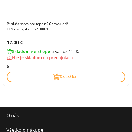
Príslušenstvo pre tepelnú úpravu jedál
ETA rošt grilu 1162 00020
Cena s DPH:
12.00 €
Skladom v e-shope
u vás už 11. 8.
Nie je skladom
na
predajniach
5
Do košíka
O nás
Všetko o nákupe