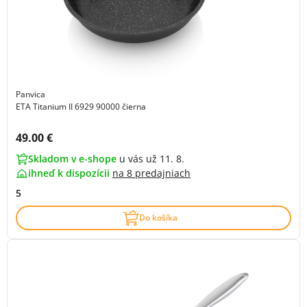
Panvica
ETA Titanium II 6929 90000 čierna
Cena s DPH:
49.00 €
Skladom v e-shope
u vás už 11. 8.
ihneď k dispozícii
na
8 predajniach
5
Do košíka