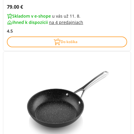
Cena s DPH:
79.00 €
Skladom v e-shope
u vás už 11. 8.
ihneď k dispozícii
na
4 predajniach
4.5
Do košíka