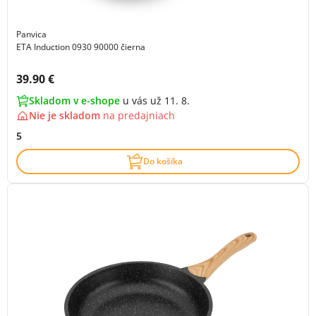
Panvica
ETA Induction 0930 90000 čierna
Cena s DPH:
39.90 €
Skladom v e-shope
u vás už 11. 8.
Nie je skladom
na
predajniach
5
Do košíka