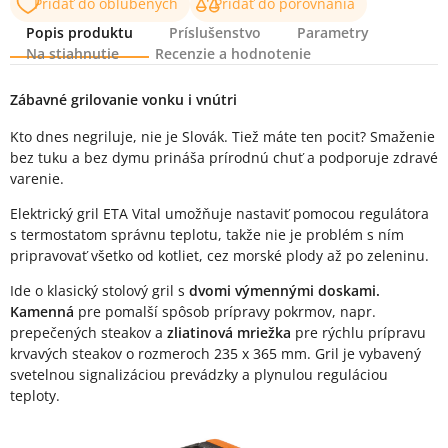
Pridať do obľúbených
Pridať do porovnania
Popis produktu
Príslušenstvo
Parametry
Na stiahnutie
Recenzie a hodnotenie
Popis produktu
Zábavné grilovanie vonku i vnútri
Kto dnes negriluje, nie je Slovák. Tiež máte ten pocit? Smaženie
bez tuku a bez dymu prináša prírodnú chuť a podporuje zdravé
varenie.
Elektrický gril ETA Vital umožňuje nastaviť pomocou regulátora
s termostatom správnu teplotu, takže nie je problém s ním
pripravovať všetko od kotliet, cez morské plody až po zeleninu.
Ide o klasický stolový gril s
dvomi výmennými doskami.
Kamenná
pre pomalší spôsob prípravy pokrmov, napr.
prepečených steakov a
zliatinová mriežka
pre rýchlu prípravu
krvavých steakov o rozmeroch 235 x 365 mm. Gril je vybavený
svetelnou signalizáciou prevádzky a plynulou reguláciou
teploty.