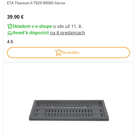
ETA Titanium II 7929 90000 čierna
Cena s DPH:
39.90 €
Skladom v e-shope
u vás už 11. 8.
ihneď k dispozícii
na
8 predajniach
4.5
Do košíka