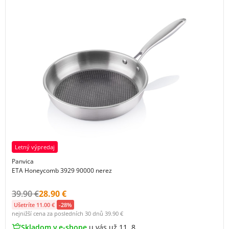
Letný výpredaj
Panvica
ETA Honeycomb 3929 90000 nerez
Původní cena s DPH:
Cena s DPH:
39.90 €
28.90 €
Ušetríte 11.00 €
-28%
nejnižší cena za posledních 30 dnů
39.90 €
Skladom v e-shope
u vás už 11. 8.