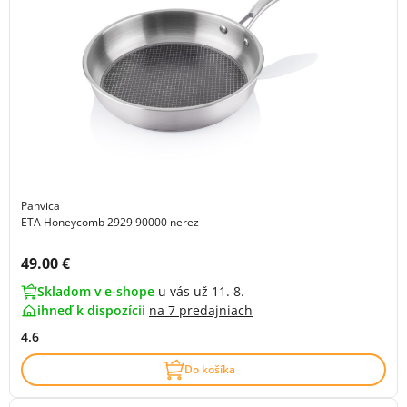
Panvica
ETA Honeycomb 2929 90000 nerez
Cena s DPH:
49.00 €
Skladom v e-shope
u vás už 11. 8.
ihneď k dispozícii
na
7 predajniach
4.6
Do košíka