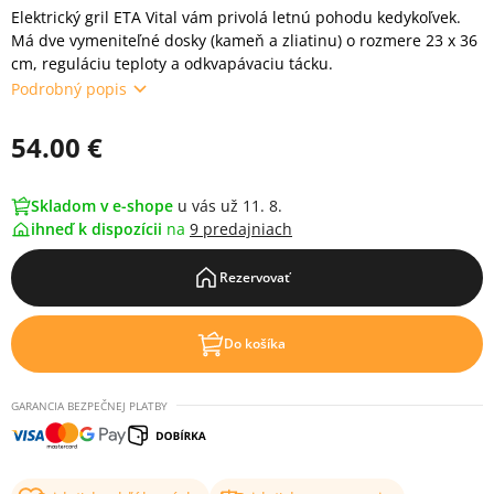
Elektrický gril ETA Vital vám privolá letnú pohodu kedykoľvek.
Má dve vymeniteľné dosky (kameň a zliatinu) o rozmere 23 x 36
cm, reguláciu teploty a odkvapávaciu tácku.
Podrobný popis
54.00 €
Skladom v e-shope
u vás už 11. 8.
ihneď k dispozícii
na
9 predajniach
Rezervovať
Do košíka
GARANCIA BEZPEČNEJ PLATBY