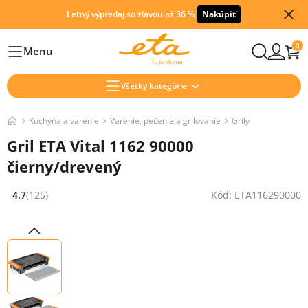
Letný výpredaj so zľavou až 36 %
Nakúpiť
0
Menu
Hlavní
Všetky kategórie
Kuchyňa a varenie
Varenie, pečenie a grilovanie
Grily
Gril ETA Vital 1162 90000
čierny/drevený
4.7
(125)
Kód: ETA116290000
Hodnocení: 4.7 z 5 (125 recenzí)