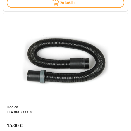
Do košíka
Hadica
ETA 0863 00070
Cena s DPH:
15.00 €