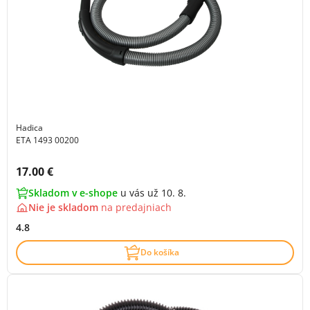
Hadica
ETA 1493 00200
Cena s DPH:
17.00 €
Skladom v e-shope
u vás už 10. 8.
Nie je skladom
na
predajniach
4.8
Do košíka