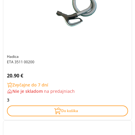
Hadica
ETA 3511 00200
Cena s DPH:
20.90 €
Zvyčajne do 7 dní
Nie je skladom
na
predajniach
3
Do košíka