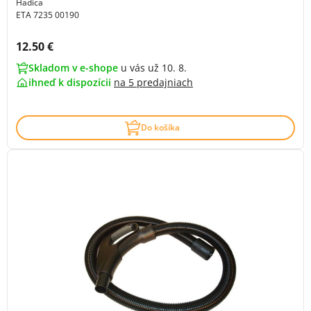
Hadica
ETA 7235 00190
Cena s DPH:
12.50 €
Skladom v e-shope
u vás už 10. 8.
ihneď k dispozícii
na
5 predajniach
Do košíka