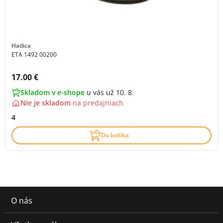
Hadica
ETA 1492 00200
Cena s DPH:
17.00 €
Skladom v e-shope
u vás už 10. 8.
Nie je skladom
na
predajniach
4
Do košíka
O nás