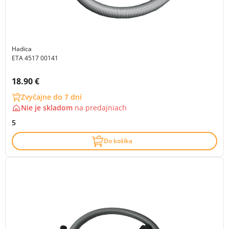
Hadica
ETA 4517 00141
Cena s DPH:
18.90 €
Zvyčajne do 7 dní
Nie je skladom
na
predajniach
5
Do košíka