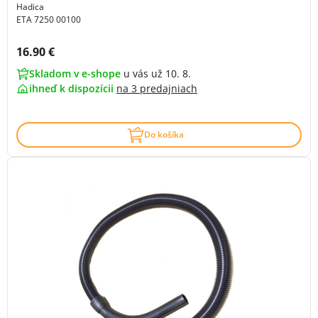
Hadica
ETA 7250 00100
Cena s DPH:
16.90 €
Skladom v e-shope
u vás už 10. 8.
ihneď k dispozícii
na
3 predajniach
Do košíka