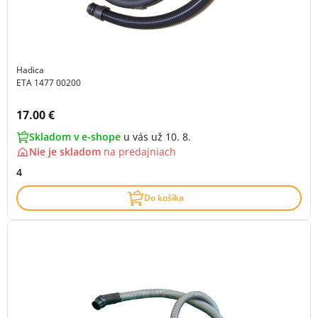
Hadica
ETA 1477 00200
Cena s DPH:
17.00 €
Skladom v e-shope
u vás už 10. 8.
Nie je skladom
na
predajniach
4
Do košíka