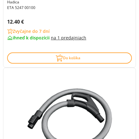
Hadica
ETA 5247 00100
Cena s DPH:
12.40 €
Zvyčajne do 7 dní
ihneď k dispozícii
na
1 predajniach
Do košíka