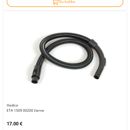
Do košíka
Hadica
ETA 1509 00200 čierne
Cena s DPH:
17.00 €