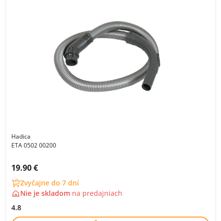
Hadica
ETA 0502 00200
Cena s DPH:
19.90 €
Zvyčajne do 7 dní
Nie je skladom
na
predajniach
4.8