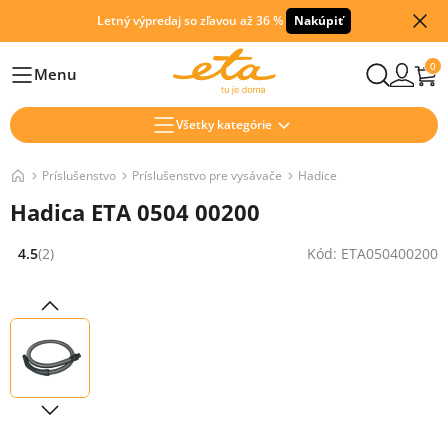
Letný výpredaj so zľavou až 36 %
Nakúpiť
0
Menu
Hlavní
Všetky kategórie
Príslušenstvo
Príslušenstvo pre vysávače
Hadice
Hadica ETA 0504 00200
4.5
(2)
Kód: ETA050400200
Hodnocení: 4.5 z 5 (2 recenzí)