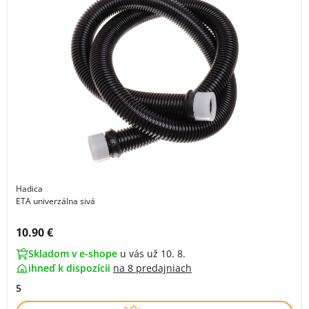
Hadica
ETA univerzálna sivá
Cena s DPH:
10.90 €
Skladom v e-shope
u vás už 10. 8.
ihneď k dispozícii
na
8 predajniach
5