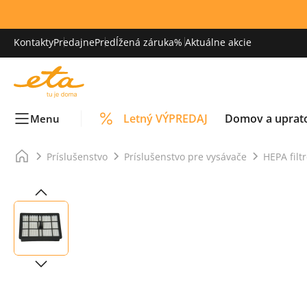
Kontakty
Predajne
Predĺžená záruka
% Aktuálne akcie
Letný VÝPREDAJ
Domov a uprat
Menu
Príslušenstvo
Príslušenstvo pre vysávače
HEPA filt