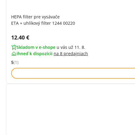
HEPA filter pre vysávače
ETA + uhlíkový filter 1244 00220
Cena s DPH:
12.40 €
Skladom v e-shope
u vás už 11. 8.
ihneď k dispozícii
na
8 predajniach
5
(1)
Hodnocení: 5 z 5 (1 recenzí)