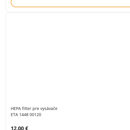
HEPA filter pre vysávače
ETA 1448 00120
Cena s DPH:
12.00 €