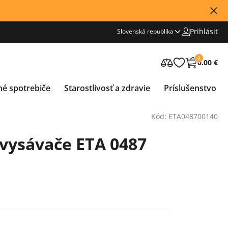
Prihlásiť
Slovenská republika
0
0.00 €
né spotrebiče
Starostlivosť a zdravie
Príslušenstvo
Kód: ETA048700140
 vysávače ETA 0487