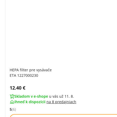
HEPA filter pre vysávače
ETA 1227000230
Cena s DPH:
12.40 €
Skladom v e-shope
u vás už 11. 8.
ihneď k dispozícii
na
8 predajniach
5
(6)
Hodnocení: 5 z 5 (6 recenzí)