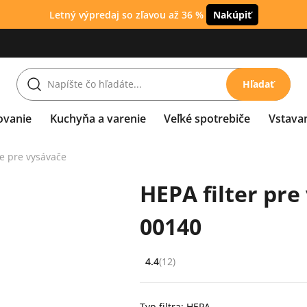
Letný výpredaj so zľavou až 36 %
Nakúpiť
Hľadať
ovanie
Kuchyňa a varenie
Veľké spotrebiče
Vstava
re pre vysávače
HEPA filter pre
00140
4.4
(12)
Hodnocení: 4.4 z 5 (12 recenzí)
Typ filtra: HEPA