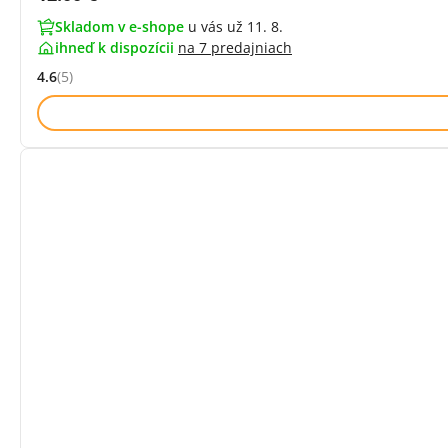
Skladom v e-shope
u vás už 11. 8.
ihneď k dispozícii
na
7 predajniach
4.6
(5)
Hodnocení: 4.6 z 5 (5 recenzí)