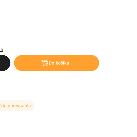
.
ch
Do košíka
ť do porovnania