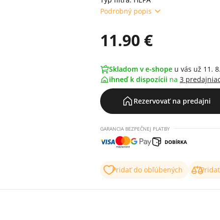
Podrobný popis
11.90 €
Skladom v e-shope
u vás už 11. 8
ihneď k dispozícii
na
3 predajnia
Rezervovať na predajni
GARANCIA BEZPEČNEJ PLATBY
Pridať do obľúbených
Prida