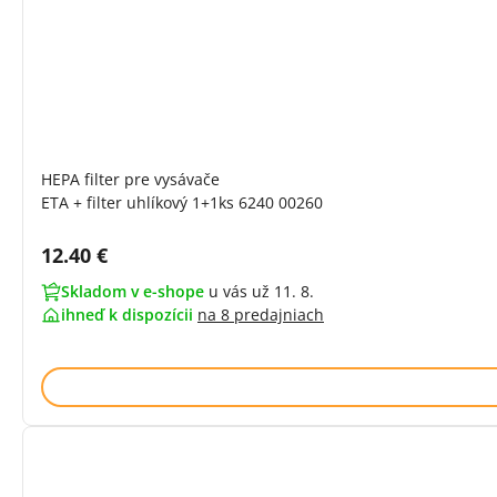
HEPA filter pre vysávače
ETA + filter uhlíkový 1+1ks 6240 00260
Cena s DPH:
12.40 €
Skladom v e-shope
u vás už 11. 8.
ihneď k dispozícii
na
8 predajniach