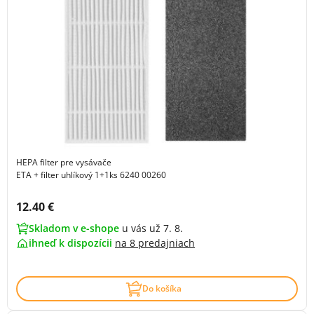
HEPA filter pre vysávače
ETA + filter uhlíkový 1+1ks 6240 00260
Cena s DPH:
12.40 €
Skladom v e-shope
u vás už 7. 8.
ihneď k dispozícii
na
8 predajniach
Do košíka