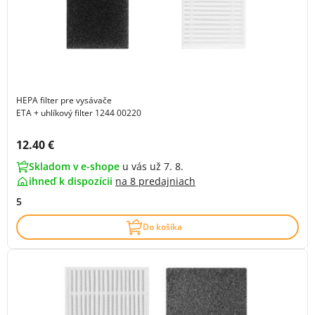
HEPA filter pre vysávače
ETA + uhlíkový filter 1244 00220
Cena s DPH:
12.40 €
Skladom v e-shope
u vás už 7. 8.
ihneď k dispozícii
na
8 predajniach
5
Do košíka