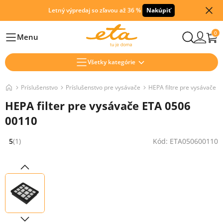
Letný výpredaj so zľavou až 36 %
Nakúpiť
0
Menu
Hlavní
Všetky kategórie
Príslušenstvo
Príslušenstvo pre vysávače
HEPA filtre pre vysávače
HEPA filter pre vysávače ETA 0506
00110
5
(1)
Kód: ETA050600110
Hodnocení: 5 z 5 (1 recenzí)