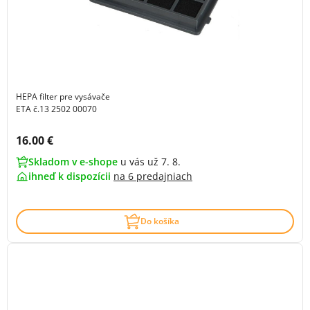
HEPA filter pre vysávače
ETA č.13 2502 00070
Cena s DPH:
16.00 €
Skladom v e-shope
u vás už 7. 8.
ihneď k dispozícii
na
6 predajniach
Do košíka