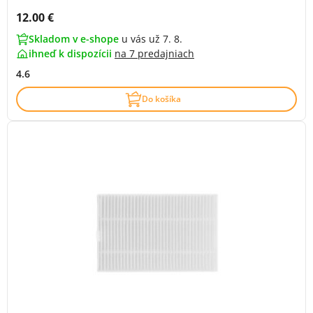
Cena s DPH:
12.00 €
Skladom v e-shope
u vás už 7. 8.
ihneď k dispozícii
na
7 predajniach
4.6
Do košíka