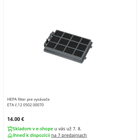
HEPA filter pre vysávače
ETA č.12 0502 00070
Cena s DPH:
14.00 €
Skladom v e-shope
u vás už 7. 8.
ihneď k dispozícii
na
7 predajniach