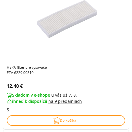
HEPA filter pre vysávače
ETA 6229 00310
Cena s DPH:
12.40 €
Skladom v e-shope
u vás už 7. 8.
ihneď k dispozícii
na
9 predajniach
5
Do košíka