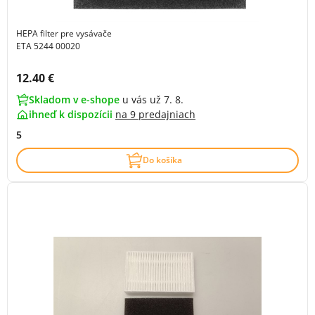
HEPA filter pre vysávače
ETA 5244 00020
Cena s DPH:
12.40 €
Skladom v e-shope
u vás už 7. 8.
ihneď k dispozícii
na
9 predajniach
5
Do košíka