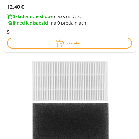
Cena s DPH:
12.40 €
Skladom v e-shope
u vás už 7. 8.
ihneď k dispozícii
na
9 predajniach
5
Do košíka