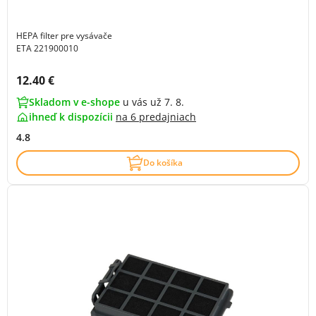
HEPA filter pre vysávače
ETA 221900010
Cena s DPH:
12.40 €
Skladom v e-shope
u vás už 7. 8.
ihneď k dispozícii
na
6 predajniach
4.8
Do košíka