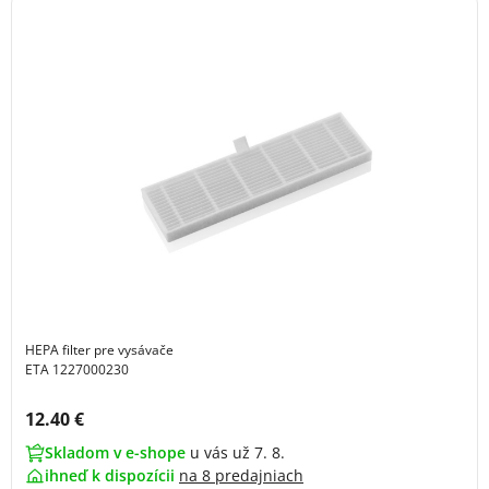
HEPA filter pre vysávače
ETA 1227000230
Cena s DPH:
12.40 €
Skladom v e-shope
u vás už 7. 8.
ihneď k dispozícii
na
8 predajniach