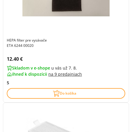
HEPA filter pre vysávače
ETA 6244 00020
Cena s DPH:
12.40 €
Skladom v e-shope
u vás už 7. 8.
ihneď k dispozícii
na
9 predajniach
5
Do košíka