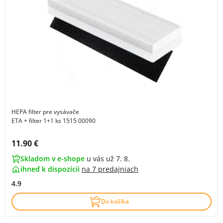
HEPA filter pre vysávače
ETA + filter 1+1 ks 1515 00090
Cena s DPH:
11.90 €
Skladom v e-shope
u vás už 7. 8.
ihneď k dispozícii
na
7 predajniach
4.9
Do košíka