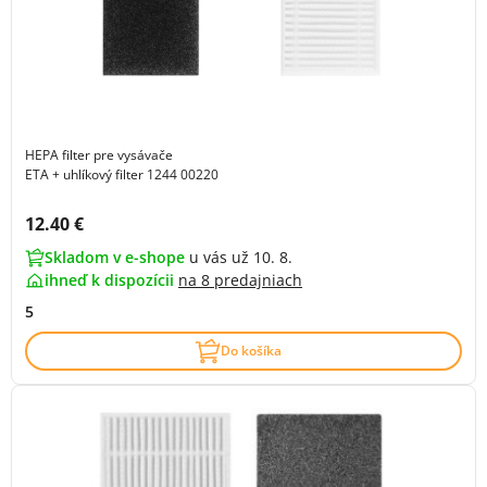
HEPA filter pre vysávače
ETA + uhlíkový filter 1244 00220
Cena s DPH:
12.40 €
Skladom v e-shope
u vás už 10. 8.
ihneď k dispozícii
na
8 predajniach
5
Do košíka