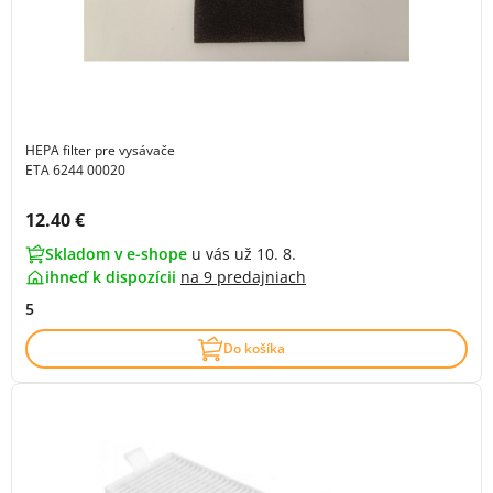
HEPA filter pre vysávače
ETA 6244 00020
Cena s DPH:
12.40 €
Skladom v e-shope
u vás už 10. 8.
ihneď k dispozícii
na
9 predajniach
5
Do košíka