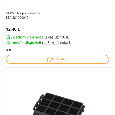
HEPA filter pre vysávače
ETA 221900010
Cena s DPH:
12.40 €
Skladom v e-shope
u vás už 10. 8.
ihneď k dispozícii
na
6 predajniach
4.8
Do košíka