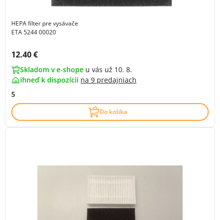
HEPA filter pre vysávače
ETA 5244 00020
Cena s DPH:
12.40 €
Skladom v e-shope
u vás už 10. 8.
ihneď k dispozícii
na
9 predajniach
5
Do košíka