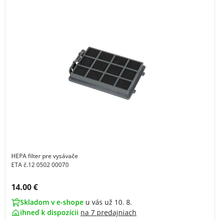
HEPA filter pre vysávače
ETA č.12 0502 00070
Cena s DPH:
14.00 €
Skladom v e-shope
u vás už 10. 8.
ihneď k dispozícii
na
7 predajniach