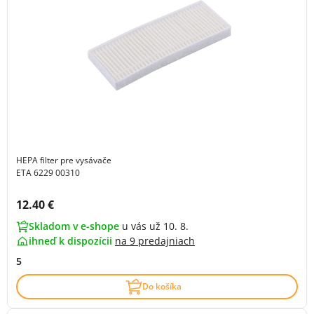
HEPA filter pre vysávače
ETA 6229 00310
Cena s DPH:
12.40 €
Skladom v e-shope
u vás už 10. 8.
ihneď k dispozícii
na
9 predajniach
5
Do košíka