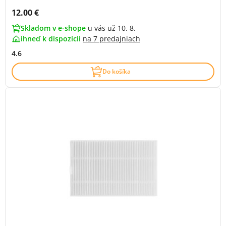
Cena s DPH:
12.00 €
Skladom v e-shope
u vás už 10. 8.
ihneď k dispozícii
na
7 predajniach
4.6
Do košíka