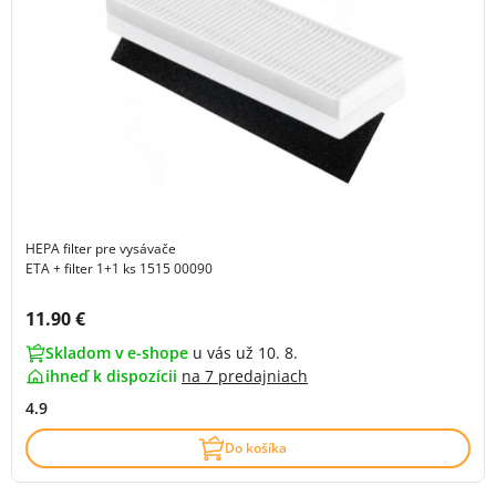
HEPA filter pre vysávače
ETA + filter 1+1 ks 1515 00090
Cena s DPH:
11.90 €
Skladom v e-shope
u vás už 10. 8.
ihneď k dispozícii
na
7 predajniach
4.9
Do košíka