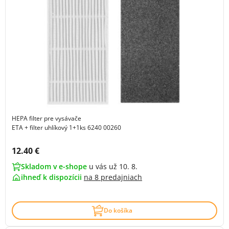
HEPA filter pre vysávače
ETA + filter uhlíkový 1+1ks 6240 00260
Cena s DPH:
12.40 €
Skladom v e-shope
u vás už 10. 8.
ihneď k dispozícii
na
8 predajniach
Do košíka