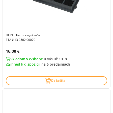
HEPA filter pre vysávače
ETA č.13 2502 00070
Cena s DPH:
16.00 €
Skladom v e-shope
u vás už 10. 8.
ihneď k dispozícii
na
6 predajniach
Do košíka