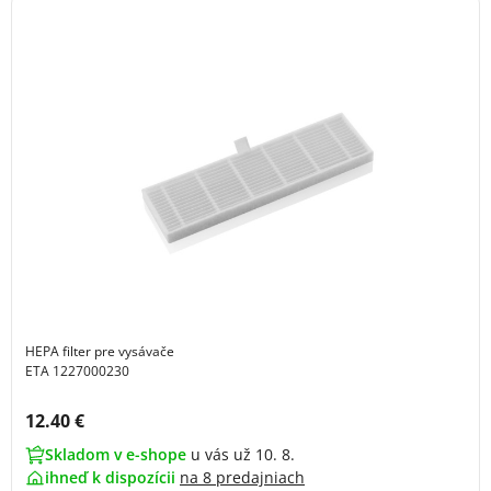
HEPA filter pre vysávače
ETA 1227000230
Cena s DPH:
12.40 €
Skladom v e-shope
u vás už 10. 8.
ihneď k dispozícii
na
8 predajniach