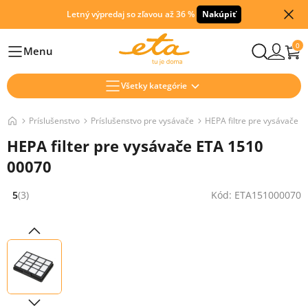
Letný výpredaj so zľavou až 36 %
Nakúpiť
0
Menu
Hlavní
Všetky kategórie
Príslušenstvo
Príslušenstvo pre vysávače
HEPA filtre pre vysávače
HEPA filter pre vysávače ETA 1510
00070
5
(3)
Kód: ETA151000070
Hodnocení: 5 z 5 (3 recenzí)