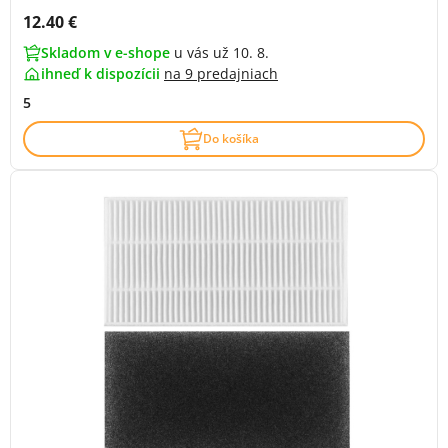
Cena s DPH:
12.40 €
Skladom v e-shope
u vás už 10. 8.
ihneď k dispozícii
na
9 predajniach
5
Do košíka