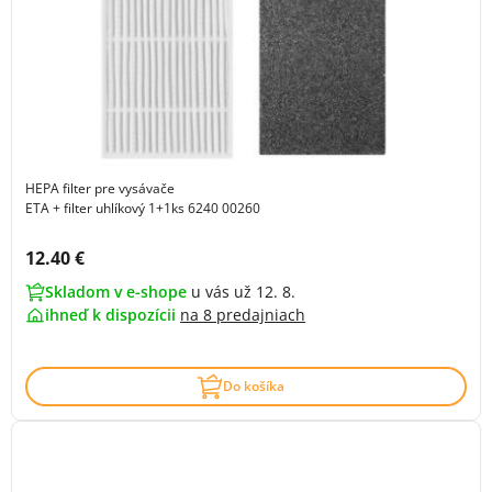
HEPA filter pre vysávače
ETA + filter uhlíkový 1+1ks 6240 00260
Cena s DPH:
12.40 €
Skladom v e-shope
u vás už 12. 8.
ihneď k dispozícii
na
8 predajniach
Do košíka