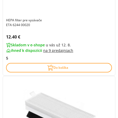
HEPA filter pre vysávače
ETA 6244 00020
Cena s DPH:
12.40 €
Skladom v e-shope
u vás už 12. 8.
ihneď k dispozícii
na
9 predajniach
5
Do košíka