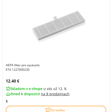
HEPA filter pre vysávače
ETA 1227000230
Cena s DPH:
12.40 €
Skladom v e-shope
u vás už 12. 8.
ihneď k dispozícii
na
8 predajniach
5
Do košíka