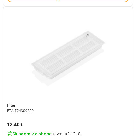
Filter
ETA 724300250
Cena s DPH:
12.40 €
Skladom v e-shope
u vás už 12. 8.