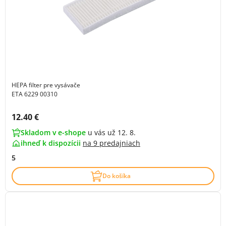
HEPA filter pre vysávače
ETA 6229 00310
Cena s DPH:
12.40 €
Skladom v e-shope
u vás už 12. 8.
ihneď k dispozícii
na
9 predajniach
5
Do košíka