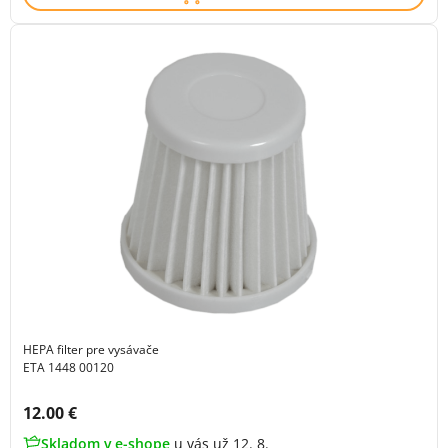
HEPA filter pre vysávače
ETA 1448 00120
Cena s DPH:
12.00 €
Skladom v e-shope
u vás už 12. 8.