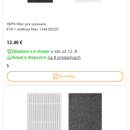
HEPA filter pre vysávače
ETA + uhlíkový filter 1244 00220
Cena s DPH:
12.40 €
Skladom v e-shope
u vás už 12. 8.
ihneď k dispozícii
na
8 predajniach
5
Do košíka