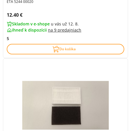
ETA 5244 00020
Cena s DPH:
12.40 €
Skladom v e-shope
u vás už 12. 8.
ihneď k dispozícii
na
9 predajniach
5
Do košíka