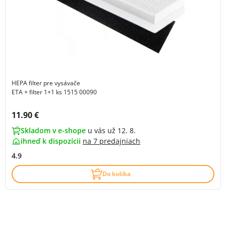
HEPA filter pre vysávače
ETA + filter 1+1 ks 1515 00090
Cena s DPH:
11.90 €
Skladom v e-shope
u vás už 12. 8.
ihneď k dispozícii
na
7 predajniach
4.9
Do košíka