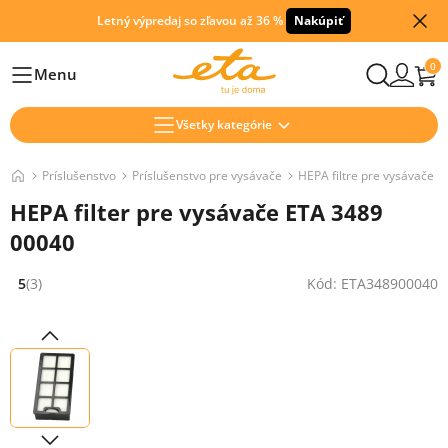
Letný výpredaj so zľavou až 36 %
Nakúpiť
0
Menu
Hlavní
Všetky kategórie
Príslušenstvo
Príslušenstvo pre vysávače
HEPA filtre pre vysávače
HEPA filter pre vysávače ETA 3489
00040
5
(3)
Kód: ETA348900040
Hodnocení: 5 z 5 (3 recenzí)