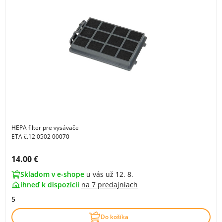
HEPA filter pre vysávače
ETA č.12 0502 00070
Cena s DPH:
14.00 €
Skladom v e-shope
u vás už 12. 8.
ihneď k dispozícii
na
7 predajniach
5
Do košíka