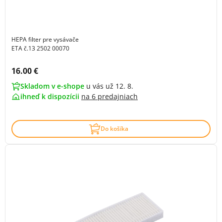
HEPA filter pre vysávače
ETA č.13 2502 00070
Cena s DPH:
16.00 €
Skladom v e-shope
u vás už 12. 8.
ihneď k dispozícii
na
6 predajniach
Do košíka