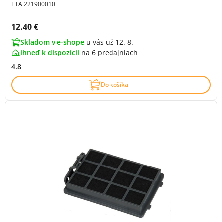
ETA 221900010
Cena s DPH:
12.40 €
Skladom v e-shope
u vás už 12. 8.
ihneď k dispozícii
na
6 predajniach
4.8
Do košíka