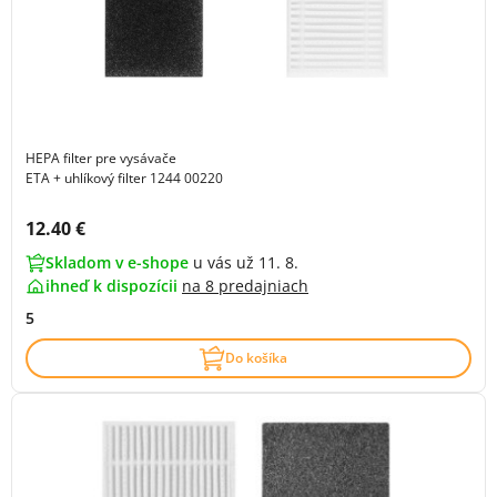
HEPA filter pre vysávače
ETA + uhlíkový filter 1244 00220
Cena s DPH:
12.40 €
Skladom v e-shope
u vás už 11. 8.
ihneď k dispozícii
na
8 predajniach
5
Do košíka