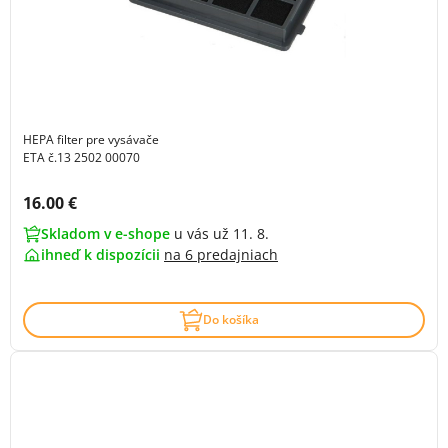
HEPA filter pre vysávače
ETA č.13 2502 00070
Cena s DPH:
16.00 €
Skladom v e-shope
u vás už 11. 8.
ihneď k dispozícii
na
6 predajniach
Do košíka