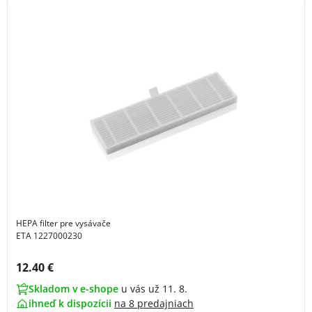
HEPA filter pre vysávače
ETA 1227000230
Cena s DPH:
12.40 €
Skladom v e-shope
u vás už 11. 8.
ihneď k dispozícii
na
8 predajniach