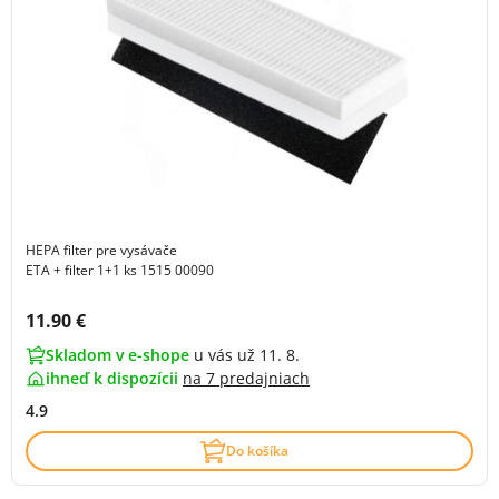
HEPA filter pre vysávače
ETA + filter 1+1 ks 1515 00090
Cena s DPH:
11.90 €
Skladom v e-shope
u vás už 11. 8.
ihneď k dispozícii
na
7 predajniach
4.9
Do košíka