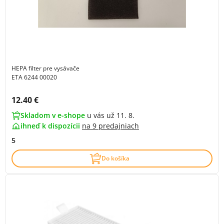
HEPA filter pre vysávače
ETA 6244 00020
Cena s DPH:
12.40 €
Skladom v e-shope
u vás už 11. 8.
ihneď k dispozícii
na
9 predajniach
5
Do košíka