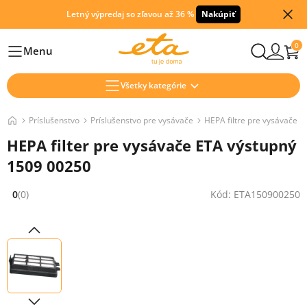
Letný výpredaj so zľavou až 36 %
Nakúpiť
0
Menu
Hlavní
Všetky kategórie
Príslušenstvo
Príslušenstvo pre vysávače
HEPA filtre pre vysávače
HEPA filter pre vysávače ETA výstupný
1509 00250
0
(0)
Kód: ETA150900250
Hodnocení: 0 z 5 (0 recenzí)