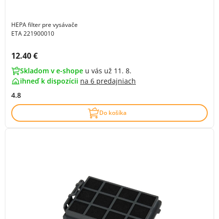
HEPA filter pre vysávače
ETA 221900010
Cena s DPH:
12.40 €
Skladom v e-shope
u vás už 11. 8.
ihneď k dispozícii
na
6 predajniach
4.8
Do košíka