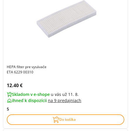
HEPA filter pre vysávače
ETA 6229 00310
Cena s DPH:
12.40 €
Skladom v e-shope
u vás už 11. 8.
ihneď k dispozícii
na
9 predajniach
5
Do košíka