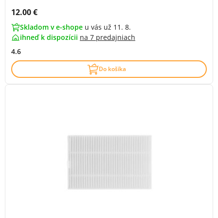
Cena s DPH:
12.00 €
Skladom v e-shope
u vás už 11. 8.
ihneď k dispozícii
na
7 predajniach
4.6
Do košíka