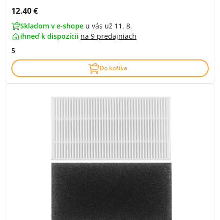
Cena s DPH:
12.40 €
Skladom v e-shope
u vás už 11. 8.
ihneď k dispozícii
na
9 predajniach
5
Do košíka