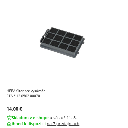
HEPA filter pre vysávače
ETA č.12 0502 00070
Cena s DPH:
14.00 €
Skladom v e-shope
u vás už 11. 8.
ihneď k dispozícii
na
7 predajniach