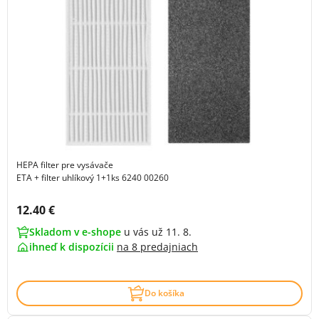
HEPA filter pre vysávače
ETA + filter uhlíkový 1+1ks 6240 00260
Cena s DPH:
12.40 €
Skladom v e-shope
u vás už 11. 8.
ihneď k dispozícii
na
8 predajniach
Do košíka