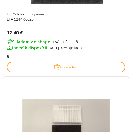
HEPA filter pre vysávače
ETA 5244 00020
Cena s DPH:
12.40 €
Skladom v e-shope
u vás už 11. 8.
ihneď k dispozícii
na
9 predajniach
5
Do košíka