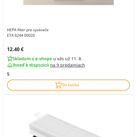
HEPA filter pre vysávače
ETA 6244 00020
Cena s DPH:
12.40 €
Skladom v e-shope
u vás už 11. 8.
ihneď k dispozícii
na
9 predajniach
5
Do košíka