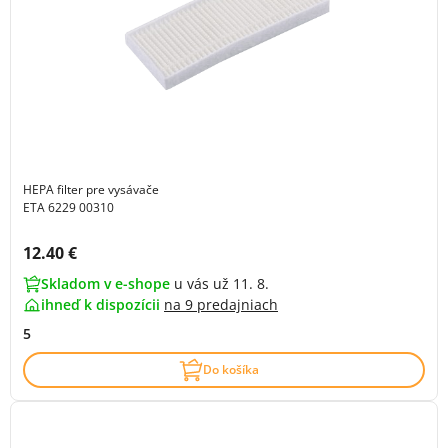
HEPA filter pre vysávače
ETA 6229 00310
Cena s DPH:
12.40 €
Skladom v e-shope
u vás už 11. 8.
ihneď k dispozícii
na
9 predajniach
5
Do košíka