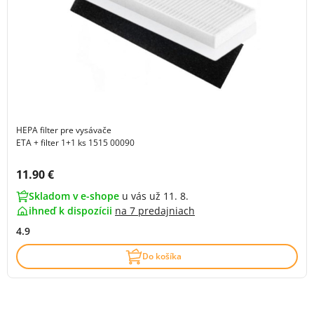
HEPA filter pre vysávače
ETA + filter 1+1 ks 1515 00090
Cena s DPH:
11.90 €
Skladom v e-shope
u vás už 11. 8.
ihneď k dispozícii
na
7 predajniach
4.9
Do košíka