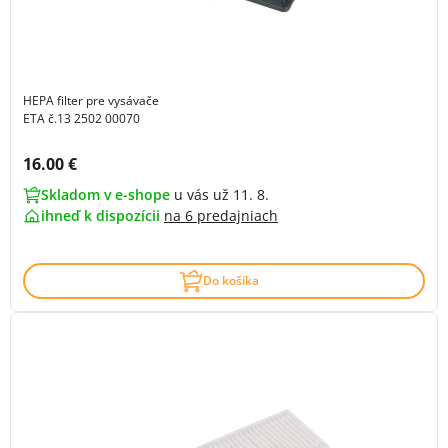
HEPA filter pre vysávače
ETA č.13 2502 00070
Cena s DPH:
16.00 €
Skladom v e-shope
u vás už 11. 8.
ihneď k dispozícii
na
6 predajniach
Do košíka