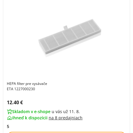
HEPA filter pre vysávače
ETA 1227000230
Cena s DPH:
12.40 €
Skladom v e-shope
u vás už 11. 8.
ihneď k dispozícii
na
8 predajniach
5