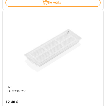
Do košíka
Filter
ETA 724300250
Cena s DPH:
12.40 €