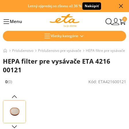
Letný výpredaj so zľavou až 36 %
Nakúpiť
0
Menu
Hlavní
Všetky kategórie
Príslušenstvo
Príslušenstvo pre vysávače
HEPA filtre pre vysávače
HEPA filter pre vysávače ETA 4216
00121
0
(0)
Kód: ETA421600121
Hodnocení: 0 z 5 (0 recenzí)