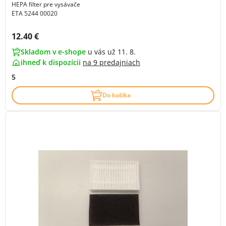
HEPA filter pre vysávače
ETA 5244 00020
Cena s DPH:
12.40 €
Skladom v e-shope
u vás už 11. 8.
ihneď k dispozícii
na
9 predajniach
5
Do košíka