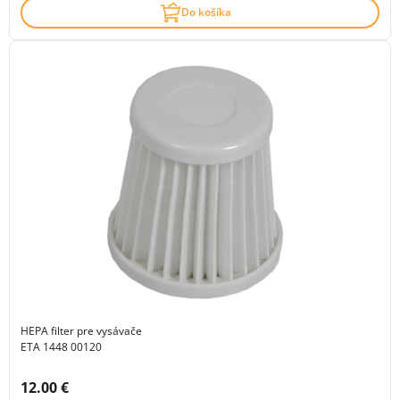
Do košíka
HEPA filter pre vysávače
ETA 1448 00120
Cena s DPH:
12.00 €