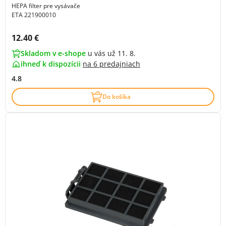
HEPA filter pre vysávače
ETA 221900010
Cena s DPH:
12.40 €
Skladom v e-shope
u vás už 11. 8.
ihneď k dispozícii
na
6 predajniach
4.8
Do košíka