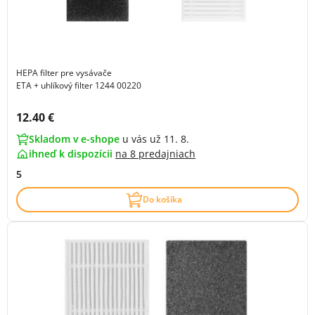
HEPA filter pre vysávače
ETA + uhlíkový filter 1244 00220
Cena s DPH:
12.40 €
Skladom v e-shope
u vás už 11. 8.
ihneď k dispozícii
na
8 predajniach
5
Do košíka