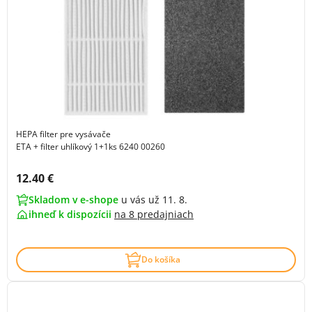
HEPA filter pre vysávače
ETA + filter uhlíkový 1+1ks 6240 00260
Cena s DPH:
12.40 €
Skladom v e-shope
u vás už 11. 8.
ihneď k dispozícii
na
8 predajniach
Do košíka