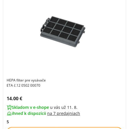
HEPA filter pre vysávače
ETA č.12 0502 00070
Cena s DPH:
14.00 €
Skladom v e-shope
u vás už 11. 8.
ihneď k dispozícii
na
7 predajniach
5