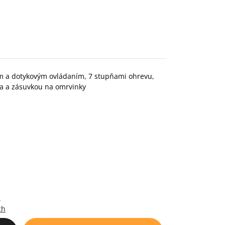
om a dotykovým ovládaním, 7 stupňami ohrevu,
ia a zásuvkou na omrvinky
.
ch