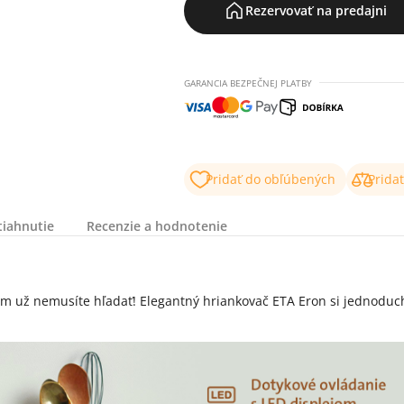
Rezervovať na predajni
GARANCIA BEZPEČNEJ PLATBY
Pridať do obľúbených
Prida
tiahnutie
Recenzie a hodnotenie
tom už nemusíte hľadať! Elegantný hriankovač ETA Eron si jednoduc