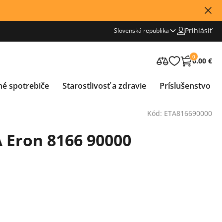
Prihlásiť
Slovenská republika
0
0.00 €
né spotrebiče
Starostlivosť a zdravie
Príslušenstvo
Kód: ETA816690000
 Eron 8166 90000