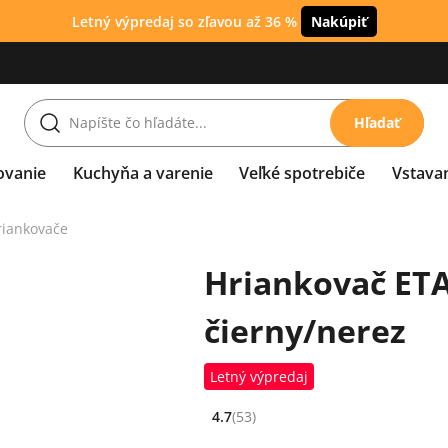
Letný výpredaj so zľavou až 36 %
Nakúpiť
Hľadať
ovanie
Kuchyňa a varenie
Veľké spotrebiče
Vstava
riankovače
Hriankovač ETA
čierny/nerez
Letný výpredaj
4.7
(53)
Hodnocení: 4.7 z 5 (53 recenzí)