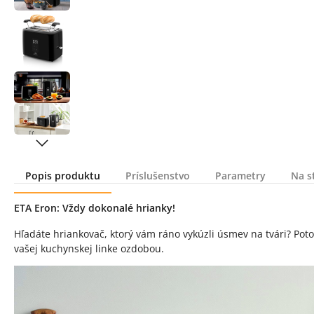
Popis produktu
Príslušenstvo
Parametry
Na s
Popis produktu
ETA Eron: Vždy dokonalé hrianky!
Hľadáte hriankovač, ktorý vám ráno vykúzli úsmev na tvári? Po
vašej kuchynskej linke ozdobou.