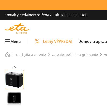
Kontakty
Predajne
Predĺžená záruka
% Aktuálne akcie
Letný VÝPREDAJ
Domov a uprat
Menu
Kuchyňa a varenie
Varenie, pečenie a grilovanie
H