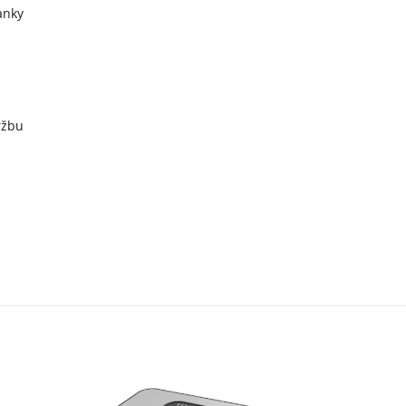
anky
ržbu