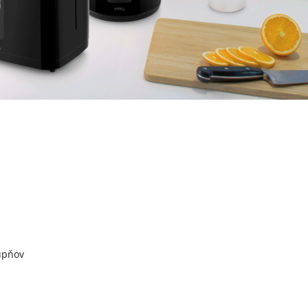
tupňov