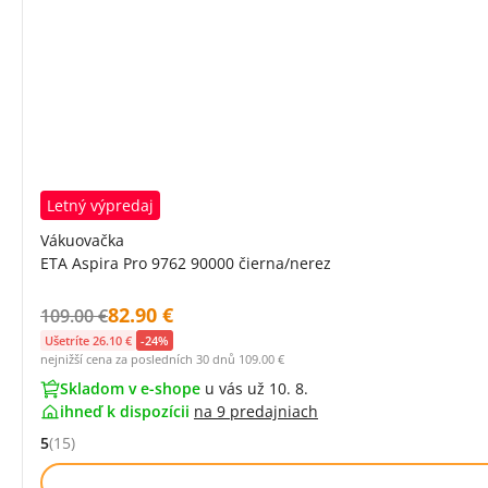
Letný výpredaj
Vákuovačka
ETA Aspira Pro 9762 90000 čierna/nerez
Cena s DPH:
82.90 €
Původní cena s DPH:
109.00 €
Ušetríte 26.10 €
-24%
nejnižší cena za posledních 30 dnů
109.00 €
Skladom v e-shope
u vás už 10. 8.
ihneď k dispozícii
na
9 predajniach
5
(15)
Hodnocení: 5 z 5 (15 recenzí)