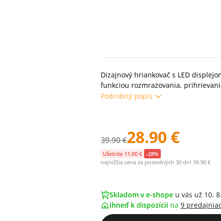
Dizajnový hriankovač s LED displej
funkciou rozmrazovania, prihrievan
Podrobný popis
28.90 €
39.90 €
Ušetríte 11.00 €
-28%
najnižšia cena za posledných 30 dní 39.90 €
Skladom v e-shope
u vás už 10. 8
ihneď k dispozícii
na
9 predajnia