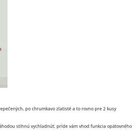
epečených, po chrumkavo zlatisté a to rovno pre 2 kusy
náhodou stihnú vychladnúť, príde vám vhod funkcia opätovného