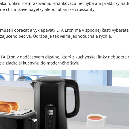
ďaka funkcii rozmrazovania. Hriankovaču nechýba ani praktický nad
né chrumkavé bagetky alebo talianske croissanty.
o museli obracať a vyklepávať? ETA Eron má v spodnej časti vyberat
zajúceho pečiva. Údržba je tak veľmi jednoduchá a rýchla.
A Eron v nadčasovom dizajne, ktorý z kuchynskej linky nebudete ch
c a zlaďte si kuchyňu do moderného štýlu.