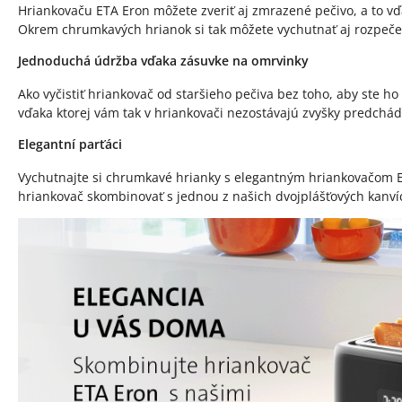
Hriankovaču ETA Eron môžete zveriť aj zmrazené pečivo, a to v
Okrem chrumkavých hrianok si tak môžete vychutnať aj rozpeče
Jednoduchá údržba vďaka zásuvke na omrvinky
Ako vyčistiť hriankovač od staršieho pečiva bez toho, aby ste h
vďaka ktorej vám tak v hriankovači nezostávajú zvyšky predchád
Elegantní parťáci
Vychutnajte si chrumkavé hrianky s elegantným hriankovačom ET
hriankovač skombinovať s jednou z našich dvojplášťových kanví