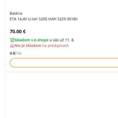
Batéria
ETA 14,4V Li-ion 5200 mAh 5229 00180
Cena s DPH:
70.00 €
Skladom v e-shope
u vás už 11. 8.
Nie je skladom
na
predajniach
4.8
(16)
Hodnocení: 4.8 z 5 (16 recenzí)