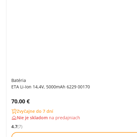
Batéria
ETA Li-Ion 14,4V, 5000mAh 6229 00170
Cena s DPH:
70.00 €
Zvyčajne do 7 dní
Nie je skladom
na
predajniach
4.7
(7)
Hodnocení: 4.7 z 5 (7 recenzí)