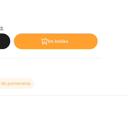
ch
Do košíka
ť do porovnania