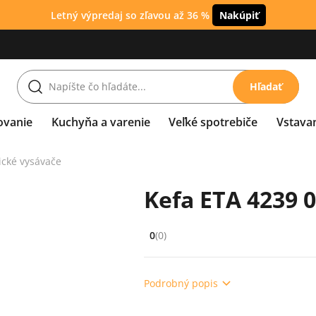
Letný výpredaj so zľavou až 36 %
Nakúpiť
Hľadať
ovanie
Kuchyňa a varenie
Veľké spotrebiče
Vstava
ické vysávače
Kefa ETA 4239 
0
(0)
Hodnocení: 0 z 5 (0 recenzí)
Podrobný popis