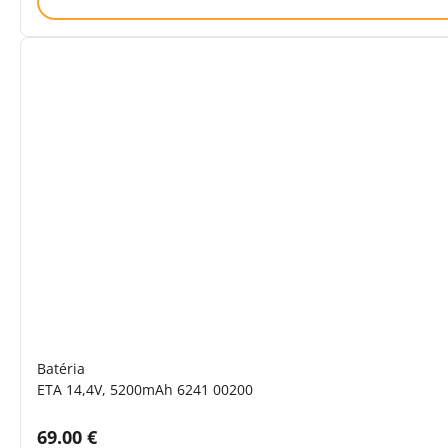
Batéria
ETA 14,4V, 5200mAh 6241 00200
Cena s DPH:
69.00 €