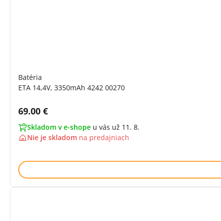
Batéria
ETA 14,4V, 3350mAh 4242 00270
Cena s DPH:
69.00 €
Skladom v e-shope
u vás už 11. 8.
Nie je skladom
na
predajniach