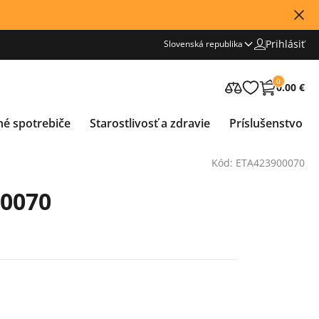
Prihlásiť
Slovenská republika
0
0.00 €
né spotrebiče
Starostlivosť a zdravie
Príslušenstvo
Kód: ETA423900070
00070