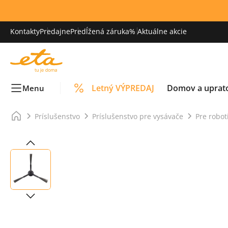
Kontakty
Predajne
Predĺžená záruka
% Aktuálne akcie
Letný VÝPREDAJ
Domov a uprat
Menu
Príslušenstvo
Príslušenstvo pre vysávače
Pre robot