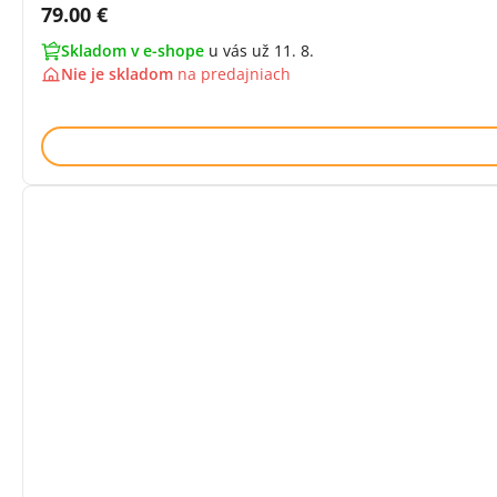
Cena s DPH:
79.00 €
Skladom v e-shope
u vás už 11. 8.
Nie je skladom
na
predajniach