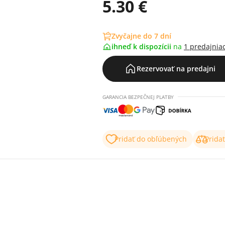
5.30 €
Zvyčajne do 7 dní
ihneď k dispozícii
na
1 predajnia
Rezervovať na predajni
GARANCIA BEZPEČNEJ PLATBY
Pridať do obľúbených
Prida