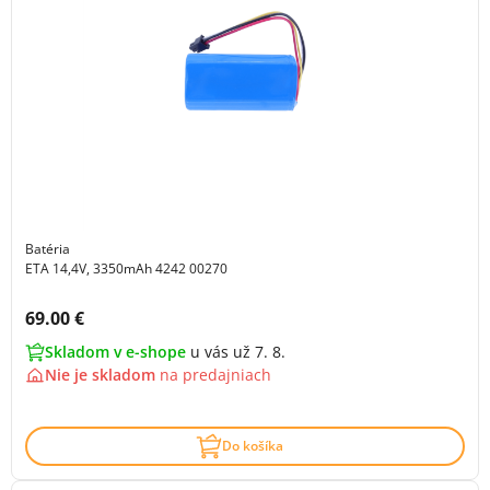
Batéria
ETA 14,4V, 3350mAh 4242 00270
Cena s DPH:
69.00 €
Skladom v e-shope
u vás už 7. 8.
Nie je skladom
na
predajniach
Do košíka