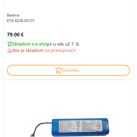
Batéria
ETA 4228 00101
Cena s DPH:
79.00 €
Skladom v e-shope
u vás už 7. 8.
Nie je skladom
na
predajniach
Do košíka