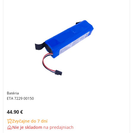
Batéria
ETA 7229 00150
Cena s DPH:
44.90 €
Zvyčajne do 7 dní
Nie je skladom
na
predajniach