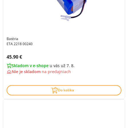
Batéria
ETA 2218 00240
Cena s DPH:
45.90 €
Skladom v e-shope
u vás už 7. 8.
Nie je skladom
na
predajniach
Do košíka