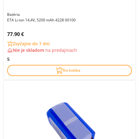
Batéria
ETA Li-ion 14,4V, 5200 mAh 4228 00100
Cena s DPH:
77.90 €
Zvyčajne do 7 dní
Nie je skladom
na
predajniach
5
Do košíka