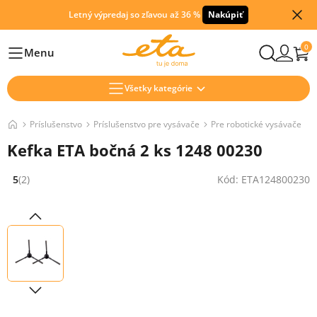
Letný výpredaj so zľavou až 36 %
Nakúpiť
0
Menu
Hlavní
Všetky kategórie
Príslušenstvo
Príslušenstvo pre vysávače
Pre robotické vysávače
Kefka ETA bočná 2 ks 1248 00230
5
(2)
Kód: ETA124800230
Hodnocení: 5 z 5 (2 recenzí)