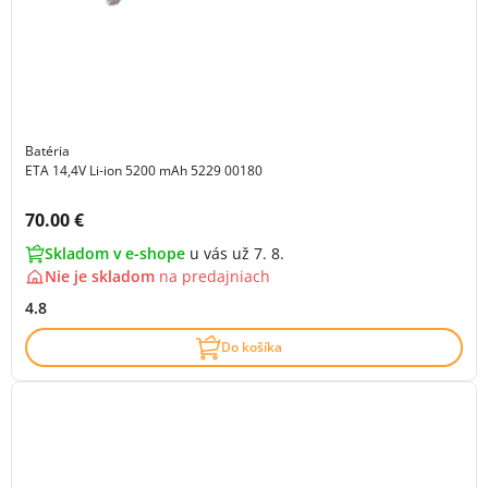
Batéria
ETA 14,4V Li-ion 5200 mAh 5229 00180
Cena s DPH:
70.00 €
Skladom v e-shope
u vás už 7. 8.
Nie je skladom
na
predajniach
4.8
Do košíka