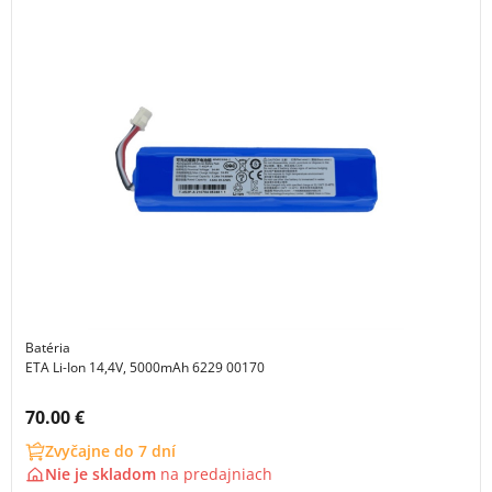
Batéria
ETA Li-Ion 14,4V, 5000mAh 6229 00170
Cena s DPH:
70.00 €
Zvyčajne do 7 dní
Nie je skladom
na
predajniach