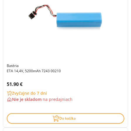
Batéria
ETA 14,4V, 5200mAh 7243 00210
Cena s DPH:
51.90 €
Zvyčajne do 7 dní
Nie je skladom
na
predajniach
Do košíka