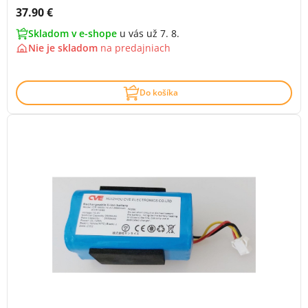
Cena s DPH:
37.90 €
Skladom v e-shope
u vás už 7. 8.
Nie je skladom
na
predajniach
Do košíka