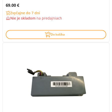
Cena s DPH:
69.00 €
Zvyčajne do 7 dní
Nie je skladom
na
predajniach
Do košíka