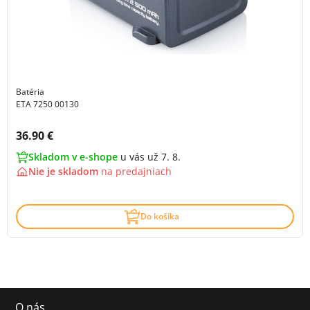
Batéria
ETA 7250 00130
Cena s DPH:
36.90 €
Skladom v e-shope
u vás už 7. 8.
Nie je skladom
na
predajniach
Do košíka
O nás