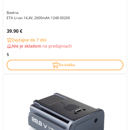
Batéria
ETA Li-ion 14,4V, 2600mAh 1248 00200
Cena s DPH:
39.90 €
Zvyčajne do 7 dní
Nie je skladom
na
predajniach
5
Do košíka