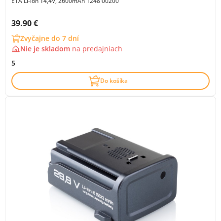
ETA Li-ion 14,4V, 2600mAh 1248 00200
Cena s DPH:
39.90 €
Zvyčajne do 7 dní
Nie je skladom
na
predajniach
5
Do košíka