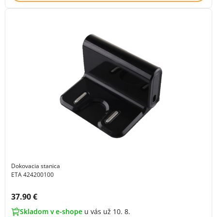
Dokovacia stanica
ETA 424200100
Cena s DPH:
37.90 €
Skladom v e-shope
u vás už 10. 8.