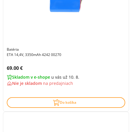
Batéria
ETA 14,4V, 3350mAh 4242 00270
Cena s DPH:
69.00 €
Skladom v e-shope
u vás už 10. 8.
Nie je skladom
na
predajniach
Do košíka