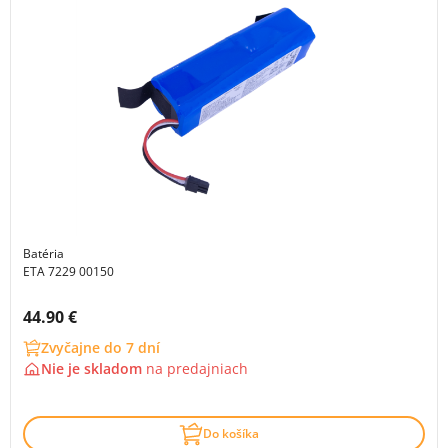
Batéria
ETA 7229 00150
Cena s DPH:
44.90 €
Zvyčajne do 7 dní
Nie je skladom
na
predajniach
Do košíka