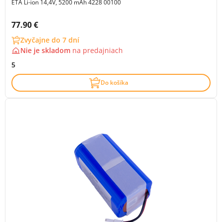
ETA Li-ion 14,4V, 5200 mAh 4228 00100
Cena s DPH:
77.90 €
Zvyčajne do 7 dní
Nie je skladom
na
predajniach
5
Do košíka