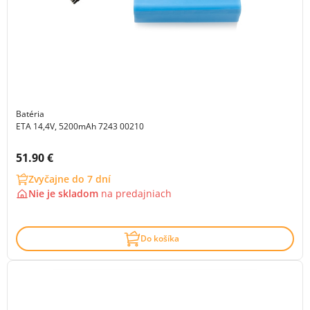
Batéria
ETA 14,4V, 5200mAh 7243 00210
Cena s DPH:
51.90 €
Zvyčajne do 7 dní
Nie je skladom
na
predajniach
Do košíka