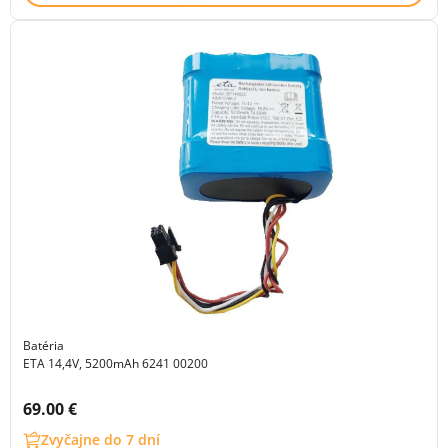
Batéria
ETA 14,4V, 5200mAh 6241 00200
Cena s DPH:
69.00 €
Zvyčajne do 7 dní