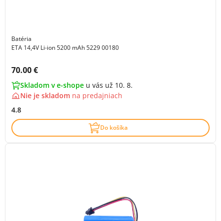
Batéria
ETA 14,4V Li-ion 5200 mAh 5229 00180
Cena s DPH:
70.00 €
Skladom v e-shope
u vás už 10. 8.
Nie je skladom
na
predajniach
4.8
Do košíka