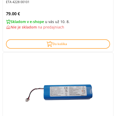
ETA 4228 00101
Cena s DPH:
79.00 €
Skladom v e-shope
u vás už 10. 8.
Nie je skladom
na
predajniach
Do košíka