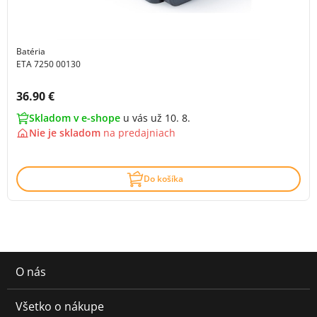
Batéria
ETA 7250 00130
Cena s DPH:
36.90 €
Skladom v e-shope
u vás už 10. 8.
Nie je skladom
na
predajniach
Do košíka
O nás
Všetko o nákupe