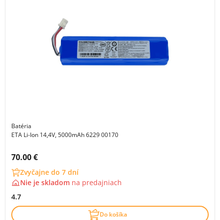
Batéria
ETA Li-Ion 14,4V, 5000mAh 6229 00170
Cena s DPH:
70.00 €
Zvyčajne do 7 dní
Nie je skladom
na
predajniach
4.7
Do košíka