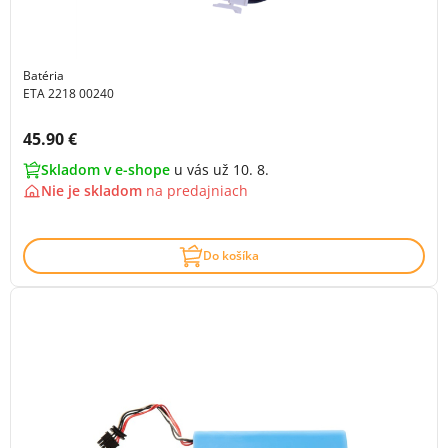
Batéria
ETA 2218 00240
Cena s DPH:
45.90 €
Skladom v e-shope
u vás už 10. 8.
Nie je skladom
na
predajniach
Do košíka