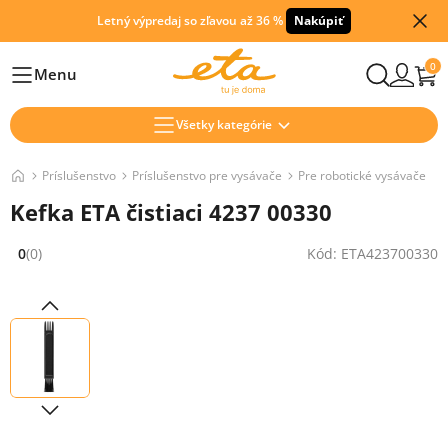
Letný výpredaj so zľavou až 36 %
Nakúpiť
0
Menu
Hlavní
Všetky kategórie
Príslušenstvo
Príslušenstvo pre vysávače
Pre robotické vysávače
Kefka ETA čistiaci 4237 00330
0
(0)
Kód: ETA423700330
Hodnocení: 0 z 5 (0 recenzí)