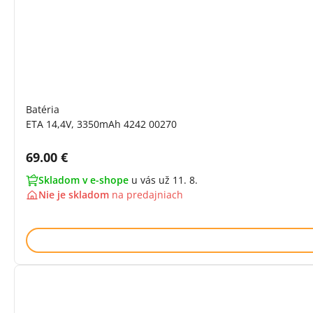
Batéria
ETA 14,4V, 3350mAh 4242 00270
Cena s DPH:
69.00 €
Skladom v e-shope
u vás už 11. 8.
Nie je skladom
na
predajniach