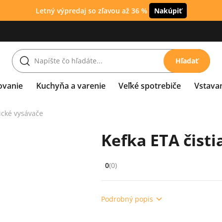
Letný výpredaj so zľavou až 36 %
Nakúpiť
Hľadať
ovanie
Kuchyňa a varenie
Veľké spotrebiče
Vstava
ické vysávače
Kefka ETA čisti
0
(0)
Hodnocení: 0 z 5 (0 recenzí)
Podrobný popis