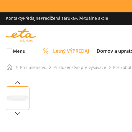
Kontakty
Predajne
Predĺžená záruka
% Aktuálne akcie
Letný VÝPREDAJ
Domov a uprat
Menu
Príslušenstvo
Príslušenstvo pre vysávače
Pre robot