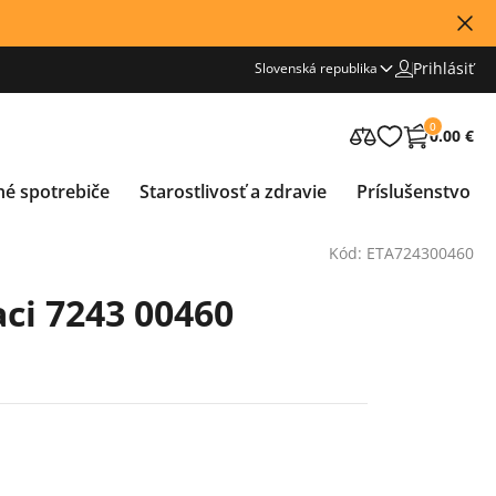
Prihlásiť
Slovenská republika
0
0.00 €
né spotrebiče
Starostlivosť a zdravie
Príslušenstvo
Kód: ETA724300460
aci 7243 00460