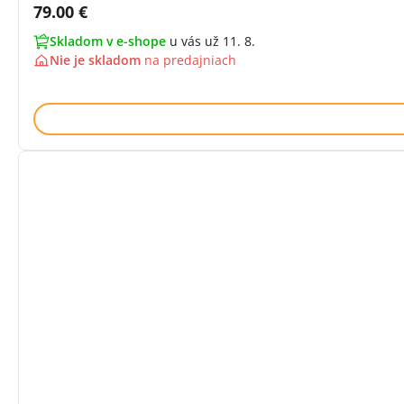
Cena s DPH:
79.00 €
Skladom v e-shope
u vás už 11. 8.
Nie je skladom
na
predajniach