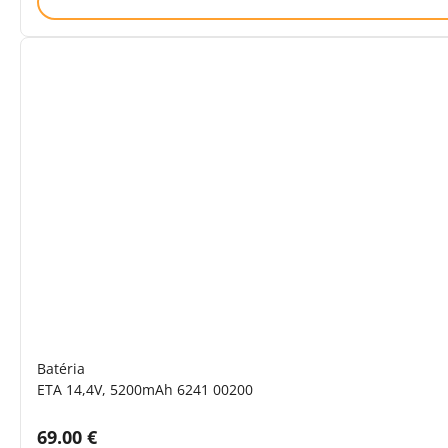
Batéria
ETA 14,4V, 5200mAh 6241 00200
Cena s DPH:
69.00 €