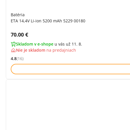
Batéria
ETA 14,4V Li-ion 5200 mAh 5229 00180
Cena s DPH:
70.00 €
Skladom v e-shope
u vás už 11. 8.
Nie je skladom
na
predajniach
4.8
(16)
Hodnocení: 4.8 z 5 (16 recenzí)