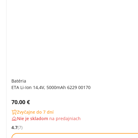
Batéria
ETA Li-Ion 14,4V, 5000mAh 6229 00170
Cena s DPH:
70.00 €
Zvyčajne do 7 dní
Nie je skladom
na
predajniach
4.7
(7)
Hodnocení: 4.7 z 5 (7 recenzí)