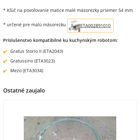
Popis produktu
* Kľúč na povoľovanie matice malé mäsorezky priemer 54 mm
* určené pre malú mäsorezku
ETA002891010
Príslušenstvo kompatibilné ku kuchynským robotom:
Gratus Storio II (ETA2043)
Gratussino (ETA3023)
Mezo (ETA3034)
Ostatné zaujalo