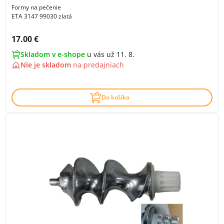
Formy na pečenie
ETA 3147 99030 zlatá
Cena s DPH:
17.00 €
Skladom v e-shope
u vás už 11. 8.
Nie je skladom
na
predajniach
Do košíka