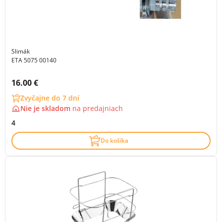
Slimák
ETA 5075 00140
Cena s DPH:
16.00 €
Zvyčajne do 7 dní
Nie je skladom
na
predajniach
4
Do košíka