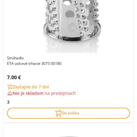
Strúhadlo
ETA valcové trhacie 3075 00180
Cena s DPH:
7.00 €
Zvyčajne do 7 dní
Nie je skladom
na
predajniach
3
Do košíka