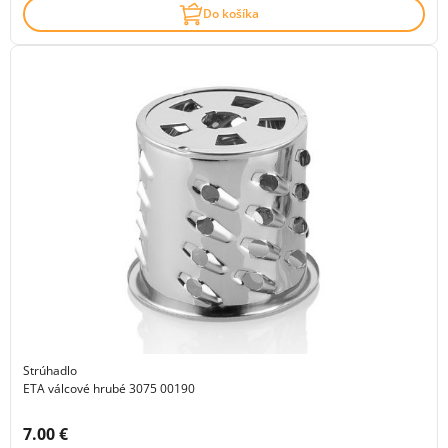
Do košíka
Strúhadlo
ETA válcové hrubé 3075 00190
Cena s DPH:
7.00 €