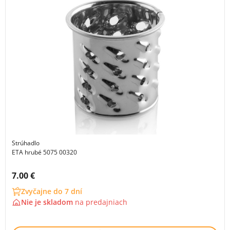
Strúhadlo
ETA hrubé 5075 00320
Cena s DPH:
7.00 €
Zvyčajne do 7 dní
Nie je skladom
na
predajniach