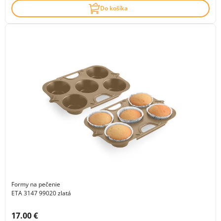
Do košíka
Formy na pečenie
ETA 3147 99020 zlatá
Cena s DPH:
17.00 €