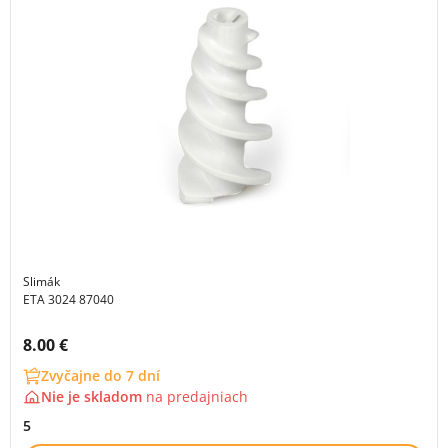
Slimák
ETA 3024 87040
Cena s DPH:
8.00 €
Zvyčajne do 7 dní
Nie je skladom
na
predajniach
5