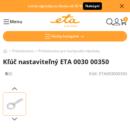
Letný výpredaj so zľavou až 36 %
Nakúpiť
0
Menu
Hlavní
Všetky kategórie
Príslušenstvo
Príslušenstvo pre kuchynské mlynčeky
Kľúč nastaviteľný ETA 0030 00350
0
(0)
Kód: ETA003000350
Hodnocení: 0 z 5 (0 recenzí)