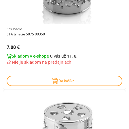
Strúhadlo
ETA trhacie 5075 00350
Cena s DPH:
7.00 €
Skladom v e-shope
u vás už 11. 8.
Nie je skladom
na
predajniach
Do košíka