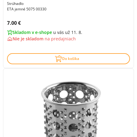
Strúhadlo
ETA jemné 5075 00330
Cena s DPH:
7.00 €
Skladom v e-shope
u vás už 11. 8.
Nie je skladom
na
predajniach
Do košíka