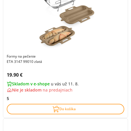
Formy na pečenie
ETA 3147 99010 zlatá
Cena s DPH:
19.90 €
Skladom v e-shope
u vás už 11. 8.
Nie je skladom
na
predajniach
5
Do košíka