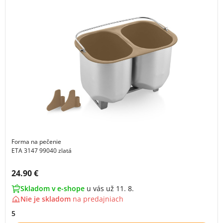
Forma na pečenie
ETA 3147 99040 zlatá
Cena s DPH:
24.90 €
Skladom v e-shope
u vás už 11. 8.
Nie je skladom
na
predajniach
5