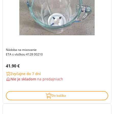
Nádoba na mixovanie
ETA s vložkou 4128 00210
Cena s DPH:
41.90 €
Zvyčajne do 7 dní
Nie je skladom
na
predajniach
Do košíka