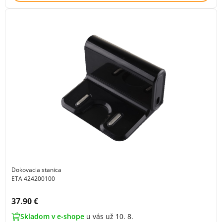
Dokovacia stanica
ETA 424200100
Cena s DPH:
37.90 €
Skladom v e-shope
u vás už 10. 8.