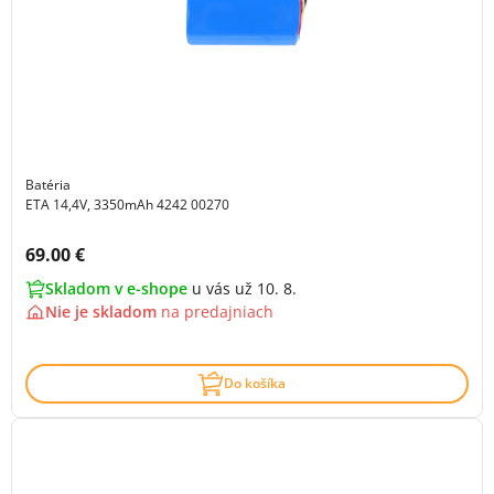
Batéria
ETA 14,4V, 3350mAh 4242 00270
Cena s DPH:
69.00 €
Skladom v e-shope
u vás už 10. 8.
Nie je skladom
na
predajniach
Do košíka