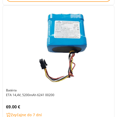
Batéria
ETA 14,4V, 5200mAh 6241 00200
Cena s DPH:
69.00 €
Zvyčajne do 7 dní