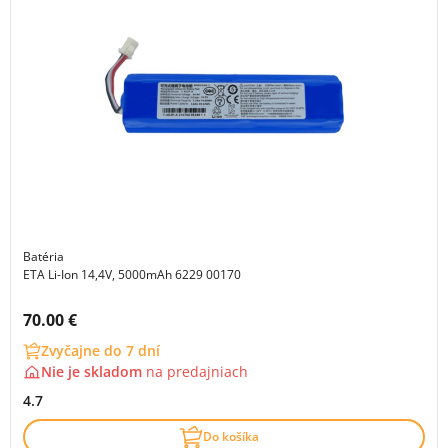
Batéria
ETA Li-Ion 14,4V, 5000mAh 6229 00170
Cena s DPH:
70.00 €
Zvyčajne do 7 dní
Nie je skladom
na
predajniach
4.7
Do košíka