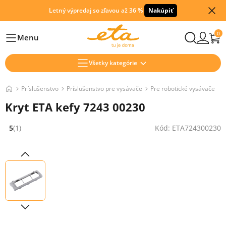
Letný výpredaj so zľavou až 36 %
Nakúpiť
0
Menu
Hlavní
Všetky kategórie
Príslušenstvo
Príslušenstvo pre vysávače
Pre robotické vysávače
Kryt ETA kefy 7243 00230
5
(1)
Kód: ETA724300230
Hodnocení: 5 z 5 (1 recenzí)