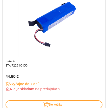
Batéria
ETA 7229 00150
Cena s DPH:
44.90 €
Zvyčajne do 7 dní
Nie je skladom
na
predajniach
Do košíka