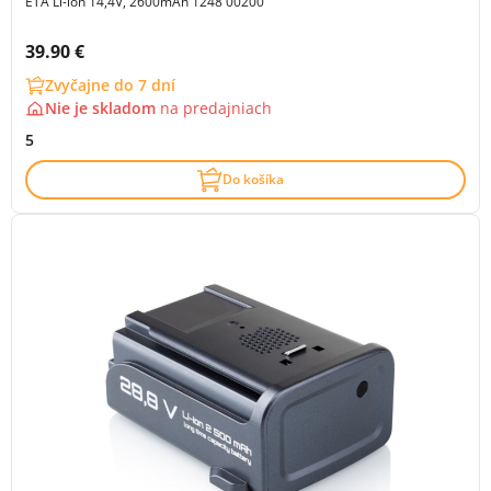
ETA Li-ion 14,4V, 2600mAh 1248 00200
Cena s DPH:
39.90 €
Zvyčajne do 7 dní
Nie je skladom
na
predajniach
5
Do košíka