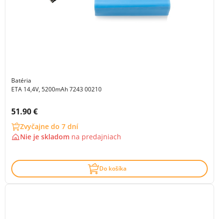
Batéria
ETA 14,4V, 5200mAh 7243 00210
Cena s DPH:
51.90 €
Zvyčajne do 7 dní
Nie je skladom
na
predajniach
Do košíka