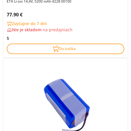
ETA Li-ion 14,4V, 5200 mAh 4228 00100
Cena s DPH:
77.90 €
Zvyčajne do 7 dní
Nie je skladom
na
predajniach
5
Do košíka