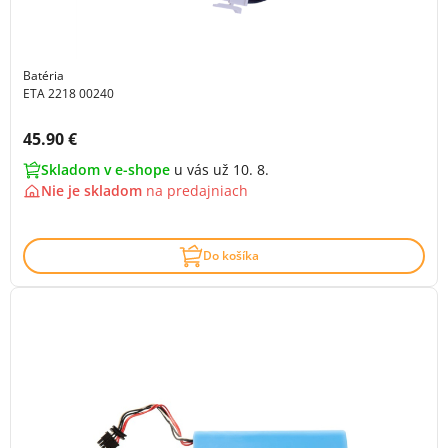
Batéria
ETA 2218 00240
Cena s DPH:
45.90 €
Skladom v e-shope
u vás už 10. 8.
Nie je skladom
na
predajniach
Do košíka