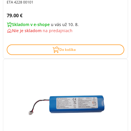
ETA 4228 00101
Cena s DPH:
79.00 €
Skladom v e-shope
u vás už 10. 8.
Nie je skladom
na
predajniach
Do košíka