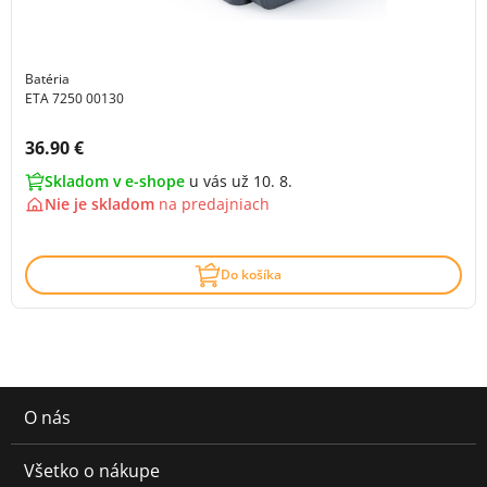
Batéria
ETA 7250 00130
Cena s DPH:
36.90 €
Skladom v e-shope
u vás už 10. 8.
Nie je skladom
na
predajniach
Do košíka
O nás
Všetko o nákupe