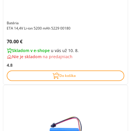
Batéria
ETA 14,4V Li-ion 5200 mAh 5229 00180
Cena s DPH:
70.00 €
Skladom v e-shope
u vás už 10. 8.
Nie je skladom
na
predajniach
4.8
Do košíka