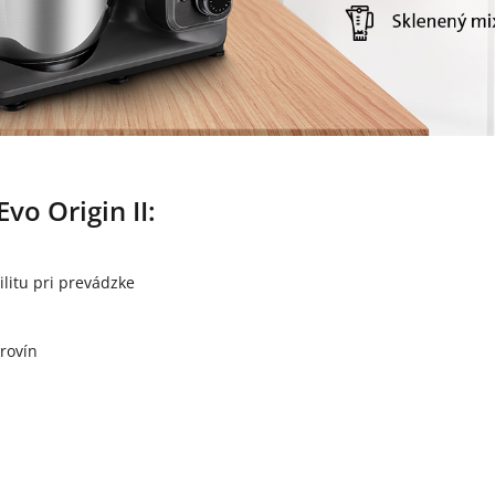
vo Origin II:
ilitu pri prevádzke
rovín