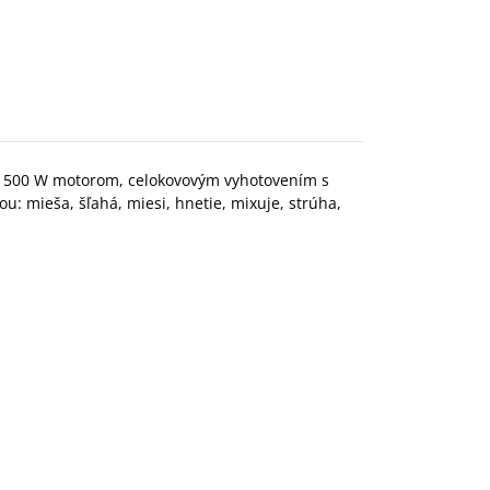
 1500 W motorom, celokovovým vyhotovením s
: mieša, šľahá, miesi, hnetie, mixuje, strúha,