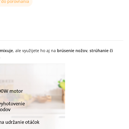
ť do porovnania
 mixuje
, ale využijete ho aj na
brúsenie nožov
,
strúhanie či
.