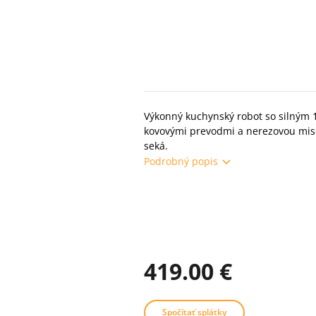
Výkonný kuchynský robot so silným
kovovými prevodmi a nerezovou misou
seká.
Podrobný popis
419.00 €
Spočítať splátky