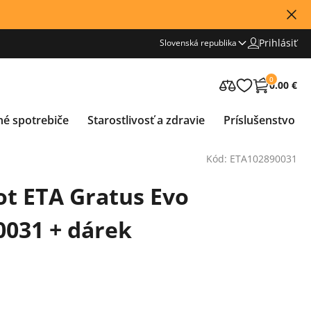
Prihlásiť
Slovenská republika
0
0.00 €
né spotrebiče
Starostlivosť a zdravie
Príslušenstvo
Kód: ETA102890031
t ETA Gratus Evo
90031 + dárek