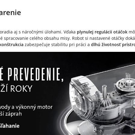
arenie
oradia aj s náročnými úlohami. Vďaka
plynulej regulácii otáčok
môž
 spracovanie celého obsahu misy. Robot si nastavené otáčky doká
konštrukcia
zabezpečuje stabilitu pri práci a
dlhú životnosť prístr