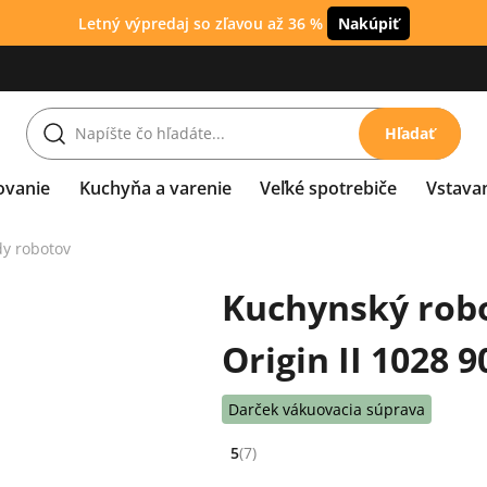
Letný výpredaj so zľavou až 36 %
Nakúpiť
Hľadať
ovanie
Kuchyňa a varenie
Veľké spotrebiče
Vstava
y robotov
Kuchynský robo
Origin II 1028 
Darček vákuovacia súprava
5
(7)
Hodnocení: 5 z 5 (7 recenzí)