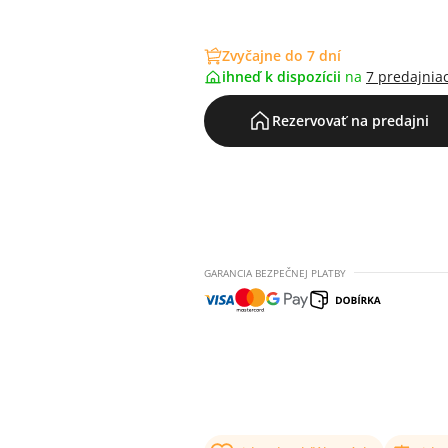
Zvyčajne do 7 dní
ihneď k dispozícii
na
7 predajnia
Rezervovať na predajni
GARANCIA BEZPEČNEJ PLATBY