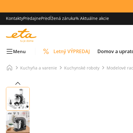
Kontakty
Predajne
Predĺžená záruka
% Aktuálne akcie
Letný VÝPREDAJ
Domov a uprat
Menu
Kuchyňa a varenie
Kuchynské roboty
Modelové rad