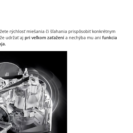
ete rýchlosť miešania či šľahania prispôsobiť konkrétnym
že udržať aj
pri veľkom zaťažení
a nechýba mu ani
funkcia
oja.