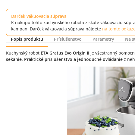
Darček vákuovacia súprava
K nákupu tohto kuchynského robota získate vákuovaciu súpra
kampani Darček vákuovacia súprava nájdete
na tomto odkaz
Popis produktu
Príslušenstvo
Parametry
Na s
Popis produktu
Kuchynský robot
ETA Gratus Evo Origin II
je všestranný pomocní
sekanie
.
Praktické príslušenstvo a jednoduché ovládanie
z neh